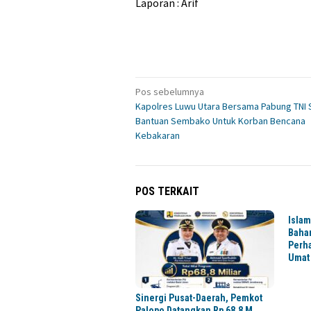
Laporan : Arif
Navigasi
Pos sebelumnya
Kapolres Luwu Utara Bersama Pabung TNI 
pos
Bantuan Sembako Untuk Korban Bencana
Kebakaran
POS TERKAIT
Islam
Baha
Perh
Umat
Sinergi Pusat-Daerah, Pemkot
Palopo Datangkan Rp 68,8 M