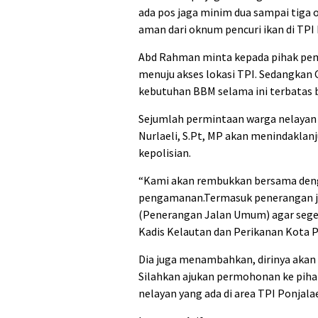
ada pos jaga minim dua sampai tiga
aman dari oknum pencuri ikan di TPI 
Abd Rahman minta kepada pihak pe
menuju akses lokasi TPI. Sedangkan 
kebutuhan BBM selama ini terbatas 
Sejumlah permintaan warga nelayan i
Nurlaeli, S.Pt, MP akan menindaklan
kepolisian.
“Kami akan rembukkan bersama deng
pengamanan.Termasuk penerangan j
(Penerangan Jalan Umum) agar segera
Kadis Kelautan dan Perikanan Kota P
Dia juga menambahkan, dirinya aka
Silahkan ajukan permohonan ke pih
nelayan yang ada di area TPI Ponjalae