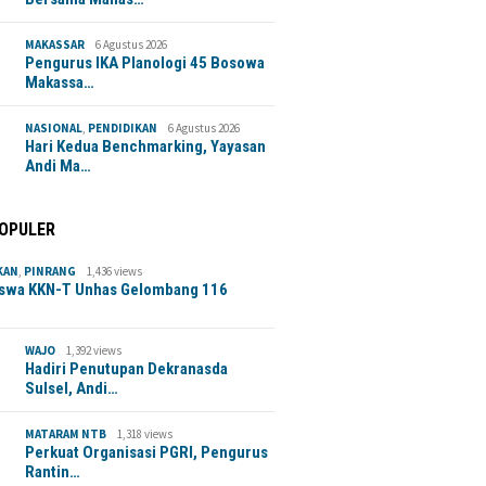
MAKASSAR
6 Agustus 2026
Pengurus IKA Planologi 45 Bosowa
Makassa…
NASIONAL
,
PENDIDIKAN
6 Agustus 2026
Hari Kedua Benchmarking, Yayasan
Andi Ma…
POPULER
KAN
,
PINRANG
1,436 views
swa KKN-T Unhas Gelombang 116
WAJO
1,392 views
Hadiri Penutupan Dekranasda
Sulsel, Andi…
MATARAM NTB
1,318 views
Perkuat Organisasi PGRI, Pengurus
Rantin…