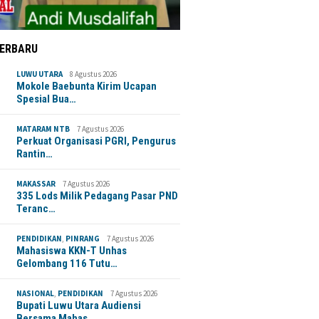
TERBARU
LUWU UTARA
8 Agustus 2026
Mokole Baebunta Kirim Ucapan
Spesial Bua…
MATARAM NTB
7 Agustus 2026
Perkuat Organisasi PGRI, Pengurus
Rantin…
MAKASSAR
7 Agustus 2026
335 Lods Milik Pedagang Pasar PND
Teranc…
PENDIDIKAN
,
PINRANG
7 Agustus 2026
Mahasiswa KKN-T Unhas
Gelombang 116 Tutu…
NASIONAL
,
PENDIDIKAN
7 Agustus 2026
Bupati Luwu Utara Audiensi
Bersama Mahas…