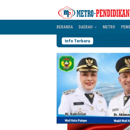
Loncat
ke
konten
BERANDA
DAERAH
METRO
PEM
Info Terbaru
Mokole Baebunta Kiri