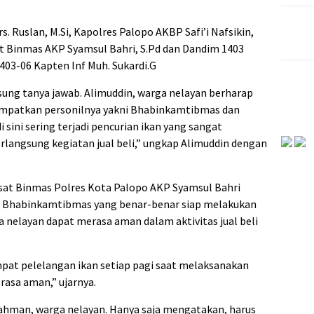
s. Ruslan, M.Si, Kapolres Palopo AKBP Safi’i Nafsikin,
asat Binmas AKP Syamsul Bahri, S.Pd dan Dandim 1403
403-06 Kapten Inf Muh. Sukardi.G
sung tanya jawab. Alimuddin, warga nelayan berharap
mpatkan personilnya yakni Bhabinkamtibmas dan
i sini sering terjadi pencurian ikan yang sangat
rlangsung kegiatan jual beli,” ungkap Alimuddin dengan
asat Binmas Polres Kota Palopo AKP Syamsul Bahri
l Bhabinkamtibmas yang benar-benar siap melakukan
ra nelayan dapat merasa aman dalam aktivitas jual beli
mpat pelelangan ikan setiap pagi saat melaksanakan
 rasa aman,” ujarnya.
Rahman, warga nelayan. Hanya saja mengatakan, harus