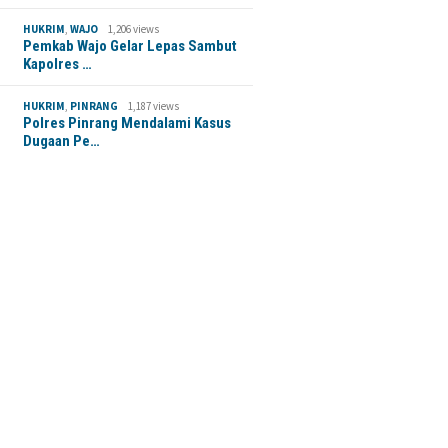
HUKRIM
,
WAJO
1,206 views
Pemkab Wajo Gelar Lepas Sambut
Kapolres …
HUKRIM
,
PINRANG
1,187 views
Polres Pinrang Mendalami Kasus
Dugaan Pe…