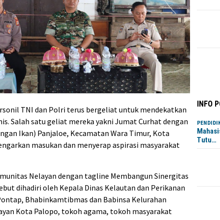
INFO 
ersonil TNI dan Polri terus bergeliat untuk mendekatkan
is. Salah satu geliat mereka yakni Jumat Curhat dengan
PENDIDI
Mahasi
angan Ikan) Panjaloe, Kecamatan Wara Timur, Kota
Tutu…
dengarkan masukan dan menyerap aspirasi masyarakat
omunitas Nelayan dengan tagline Membangun Sinergitas
ebut dihadiri oleh Kepala Dinas Kelautan dan Perikanan
 Pontap, Bhabinkamtibmas dan Babinsa Kelurahan
layan Kota Palopo, tokoh agama, tokoh masyarakat