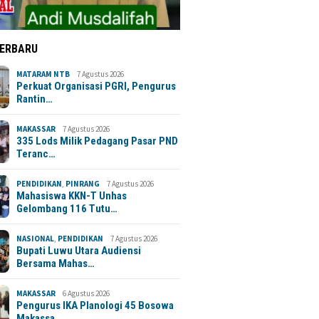
TERBARU
MATARAM NTB
7 Agustus 2026
Perkuat Organisasi PGRI, Pengurus
Rantin…
MAKASSAR
7 Agustus 2026
335 Lods Milik Pedagang Pasar PND
Teranc…
PENDIDIKAN
,
PINRANG
7 Agustus 2026
Mahasiswa KKN-T Unhas
Gelombang 116 Tutu…
NASIONAL
,
PENDIDIKAN
7 Agustus 2026
Bupati Luwu Utara Audiensi
Bersama Mahas…
MAKASSAR
6 Agustus 2026
Pengurus IKA Planologi 45 Bosowa
Makassa…