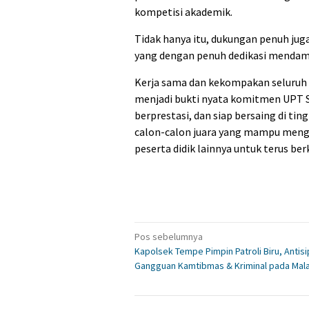
kompetisi akademik.
Tidak hanya itu, dukungan penuh jug
yang dengan penuh dedikasi mendamp
Kerja sama dan kekompakan seluruh
menjadi bukti nyata komitmen UPT 
berprestasi, dan siap bersaing di tin
calon-calon juara yang mampu mengh
peserta didik lainnya untuk terus ber
Navigasi
Pos sebelumnya
Kapolsek Tempe Pimpin Patroli Biru, Antisi
pos
Gangguan Kamtibmas & Kriminal pada Mal