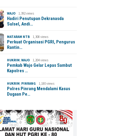
WAJO
1,392 views
Hadiri Penutupan Dekranasda
Sulsel, Andi…
MATARAM NTB
1,308 views
Perkuat Organisasi PGRI, Pengurus
Rantin…
HUKRIM
,
WAJO
1,204 views
Pemkab Wajo Gelar Lepas Sambut
Kapolres …
HUKRIM
,
PINRANG
1,180 views
Polres Pinrang Mendalami Kasus
Dugaan Pe…