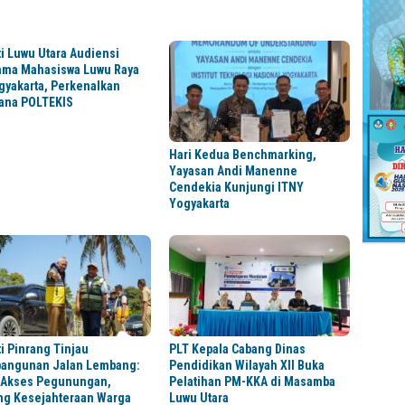
i Luwu Utara Audiensi
ama Mahasiswa Luwu Raya
gyakarta, Perkenalkan
ana POLTEKIS
Hari Kedua Benchmarking,
Yayasan Andi Manenne
Cendekia Kunjungi ITNY
Yogyakarta
i Pinrang Tinjau
PLT Kepala Cabang Dinas
angunan Jalan Lembang:
Pendidikan Wilayah XII Buka
 Akses Pegunungan,
Pelatihan PM-KKA di Masamba
ng Kesejahteraan Warga
Luwu Utara