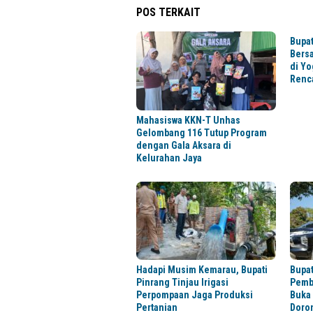
POS TERKAIT
Bupat
Bers
di Yo
Renc
Mahasiswa KKN-T Unhas
Gelombang 116 Tutup Program
dengan Gala Aksara di
Kelurahan Jaya
Hadapi Musim Kemarau, Bupati
Bupat
Pinrang Tinjau Irigasi
Pemb
Perpompaan Jaga Produksi
Buka
Pertanian
Doro