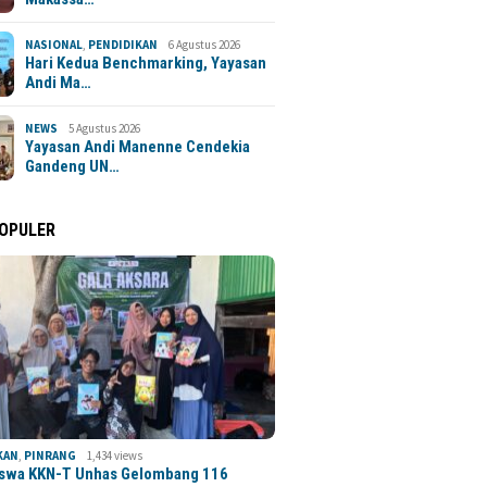
NASIONAL
,
PENDIDIKAN
6 Agustus 2026
Hari Kedua Benchmarking, Yayasan
Andi Ma…
NEWS
5 Agustus 2026
Yayasan Andi Manenne Cendekia
Gandeng UN…
POPULER
KAN
,
PINRANG
1,434 views
swa KKN-T Unhas Gelombang 116