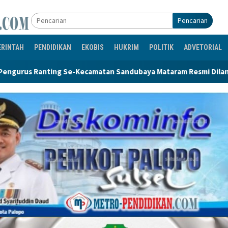
Pencarian
ERINTAH
PENDIDIKAN
EKOBIS
HUKRIM
POLITIK
ADVETORIAL
matan Sandubaya Mataram Resmi Dilantik
335 Lods Milik 