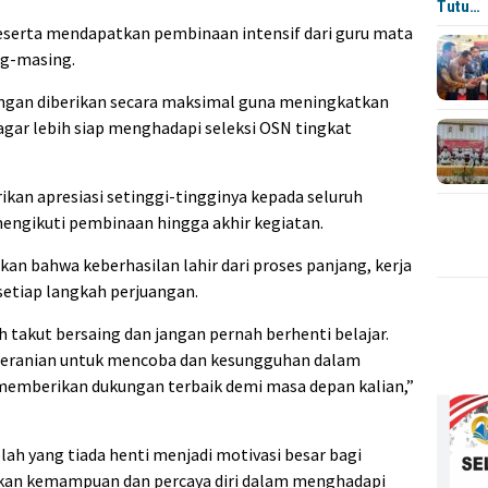
Tutu…
peserta mendapatkan pembinaan intensif dari guru mata
ng-masing.
pingan diberikan secara maksimal guna meningkatkan
gar lebih siap menghadapi seleksi OSN tingkat
an apresiasi setinggi-tingginya kepada seluruh
mengikuti pembinaan hingga akhir kegiatan.
n bahwa keberhasilan lahir dari proses panjang, kerja
setiap langkah perjuangan.
 takut bersaing dan jangan pernah berhenti belajar.
keberanian untuk mencoba dan kesungguhan dalam
 memberikan dukungan terbaik demi masa depan kalian,”
ah yang tiada henti menjadi motivasi besar bagi
tkan kemampuan dan percaya diri dalam menghadapi