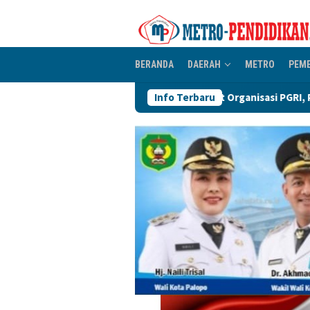
Loncat
ke
konten
BERANDA
DAERAH
METRO
PEM
Perkuat Organisasi PGRI, Pengurus Ranting Se-Keca
Info Terbaru