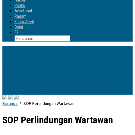
Hukrim
Politik
Advetorial
Ragam
Berita Aceh
Opini
Info Terbaru
Perkuat Organisasi PGRI, Pengurus Ranting Se-Kecamatan Sandubaya
Mataram Resmi Dilantik
335 Lods Milik Pedagang Pasar PND Terancam
Disegel, Perumda Pasar Makassar Dinilai Paksakan Kehendak
Mahasiswa
KKN-T Unhas Gelombang 116 Tutup Program dengan Gala Aksara di
Kelurahan Jaya
Bupati Luwu Utara Audiensi Bersama Mahasiswa Luwu
Raya di Yogyakarta, Perkenalkan Rencana POLTEKIS
Pengurus IKA
Planologi 45 Bosowa Makassar Dilantik, Ilham Yahya Siap Emban Amanah
& Merawat Rumah Bersama Alumni PWK
Beranda
SOP Perlindungan Wartawan
SOP Perlindungan Wartawan