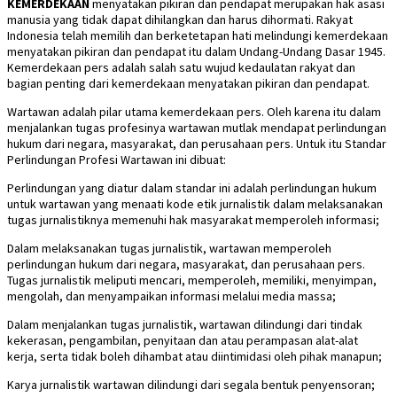
KEMERDEKAAN
menyatakan pikiran dan pendapat merupakan hak asasi
manusia yang tidak dapat dihilangkan dan harus dihormati. Rakyat
Indonesia telah memilih dan berketetapan hati melindungi kemerdekaan
menyatakan pikiran dan pendapat itu dalam Undang-Undang Dasar 1945.
Kemerdekaan pers adalah salah satu wujud kedaulatan rakyat dan
bagian penting dari kemerdekaan menyatakan pikiran dan pendapat.
Wartawan adalah pilar utama kemerdekaan pers. Oleh karena itu dalam
menjalankan tugas profesinya wartawan mutlak mendapat perlindungan
hukum dari negara, masyarakat, dan perusahaan pers. Untuk itu Standar
Perlindungan Profesi Wartawan ini dibuat:
Perlindungan yang diatur dalam standar ini adalah perlindungan hukum
untuk wartawan yang menaati kode etik jurnalistik dalam melaksanakan
tugas jurnalistiknya memenuhi hak masyarakat memperoleh informasi;
Dalam melaksanakan tugas jurnalistik, wartawan memperoleh
perlindungan hukum dari negara, masyarakat, dan perusahaan pers.
Tugas jurnalistik meliputi mencari, memperoleh, memiliki, menyimpan,
mengolah, dan menyampaikan informasi melalui media massa;
Dalam menjalankan tugas jurnalistik, wartawan dilindungi dari tindak
kekerasan, pengambilan, penyitaan dan atau perampasan alat-alat
kerja, serta tidak boleh dihambat atau diintimidasi oleh pihak manapun;
Karya jurnalistik wartawan dilindungi dari segala bentuk penyensoran;