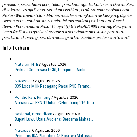
pimpinan perusahaan pers, tokoh pers, lembaga terkait, serta Dewan Pers
di Jakarta, 25 April 2008. Sebelum disahkan, draft Standar Perlindungan
Profesi Wartawan telah dibahas melalui serangkaian diskusi yang digelar
Dewan Pers. Pembuatan Standar ini merupakan pelaksanaan fungsi
Dewan Pers menurut Pasal 15 ayat (f) UU No.40/1999 tentang Pers yaitu
“memfasilitasi organisasi-organisasi pers dalam menyusun peraturan-
peraturan di bidang pers dan meningkatkan kualitas profesi wartawan”
Info Terbaru
Mataram NTB
7 Agustus 2026
Perkuat Organisasi PGRI, Pengurus Rantin…
Makassar
7 Agustus 2026
335 Lods Milik Pedagang Pasar PND Teranc…
Pendidikan
,
Pinrang
7 Agustus 2026
Mahasiswa KKN-T Unhas Gelombang 116 Tutu…
Nasional
,
Pendidikan
7 Agustus 2026
Bupati Luwu Utara Audiensi Bersama Mahas…
Makassar
6 Agustus 2026
Pengurus IKA Planologi 45 Bosowa Makassa…