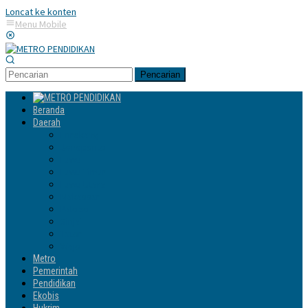
Loncat ke konten
Menu Mobile
Pencarian
Beranda
Daerah
Enrekang
Jeneponto
Luwu
Luwu Timur
Luwu Utara
Makassar
Palopo
Sinjai
Tator
Wajo
Metro
Pemerintah
Pendidikan
Ekobis