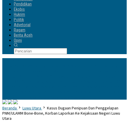
Pendidikan
Ekobis
Hukrim
Politik
Advetorial
Ragam
Berita Aceh
Opini
Info Terbaru
Hari Kedua Benchmarking, Yayasan Andi Manenne Cendekia Kunjungi
ITNY Yogyakarta
Yayasan Andi Manenne Cendekia Gandeng UNH Tegal,
Percepat Pendirian POLTEKIS di Luwu Utara
Dikukuhkan Oleh Ketua
Harian DPP Sufmi Dasco, Bupati H Andi Rosman Resmi Jabat Ketua DPC
Gerindra Kab Wajo
Kapolres Wajo Terima Armada Motor Sampah Roda
Tiga untuk Mendukung Gerakan PISOTA’
Hadapi Musim Kemarau, Bupati
Pinrang Tinjau Irigasi Perpompaan Jaga Produksi Pertanian
Beranda
Luwu Utara
Kasus Dugaan Penipuan Dan Penggelapan
PNM/ULAMM Bone-Bone, Korban Laporkan Ke Kejaksaan Negeri Luwu
Utara