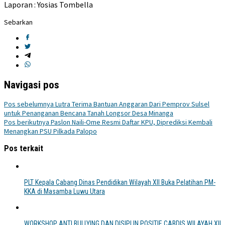
Laporan : Yosias Tombella
Sebarkan
Navigasi pos
Pos sebelumnya
Lutra Terima Bantuan Anggaran Dari Pemprov Sulsel
untuk Penanganan Bencana Tanah Longsor Desa Minanga
Pos berikutnya
Paslon Naili-Ome Resmi Daftar KPU, Diprediksi Kembali
Menangkan PSU Pilkada Palopo
Pos terkait
PLT Kepala Cabang Dinas Pendidikan Wilayah XII Buka Pelatihan PM-
KKA di Masamba Luwu Utara
WORKSHOP ANTI BULLYING DAN DISIPLIN POSITIF, CABDIS WILAYAH XII