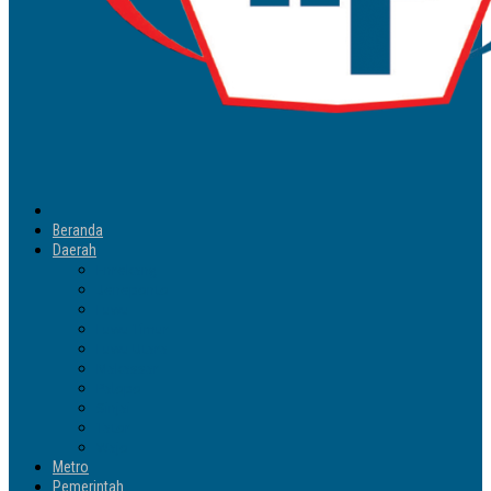
Beranda
Daerah
Enrekang
Jeneponto
Luwu
Luwu Timur
Luwu Utara
Makassar
Palopo
Sinjai
Tator
Wajo
Metro
Pemerintah