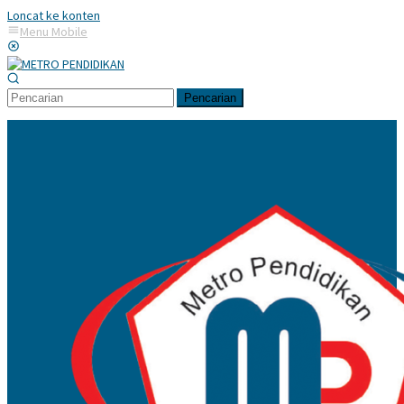
Loncat ke konten
Menu Mobile
Pencarian