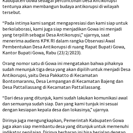
Kabupaten Gowa sebagai percontohan Desa Antikorupsi
tentunya akan membangun budaya antikorupsi di wilayah
tersebut.
“Pada intinya kami sangat mengapresiasi dan kami siap untuk
berkolaborasi, kami juga siap menjadikan Gowa ini menjadi
yang terpilih sebagai Desa Antikorupsi,” ujarnya, saat
menerima audiens KPK RI dalam rangka Observasi Awal
Pembentukan Desa Antikorupsi di ruang Rapat Bupati Gowa,
Kantor Bupati Gowa, Rabu (23/2/2023).
Orang nomor satu di Gowa ini mengatakan bahwa pihaknya
sudah menunjuk tiga desa yang akan dipilih untuk menjadi Desa
Antikorupsi, yaitu Desa Pakkatto di Kecamatan
Bontomarannu, Desa Lempangan di Kecamatan Bajeng dan
Desa Pattallassang di Kecamatan Pattallassang.
“Dari desa yang ditunjuk, kami sudah lakukan komunikasi awal
dan semuanya sudah siap. Dan yang kami tunjuk ini sesuai
dengan kesiapan kepala desa dan lokasinya,” ujarnya.
Dirinya juga mengungkapkan, Pemerintah Kabupaten Gowa
juga akan siap membantu desa yang ditunjuk untuk memenuhi
indikator penilaian. Dirinya berharap ini bisa berjalan dengan