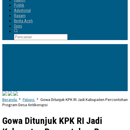
Hukrim
Politik
Advetorial
Ragam
Berita Aceh
Opini
Info Terbaru
Perkuat Organisasi PGRI, Pengurus Ranting Se-Kecamatan Sandubaya
Mataram Resmi Dilantik
335 Lods Milik Pedagang Pasar PND Terancam
Disegel, Perumda Pasar Makassar Dinilai Paksakan Kehendak
Mahasiswa
KKN-T Unhas Gelombang 116 Tutup Program dengan Gala Aksara di
Kelurahan Jaya
Bupati Luwu Utara Audiensi Bersama Mahasiswa Luwu
Raya di Yogyakarta, Perkenalkan Rencana POLTEKIS
Pengurus IKA
Planologi 45 Bosowa Makassar Dilantik, Ilham Yahya Siap Emban Amanah
& Merawat Rumah Bersama Alumni PWK
Beranda
Palopo
Gowa Ditunjuk KPK RI Jadi Kabupaten Percontohan
Program Desa Antikorupsi
Gowa Ditunjuk KPK RI Jadi