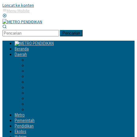
Loncat ke konten
Menu Mobile
Pencarian
Beranda
Daerah
Enrekang
Jeneponto
Luwu
Luwu Timur
Luwu Utara
Makassar
Palopo
Sinjai
Tator
Wajo
Metro
Pemerintah
Pendidikan
Ekobis