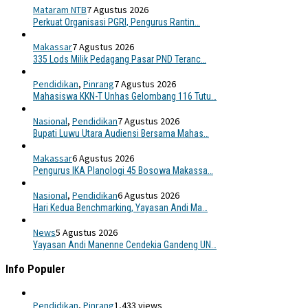
Mataram NTB
7 Agustus 2026
Perkuat Organisasi PGRI, Pengurus Rantin…
Makassar
7 Agustus 2026
335 Lods Milik Pedagang Pasar PND Teranc…
Pendidikan
,
Pinrang
7 Agustus 2026
Mahasiswa KKN-T Unhas Gelombang 116 Tutu…
Nasional
,
Pendidikan
7 Agustus 2026
Bupati Luwu Utara Audiensi Bersama Mahas…
Makassar
6 Agustus 2026
Pengurus IKA Planologi 45 Bosowa Makassa…
Nasional
,
Pendidikan
6 Agustus 2026
Hari Kedua Benchmarking, Yayasan Andi Ma…
News
5 Agustus 2026
Yayasan Andi Manenne Cendekia Gandeng UN…
Info Populer
Pendidikan
,
Pinrang
1,433 views