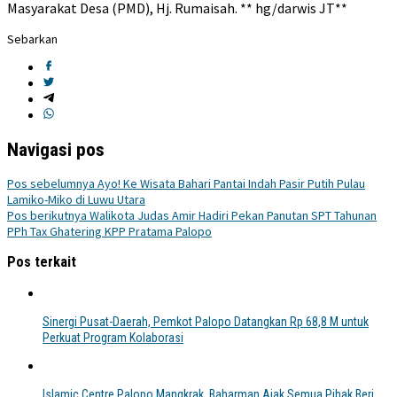
Masyarakat Desa (PMD), Hj. Rumaisah. ** hg/darwis JT**
Sebarkan
Navigasi pos
Pos sebelumnya
Ayo! Ke Wisata Bahari Pantai Indah Pasir Putih Pulau
Lamiko-Miko di Luwu Utara
Pos berikutnya
Walikota Judas Amir Hadiri Pekan Panutan SPT Tahunan
PPh Tax Ghatering KPP Pratama Palopo
Pos terkait
Sinergi Pusat-Daerah, Pemkot Palopo Datangkan Rp 68,8 M untuk
Perkuat Program Kolaborasi
Islamic Centre Palopo Mangkrak, Baharman Ajak Semua Pihak Beri