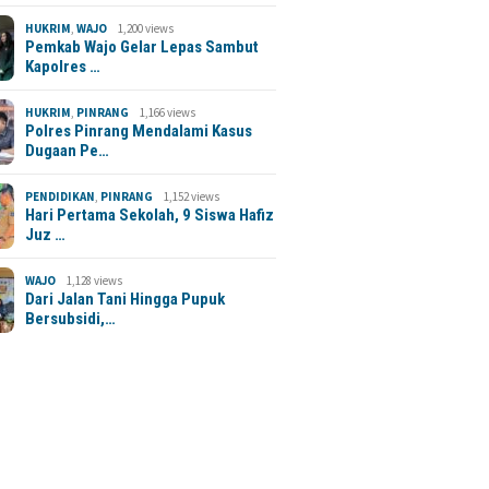
HUKRIM
,
WAJO
1,200 views
Pemkab Wajo Gelar Lepas Sambut
Kapolres …
HUKRIM
,
PINRANG
1,166 views
Polres Pinrang Mendalami Kasus
Dugaan Pe…
PENDIDIKAN
,
PINRANG
1,152 views
Hari Pertama Sekolah, 9 Siswa Hafiz
Juz …
WAJO
1,128 views
Dari Jalan Tani Hingga Pupuk
Bersubsidi,…