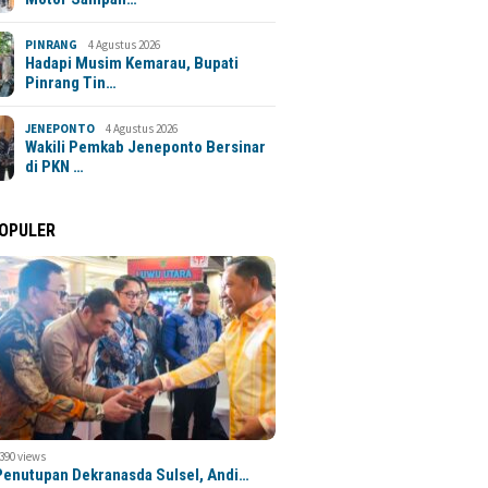
PINRANG
4 Agustus 2026
Hadapi Musim Kemarau, Bupati
Pinrang Tin…
JENEPONTO
4 Agustus 2026
Wakili Pemkab Jeneponto Bersinar
di PKN …
POPULER
,390 views
 Penutupan Dekranasda Sulsel, Andi…