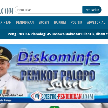
Pencarian
ERINTAH
PENDIDIKAN
EKOBIS
HUKRIM
POLITIK
ADVETORIAL
logi 45 Bosowa Makassar Dilantik, Ilham Yahya Siap Emban Ama