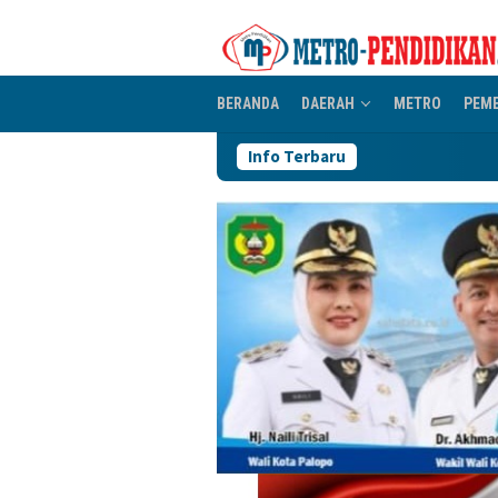
Loncat
ke
konten
BERANDA
DAERAH
METRO
PEM
Info Terbaru
Pengurus IKA Plano