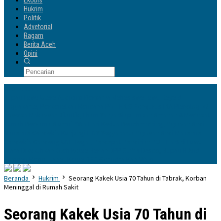
Ekobis
Hukrim
Politik
Advetorial
Ragam
Berita Aceh
Opini
Info Terbaru
Bupati Luwu Utara Audiensi Bersama Mahasiswa Luwu Raya di
Yogyakarta, Perkenalkan Rencana POLTEKIS
Pengurus IKA Planologi 45
Bosowa Makassar Dilantik, Ilham Yahya Siap Emban Amanah & Merawat
Rumah Bersama Alumni PWK
Hari Kedua Benchmarking, Yayasan Andi
Manenne Cendekia Kunjungi ITNY Yogyakarta
Yayasan Andi Manenne
Cendekia Gandeng UNH Tegal, Percepat Pendirian POLTEKIS di Luwu
Utara
Dikukuhkan Oleh Ketua Harian DPP Sufmi Dasco, Bupati H Andi
Rosman Resmi Jabat Ketua DPC Gerindra Kab Wajo
Beranda
Hukrim
Seorang Kakek Usia 70 Tahun di Tabrak, Korban
Meninggal di Rumah Sakit
Seorang Kakek Usia 70 Tahun di