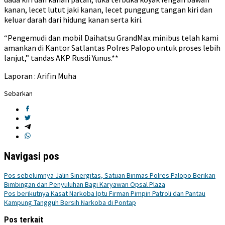
kanan, lecet lutut jaki kanan, lecet punggung tangan kiri dan
keluar darah dari hidung kanan serta kiri.
“Pengemudi dan mobil Daihatsu GrandMax minibus telah kami
amankan di Kantor Satlantas Polres Palopo untuk proses lebih
lanjut,” tandas AKP Rusdi Yunus.**
Laporan : Arifin Muha
Sebarkan
Navigasi pos
Pos sebelumnya
Jalin Sinergitas, Satuan Binmas Polres Palopo Berikan
Bimbingan dan Penyuluhan Bagi Karyawan Opsal Plaza
Pos berikutnya
Kasat Narkoba Iptu Firman Pimpin Patroli dan Pantau
Kampung Tangguh Bersih Narkoba di Pontap
Pos terkait