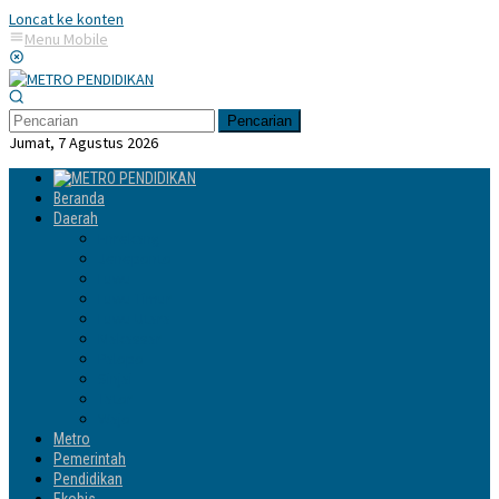
Loncat ke konten
Menu Mobile
Pencarian
Jumat, 7 Agustus 2026
Beranda
Daerah
Enrekang
Jeneponto
Luwu
Luwu Timur
Luwu Utara
Makassar
Palopo
Sinjai
Tator
Wajo
Metro
Pemerintah
Pendidikan