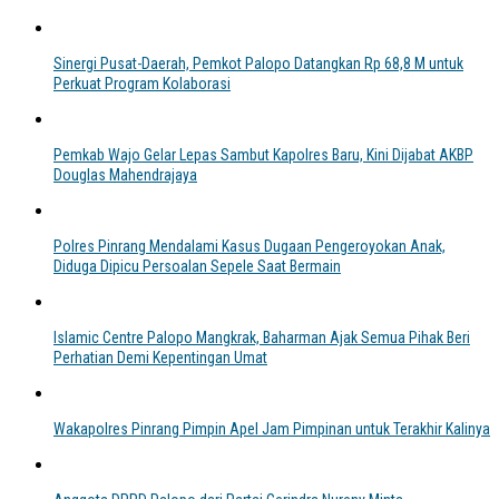
Sinergi Pusat-Daerah, Pemkot Palopo Datangkan Rp 68,8 M untuk
Perkuat Program Kolaborasi
Pemkab Wajo Gelar Lepas Sambut Kapolres Baru, Kini Dijabat AKBP
Douglas Mahendrajaya
Polres Pinrang Mendalami Kasus Dugaan Pengeroyokan Anak,
Diduga Dipicu Persoalan Sepele Saat Bermain
Islamic Centre Palopo Mangkrak, Baharman Ajak Semua Pihak Beri
Perhatian Demi Kepentingan Umat
Wakapolres Pinrang Pimpin Apel Jam Pimpinan untuk Terakhir Kalinya