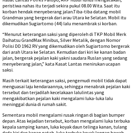
peristiwa nahas itu terjadi sekira pukul 08.00 Wita. Saat itu
korban hendak menyeberang jalan.Tiba-tiba datang mobil
Grandmax yang bergerak dari arau Utara ke Selatan. Mobil itu
dikemudikan Sugiartomo (44) lalu menambrak si korban.
“Menurut keterangan saksi yang diperoleh di TKP Mobil Merk
Daihatsu GrandMax Minibus, Silver Metalik, dengan Nomor
Polisi DD 1962 RV yang dikemudikan oleh Sugiartomo bergerak
dari arah Utara ke Selatan. Kemudian dari kiri ke kanan badan
jalan, bergerak pejalan kaki yakni saudara Ruslan yang sedang
menyeberang jalan,” kata Kasat Lantas menirukan ucapan
saksi.
Masih terkait keterangan saksi, pengemudi mobil tidak dapat
menguasai laju kendaraannya, sehingga menabrak pejalan kaki
tersebut dan terjadilah kecelakaan lalulintas yang
mengakibatkan pejalan kaki mengalami luka-luka lalu
meninggal dunia di rumah sakit.
Sementara mobil mengalami rusak ringan di bagian bumper
depan. Atas kejadian tersebut, korban mengalami luka terbuka
kepala samping kanan, luka koyak daun telinga kanan, tulang
dada kiri dan kanan patah, luka terbuka koyak lengan bawah