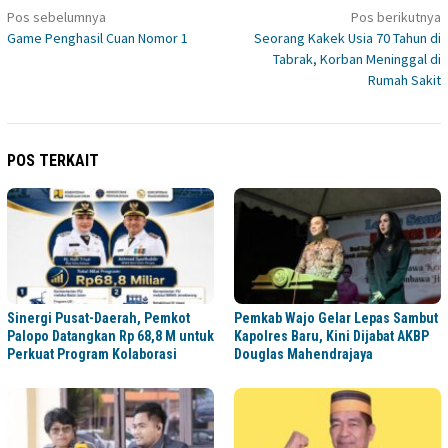
Navigasi
Pos sebelumnya
Pos berikutnya
Game Penghasil Cuan Nomor 1
Seorang Kakek Usia 70 Tahun di
pos
Tabrak, Korban Meninggal di
Rumah Sakit
POS TERKAIT
Sinergi Pusat-Daerah, Pemkot
Pemkab Wajo Gelar Lepas Sambut
Palopo Datangkan Rp 68,8 M untuk
Kapolres Baru, Kini Dijabat AKBP
Perkuat Program Kolaborasi
Douglas Mahendrajaya