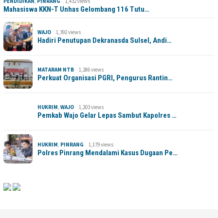
PENDIDIKAN
,
PINRANG
1,432 views
Mahasiswa KKN-T Unhas Gelombang 116 Tutu…
WAJO
1,392 views
Hadiri Penutupan Dekranasda Sulsel, Andi…
MATARAM NTB
1,286 views
Perkuat Organisasi PGRI, Pengurus Rantin…
HUKRIM
,
WAJO
1,203 views
Pemkab Wajo Gelar Lepas Sambut Kapolres …
HUKRIM
,
PINRANG
1,179 views
Polres Pinrang Mendalami Kasus Dugaan Pe…