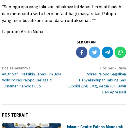
“Semoga apa yang lakukan pihaknya ini dapat bernilai ibadah
dan membantu serta bermanfaat bagi masyarakat Palopo
yang membutuhkan donor darah untuk sehat. **
Laporan : Arifin Muha
SEBARKAN
Navigasi
Pos sebelumnya
Pos berikutnya
AKBP Safi’i Nafsikin Lepas Tim Bola
Polres Palopo Gagalkan
pos
Volly Polres Palopo Berlaga di
Penyelundupan Tabung Gas
Turnamen Kapolda Cup
Subsidi Elpiji 3 Kg, Ketua YLKI Luwu
Beri Apresiasi
POS TERKAIT
Islamic Centre Palopo Mangkrak,