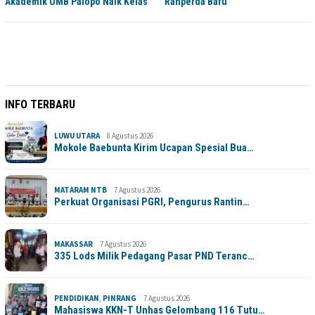
Akademik UMB Palopo Naik Kelas
Ranperda Baru
INFO TERBARU
LUWU UTARA
8 Agustus 2026
Mokole Baebunta Kirim Ucapan Spesial Bua…
MATARAM NTB
7 Agustus 2026
Perkuat Organisasi PGRI, Pengurus Rantin…
MAKASSAR
7 Agustus 2026
335 Lods Milik Pedagang Pasar PND Teranc…
PENDIDIKAN
,
PINRANG
7 Agustus 2026
Mahasiswa KKN-T Unhas Gelombang 116 Tutu…