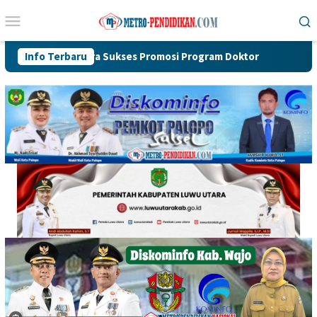
Loncat
Menu
ke
Mobile
konten
 Lutra Sukses Promosi Program Doktor
Info Terbaru
Perkuat Organisas