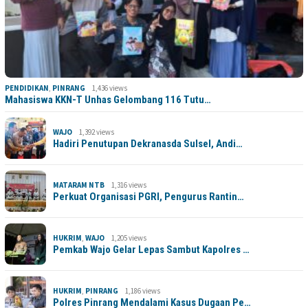
PENDIDIKAN
,
PINRANG
1,436 views
Mahasiswa KKN-T Unhas Gelombang 116 Tutu…
WAJO
1,392 views
Hadiri Penutupan Dekranasda Sulsel, Andi…
MATARAM NTB
1,316 views
Perkuat Organisasi PGRI, Pengurus Rantin…
HUKRIM
,
WAJO
1,205 views
Pemkab Wajo Gelar Lepas Sambut Kapolres …
HUKRIM
,
PINRANG
1,186 views
Polres Pinrang Mendalami Kasus Dugaan Pe…