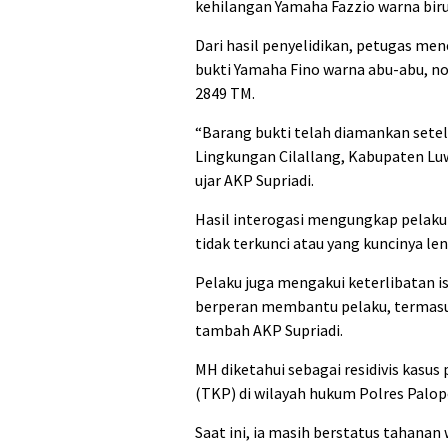
kehilangan Yamaha Fazzio warna biru
Dari hasil penyelidikan, petugas m
bukti Yamaha Fino warna abu-abu, no
2849 TM.
“Barang bukti telah diamankan setel
Lingkungan Cilallang, Kabupaten Luwu
ujar AKP Supriadi.
Hasil interogasi mengungkap pelaku
tidak terkunci atau yang kuncinya le
Pelaku juga mengakui keterlibatan ist
berperan membantu pelaku, termasuk
tambah AKP Supriadi.
MH diketahui sebagai residivis kasus
(TKP) di wilayah hukum Polres Palopo
Saat ini, ia masih berstatus tahana