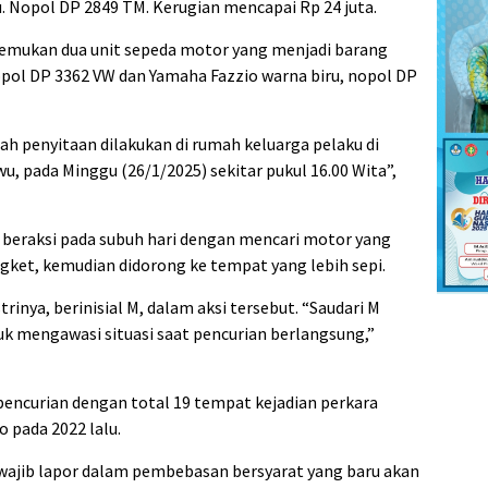
. Nopol DP 2849 TM. Kerugian mencapai Rp 24 juta.
enemukan dua unit sepeda motor yang menjadi barang
pol DP 3362 VW dan Yamaha Fazzio warna biru, nopol DP
ah penyitaan dilakukan di rumah keluarga pelaku di
, pada Minggu (26/1/2025) sekitar pukul 16.00 Wita”,
 beraksi pada subuh hari dengan mencari motor yang
ngket, kemudian didorong ke tempat yang lebih sepi.
rinya, berinisial M, dalam aksi tersebut. “Saudari M
 mengawasi situasi saat pencurian berlangsung,”
 pencurian dengan total 19 tempat kejadian perkara
 pada 2022 lalu.
n wajib lapor dalam pembebasan bersyarat yang baru akan