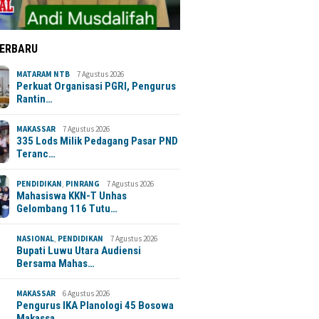
TERBARU
MATARAM NTB
7 Agustus 2026
Perkuat Organisasi PGRI, Pengurus
Rantin…
MAKASSAR
7 Agustus 2026
335 Lods Milik Pedagang Pasar PND
Teranc…
PENDIDIKAN
,
PINRANG
7 Agustus 2026
Mahasiswa KKN-T Unhas
Gelombang 116 Tutu…
NASIONAL
,
PENDIDIKAN
7 Agustus 2026
Bupati Luwu Utara Audiensi
Bersama Mahas…
MAKASSAR
6 Agustus 2026
Pengurus IKA Planologi 45 Bosowa
Makassa…