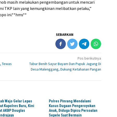
Resmob masih melakukan pengembangan untuk mencari
mi TKP lain yang kemungkinan melibatkan pelaku,”
po ini.**hms**
SEBARKAN
Pos berikutnya
, Tewas
Tabur Benih Sayur Bayam Dan Pupuk Jagung Di
Desa Malenggang, Dukung Ketahanan Pangan
ab Wajo Gelar Lepas
Polres Pinrang Mendalami
t Kapolres Baru, Kini
Kasus Dugaan Pengeroyokan
at AKBP Douglas
Anak, Diduga Dipicu Persoalan
ndrajaya
Sepele Saat Bermain