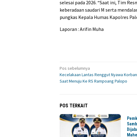
selesai pada 2026. “Saat ini, Tim 
keberadaan saudari M serta mendala
pungkas Kepala Humas Kapolres Palo
Laporan : Arifin Muha
Navigasi
Pos sebelumnya
Kecelakaan Lantas Renggut Nyawa Korban
pos
Saat Menuju Ke RS Rampoang Palopo
POS TERKAIT
Pemk
Sambu
Dijab
Mahe