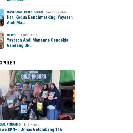
NASIONAL
,
PENDIDIKAN
6 Agustus 2026
Hari Kedua Benchmarking, Yayasan
Andi Ma…
NEWS
5 Agustus 2026
Yayasan Andi Manenne Cendekia
Gandeng UN…
POPULER
KAN
,
PINRANG
1,434 views
swa KKN-T Unhas Gelombang 116