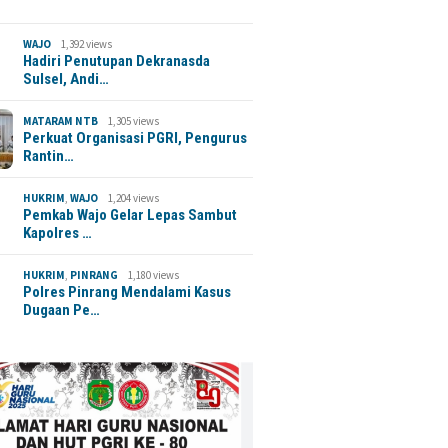
WAJO
1,392 views
Hadiri Penutupan Dekranasda
Sulsel, Andi…
MATARAM NTB
1,305 views
Perkuat Organisasi PGRI, Pengurus
Rantin…
HUKRIM
,
WAJO
1,204 views
Pemkab Wajo Gelar Lepas Sambut
Kapolres …
HUKRIM
,
PINRANG
1,180 views
Polres Pinrang Mendalami Kasus
Dugaan Pe…