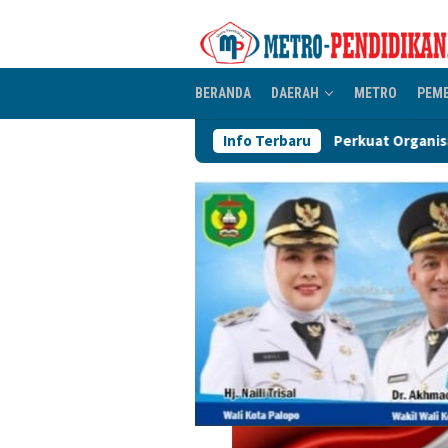
Loncat
ke
konten
BERANDA
DAERAH
METRO
PEM
Perkuat Organisasi PGRI, Pengurus Ranting Se
Info Terbaru