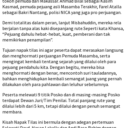
tokoh pemuda dari Makassar. Ahmad Bilal sebagai Kasim
Kasmad, pemuda pejuang asli Masamba Terakhir, Farel Atalla
sebagai Bakri Nantang, polisi NICA yang juga pro perjuangan.
Demi totalitas dalam peran, lanjut Misbahuddin, mereka rela
berjalan tanpa alas kaki disepanjang rute.Seperti kata Khansa,
“Pejuang dahulu hebat-hebat, kuat, pemberani dan tak
memikirkan penampilan”.
Tujuan napak tilas ini agar peserta dapat merasakan langsung
dan menghormati perjuangan Pemuda Masamba, serta
mengingat kembali tentang sejarah yang dilalui oleh para
pejuang pendahulu kita. Dengan begitu, mereka bisa
menghormati dengan benar, mencontoh suri tauladannya,
bahkan menghidupkan kembali semangat juang yang pernah
dilakukan oleh para pahlawan dan leluhur sebelumnya.
Peserta melewati 9 titik Posko dan di masing-masing Posko
terdapat Dewan Juri/Tim Penilai. Total panjang rute yang
dilalui lebih dari 5 km, tetapi dilalui dengan penuh semangat
membara.
Kisah Napak Tilas ini bermula dengan adegan pertemuan
Salawati Daud, Hasan Lakallu dan Andi Baso Rahim dengan