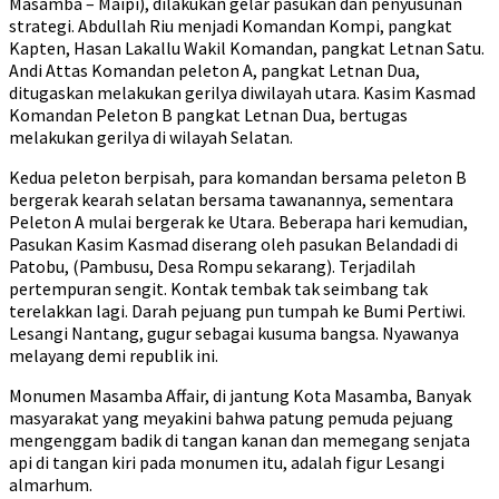
Masamba – Maipi), dilakukan gelar pasukan dan penyusunan
strategi. Abdullah Riu menjadi Komandan Kompi, pangkat
Kapten, Hasan Lakallu Wakil Komandan, pangkat Letnan Satu.
Andi Attas Komandan peleton A, pangkat Letnan Dua,
ditugaskan melakukan gerilya diwilayah utara. Kasim Kasmad
Komandan Peleton B pangkat Letnan Dua, bertugas
melakukan gerilya di wilayah Selatan.
Kedua peleton berpisah, para komandan bersama peleton B
bergerak kearah selatan bersama tawanannya, sementara
Peleton A mulai bergerak ke Utara. Beberapa hari kemudian,
Pasukan Kasim Kasmad diserang oleh pasukan Belandadi di
Patobu, (Pambusu, Desa Rompu sekarang). Terjadilah
pertempuran sengit. Kontak tembak tak seimbang tak
terelakkan lagi. Darah pejuang pun tumpah ke Bumi Pertiwi.
Lesangi Nantang, gugur sebagai kusuma bangsa. Nyawanya
melayang demi republik ini.
Monumen Masamba Affair, di jantung Kota Masamba, Banyak
masyarakat yang meyakini bahwa patung pemuda pejuang
mengenggam badik di tangan kanan dan memegang senjata
api di tangan kiri pada monumen itu, adalah figur Lesangi
almarhum.