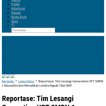
Hukrim
Politik
Advetorial
Ragam
Berita Aceh
Opini
Info Terbaru
Mokole Baebunta Kirim Ucapan Spesial Buat Kadis Kominfo-SP Lutra
Sukses Promosi Program Doktor
Perkuat Organisasi PGRI, Pengurus
Ranting Se-Kecamatan Sandubaya Mataram Resmi Dilantik
335 Lods Milik
Pedagang Pasar PND Terancam Disegel, Perumda Pasar Makassar Dinilai
Paksakan Kehendak
Mahasiswa KKN-T Unhas Gelombang 116 Tutup
Program dengan Gala Aksara di Kelurahan Jaya
Bupati Luwu Utara
Audiensi Bersama Mahasiswa Luwu Raya di Yogyakarta, Perkenalkan
Rencana POLTEKIS
Beranda
Luwu Utara
Reportase: Tim Lesangi Generation UPT SMPN
1 Masamba ikut Meriahkan Lomba Napak Tilas MAF
Reportase: Tim Lesangi