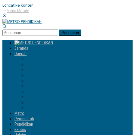
Loncat ke konten
Menu Mobile
Pencarian
Beranda
Daerah
Enrekang
Jeneponto
Luwu
Luwu Timur
Luwu Utara
Makassar
Palopo
Sinjai
Tator
Wajo
Metro
Pemerintah
Pendidikan
Ekobis