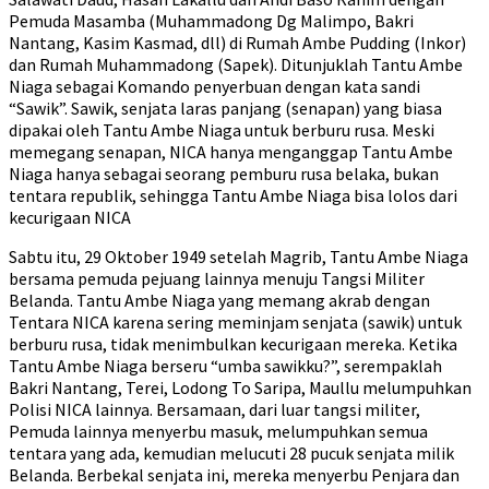
Pemuda Masamba (Muhammadong Dg Malimpo, Bakri
Nantang, Kasim Kasmad, dll) di Rumah Ambe Pudding (Inkor)
dan Rumah Muhammadong (Sapek). Ditunjuklah Tantu Ambe
Niaga sebagai Komando penyerbuan dengan kata sandi
“Sawik”. Sawik, senjata laras panjang (senapan) yang biasa
dipakai oleh Tantu Ambe Niaga untuk berburu rusa. Meski
memegang senapan, NICA hanya menganggap Tantu Ambe
Niaga hanya sebagai seorang pemburu rusa belaka, bukan
tentara republik, sehingga Tantu Ambe Niaga bisa lolos dari
kecurigaan NICA
Sabtu itu, 29 Oktober 1949 setelah Magrib, Tantu Ambe Niaga
bersama pemuda pejuang lainnya menuju Tangsi Militer
Belanda. Tantu Ambe Niaga yang memang akrab dengan
Tentara NICA karena sering meminjam senjata (sawik) untuk
berburu rusa, tidak menimbulkan kecurigaan mereka. Ketika
Tantu Ambe Niaga berseru “umba sawikku?”, serempaklah
Bakri Nantang, Terei, Lodong To Saripa, Maullu melumpuhkan
Polisi NICA lainnya. Bersamaan, dari luar tangsi militer,
Pemuda lainnya menyerbu masuk, melumpuhkan semua
tentara yang ada, kemudian melucuti 28 pucuk senjata milik
Belanda. Berbekal senjata ini, mereka menyerbu Penjara dan