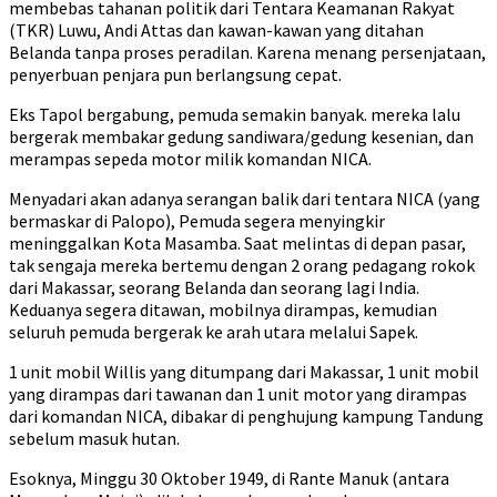
membebas tahanan politik dari Tentara Keamanan Rakyat
(TKR) Luwu, Andi Attas dan kawan-kawan yang ditahan
Belanda tanpa proses peradilan. Karena menang persenjataan,
penyerbuan penjara pun berlangsung cepat.
Eks Tapol bergabung, pemuda semakin banyak. mereka lalu
bergerak membakar gedung sandiwara/gedung kesenian, dan
merampas sepeda motor milik komandan NICA.
Menyadari akan adanya serangan balik dari tentara NICA (yang
bermaskar di Palopo), Pemuda segera menyingkir
meninggalkan Kota Masamba. Saat melintas di depan pasar,
tak sengaja mereka bertemu dengan 2 orang pedagang rokok
dari Makassar, seorang Belanda dan seorang lagi India.
Keduanya segera ditawan, mobilnya dirampas, kemudian
seluruh pemuda bergerak ke arah utara melalui Sapek.
1 unit mobil Willis yang ditumpang dari Makassar, 1 unit mobil
yang dirampas dari tawanan dan 1 unit motor yang dirampas
dari komandan NICA, dibakar di penghujung kampung Tandung
sebelum masuk hutan.
Esoknya, Minggu 30 Oktober 1949, di Rante Manuk (antara