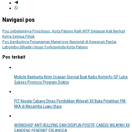
Navigasi pos
Pos sebelumnya
Prestisius, Kota Palopo Raih WTP Delapan Kali Berkat
Kerja Semua Pihak
Pos berikutnya
Penanaman Mangrove Nasional di Kawasan Pantai
Labombo Dihadiri Unsur Forkopimda Kota Palopo
Pos terkait
Mokole Baebunta Kirim Ucapan Spesial Buat Kadis Kominfo-SP Lutra
Sukses Promosi Program Doktor
PLT Kepala Cabang Dinas Pendidikan Wilayah XII Buka Pelatihan PM-
KKA di Masamba Luwu Utara
WORKSHOP ANTI BULLYING DAN DISIPLIN POSITIF, CABDIS WILAYAH XII
GANDENG PENERBIT ERLANGGA