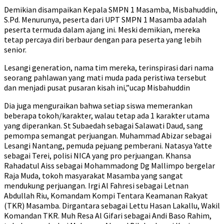
Demikian disampaikan Kepala SMPN 1 Masamba, Misbahuddin,
S.Pd. Menurunya, peserta dari UPT SMPN 1 Masamba adalah
peserta termuda dalam ajang ini. Meski demikian, mereka
tetap percaya diri berbaur dengan para peserta yang lebih
senior.
Lesangi generation, nama tim mereka, terinspirasi dari nama
seorang pahlawan yang mati muda pada peristiwa tersebut
dan menjadi pusat pusaran kisah ini,”ucap Misbahuddin
Dia juga menguraikan bahwa setiap siswa memerankan
beberapa tokoh/karakter, walau tetap ada 1 karakter utama
yang diperankan. St Subaedah sebagai Salawati Daud, sang
pemompa semangat perjuangan. Muhammad Abizar sebagai
Lesangi Nantang, pemuda pejuang pemberani. Natasya Yatte
sebagai Terei, polisi NICA yang pro perjuangan. Khansa
Rahadatul Aiss sebagai Mohammadong Dg Mallimpo bergelar
Raja Muda, tokoh masyarakat Masamba yang sangat
mendukung perjuangan. Irgi Al Fahresi sebagai Letnan
Abdullah Riu, Komandam Kompi Tentara Keamanan Rakyat
(TKR) Masamba. Dirgantara sebagai Lettu Hasan Lakallu, Wakil
Komandan TKR. Muh Resa Al Gifari sebagai Andi Baso Rahim,