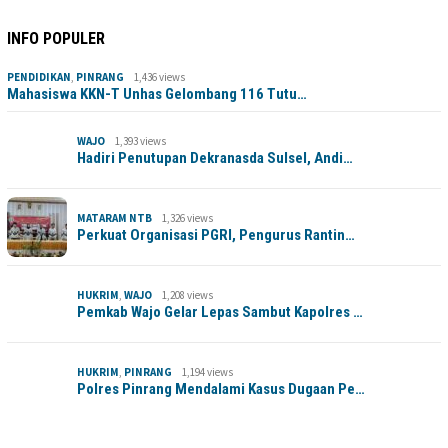
INFO POPULER
PENDIDIKAN
,
PINRANG
1,436 views
Mahasiswa KKN-T Unhas Gelombang 116 Tutu…
WAJO
1,393 views
Hadiri Penutupan Dekranasda Sulsel, Andi…
MATARAM NTB
1,326 views
Perkuat Organisasi PGRI, Pengurus Rantin…
HUKRIM
,
WAJO
1,208 views
Pemkab Wajo Gelar Lepas Sambut Kapolres …
HUKRIM
,
PINRANG
1,194 views
Polres Pinrang Mendalami Kasus Dugaan Pe…