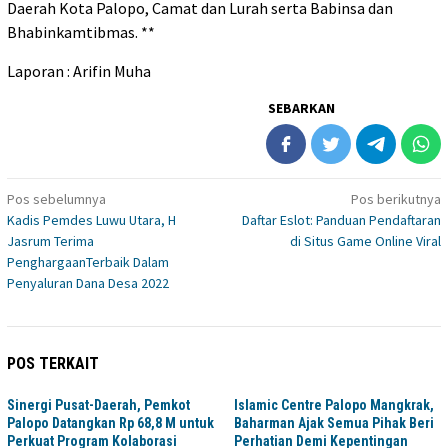
Daerah Kota Palopo, Camat dan Lurah serta Babinsa dan
Bhabinkamtibmas. **
Laporan : Arifin Muha
SEBARKAN
Navigasi
Pos sebelumnya
Pos berikutnya
Kadis Pemdes Luwu Utara, H
Daftar Eslot: Panduan Pendaftaran
pos
Jasrum Terima
di Situs Game Online Viral
PenghargaanTerbaik Dalam
Penyaluran Dana Desa 2022
POS TERKAIT
Sinergi Pusat-Daerah, Pemkot
Islamic Centre Palopo Mangkrak,
Palopo Datangkan Rp 68,8 M untuk
Baharman Ajak Semua Pihak Beri
Perkuat Program Kolaborasi
Perhatian Demi Kepentingan