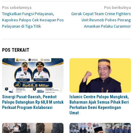
Navigasi
Pos sebelumnya
Pos berikutnya
Tingkatkan Fungsi Pelayanan,
Gerak Cepat Team Crime Fighters
pos
Kapolres Palopo Cek Kesiapan Pos
Unit Resmob Polres Pinrang
Pelayanan di Tiga Titik
Amankan Pelaku Curanmor
POS TERKAIT
Sinergi Pusat-Daerah, Pemkot
Islamic Centre Palopo Mangkrak,
Palopo Datangkan Rp 68,8 M untuk
Baharman Ajak Semua Pihak Beri
Perkuat Program Kolaborasi
Perhatian Demi Kepentingan
Umat