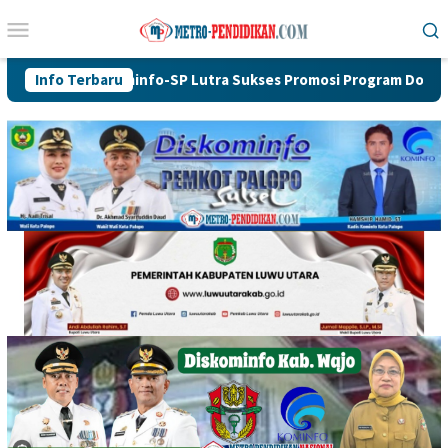
Loncat
Menu
ke
Mobile
konten
dis Kominfo-SP Lutra Sukses Promosi Program Doktor
Info Terbaru
Per