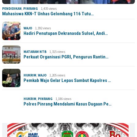
PENDIDIKAN
,
PINRANG
1,435 views
Mahasiswa KKN-T Unhas Gelombang 116 Tutu…
WAJO
1,392 views
Hadiri Penutupan Dekranasda Sulsel, Andi…
MATARAM NTB
1,315 views
Perkuat Organisasi PGRI, Pengurus Rantin…
HUKRIM
,
WAJO
1,205 views
Pemkab Wajo Gelar Lepas Sambut Kapolres …
HUKRIM
,
PINRANG
1,186 views
Polres Pinrang Mendalami Kasus Dugaan Pe…