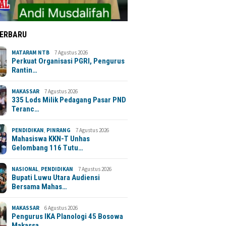
TERBARU
MATARAM NTB
7 Agustus 2026
Perkuat Organisasi PGRI, Pengurus
Rantin…
MAKASSAR
7 Agustus 2026
335 Lods Milik Pedagang Pasar PND
Teranc…
PENDIDIKAN
,
PINRANG
7 Agustus 2026
Mahasiswa KKN-T Unhas
Gelombang 116 Tutu…
NASIONAL
,
PENDIDIKAN
7 Agustus 2026
Bupati Luwu Utara Audiensi
Bersama Mahas…
MAKASSAR
6 Agustus 2026
Pengurus IKA Planologi 45 Bosowa
Makassa…