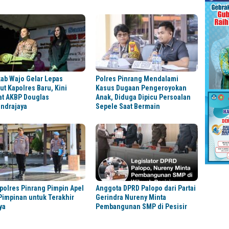
ab Wajo Gelar Lepas
Polres Pinrang Mendalami
t Kapolres Baru, Kini
Kasus Dugaan Pengeroyokan
at AKBP Douglas
Anak, Diduga Dipicu Persoalan
ndrajaya
Sepele Saat Bermain
olres Pinrang Pimpin Apel
Anggota DPRD Palopo dari Partai
Pimpinan untuk Terakhir
Gerindra Nureny Minta
ya
Pembangunan SMP di Pesisir