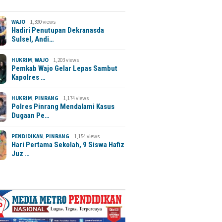
WAJO
1,390 views
Hadiri Penutupan Dekranasda
Sulsel, Andi…
HUKRIM
,
WAJO
1,203 views
Pemkab Wajo Gelar Lepas Sambut
Kapolres …
HUKRIM
,
PINRANG
1,174 views
Polres Pinrang Mendalami Kasus
Dugaan Pe…
PENDIDIKAN
,
PINRANG
1,154 views
Hari Pertama Sekolah, 9 Siswa Hafiz
Juz …