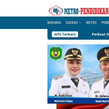
Loncat
ke
konten
BERANDA
DAERAH
METRO
PEM
Perkuat Organisasi PGRI, Penguru
Info Terbaru