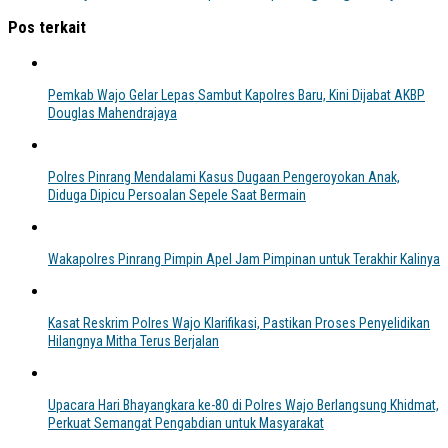
Pos terkait
Pemkab Wajo Gelar Lepas Sambut Kapolres Baru, Kini Dijabat AKBP
Douglas Mahendrajaya
Polres Pinrang Mendalami Kasus Dugaan Pengeroyokan Anak,
Diduga Dipicu Persoalan Sepele Saat Bermain
Wakapolres Pinrang Pimpin Apel Jam Pimpinan untuk Terakhir Kalinya
Kasat Reskrim Polres Wajo Klarifikasi, Pastikan Proses Penyelidikan
Hilangnya Mitha Terus Berjalan
Upacara Hari Bhayangkara ke-80 di Polres Wajo Berlangsung Khidmat,
Perkuat Semangat Pengabdian untuk Masyarakat