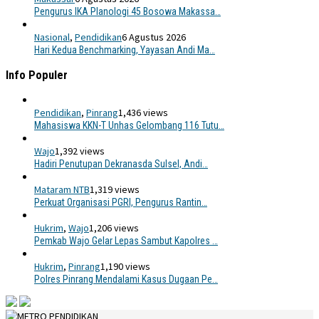
Pengurus IKA Planologi 45 Bosowa Makassa…
Nasional
,
Pendidikan
6 Agustus 2026
Hari Kedua Benchmarking, Yayasan Andi Ma…
Info Populer
Pendidikan
,
Pinrang
1,436 views
Mahasiswa KKN-T Unhas Gelombang 116 Tutu…
Wajo
1,392 views
Hadiri Penutupan Dekranasda Sulsel, Andi…
Mataram NTB
1,319 views
Perkuat Organisasi PGRI, Pengurus Rantin…
Hukrim
,
Wajo
1,206 views
Pemkab Wajo Gelar Lepas Sambut Kapolres …
Hukrim
,
Pinrang
1,190 views
Polres Pinrang Mendalami Kasus Dugaan Pe…