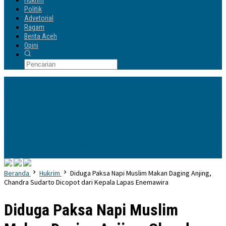
Hukrim
Politik
Advetorial
Ragam
Berita Aceh
Opini
Info Terbaru
Mokole Baebunta Kirim Ucapan Spesial Buat Kadis Kominfo-SP Lutra
Sukses Promosi Program Doktor
Perkuat Organisasi PGRI, Pengurus
Ranting Se-Kecamatan Sandubaya Mataram Resmi Dilantik
335 Lods Milik
Pedagang Pasar PND Terancam Disegel, Perumda Pasar Makassar Dinilai
Paksakan Kehendak
Mahasiswa KKN-T Unhas Gelombang 116 Tutup
Program dengan Gala Aksara di Kelurahan Jaya
Bupati Luwu Utara
Audiensi Bersama Mahasiswa Luwu Raya di Yogyakarta, Perkenalkan
Rencana POLTEKIS
Beranda
Hukrim
Diduga Paksa Napi Muslim Makan Daging Anjing,
Chandra Sudarto Dicopot dari Kepala Lapas Enemawira
Diduga Paksa Napi Muslim