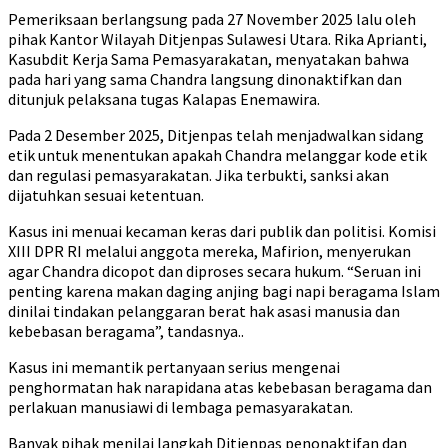
Pemeriksaan berlangsung pada 27 November 2025 lalu oleh
pihak Kantor Wilayah Ditjenpas Sulawesi Utara. Rika Aprianti,
Kasubdit Kerja Sama Pemasyarakatan, menyatakan bahwa
pada hari yang sama Chandra langsung dinonaktifkan dan
ditunjuk pelaksana tugas Kalapas Enemawira.
Pada 2 Desember 2025, Ditjenpas telah menjadwalkan sidang
etik untuk menentukan apakah Chandra melanggar kode etik
dan regulasi pemasyarakatan. Jika terbukti, sanksi akan
dijatuhkan sesuai ketentuan.
Kasus ini menuai kecaman keras dari publik dan politisi. Komisi
XIII DPR RI melalui anggota mereka, Mafirion, menyerukan
agar Chandra dicopot dan diproses secara hukum. “Seruan ini
penting karena makan daging anjing bagi napi beragama Islam
dinilai tindakan pelanggaran berat hak asasi manusia dan
kebebasan beragama”, tandasnya..
Kasus ini memantik pertanyaan serius mengenai
penghormatan hak narapidana atas kebebasan beragama dan
perlakuan manusiawi di lembaga pemasyarakatan.
Banyak pihak menilai langkah Ditjenpas penonaktifan dan