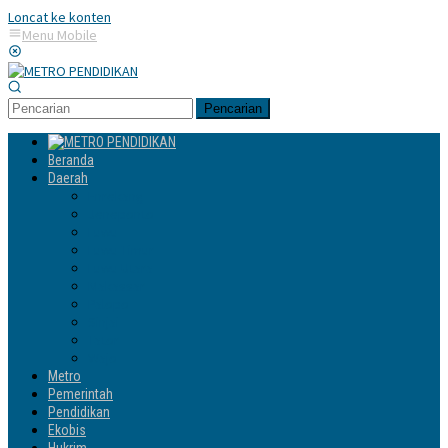
Loncat ke konten
Menu Mobile
Pencarian
Beranda
Daerah
Enrekang
Jeneponto
Luwu
Luwu Timur
Luwu Utara
Makassar
Palopo
Sinjai
Tator
Wajo
Metro
Pemerintah
Pendidikan
Ekobis