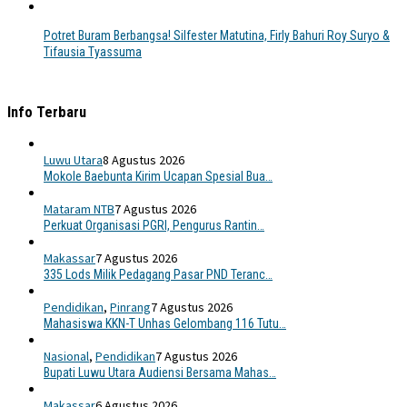
Potret Buram Berbangsa! Silfester Matutina, Firly Bahuri Roy Suryo &
Tifausia Tyassuma
Info Terbaru
Luwu Utara
8 Agustus 2026
Mokole Baebunta Kirim Ucapan Spesial Bua…
Mataram NTB
7 Agustus 2026
Perkuat Organisasi PGRI, Pengurus Rantin…
Makassar
7 Agustus 2026
335 Lods Milik Pedagang Pasar PND Teranc…
Pendidikan
,
Pinrang
7 Agustus 2026
Mahasiswa KKN-T Unhas Gelombang 116 Tutu…
Nasional
,
Pendidikan
7 Agustus 2026
Bupati Luwu Utara Audiensi Bersama Mahas…
Makassar
6 Agustus 2026