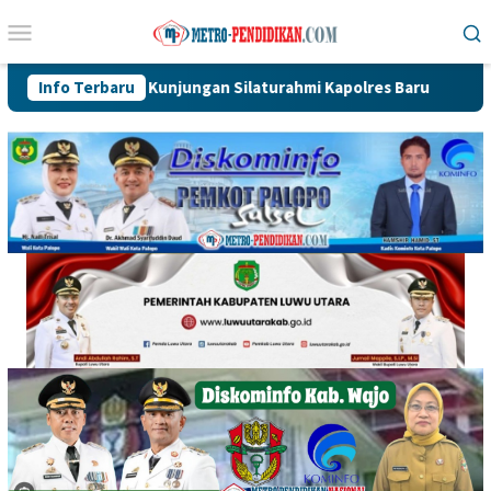
Loncat
Menu
ke
Mobile
konten
t Kunjungan Silaturahmi Kapolres Baru
Info Terbaru
Mokole Baebunta 