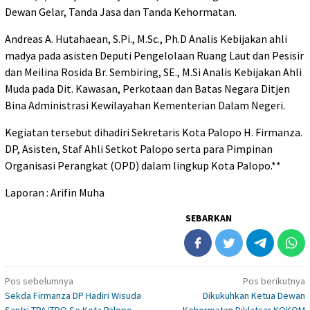
Dewan Gelar, Tanda Jasa dan Tanda Kehormatan.
Andreas A. Hutahaean, S.Pi., M.Sc., Ph.D Analis Kebijakan ahli
madya pada asisten Deputi Pengelolaan Ruang Laut dan Pesisir
dan Meilina Rosida Br. Sembiring, SE., M.Si Analis Kebijakan Ahli
Muda pada Dit. Kawasan, Perkotaan dan Batas Negara Ditjen
Bina Administrasi Kewilayahan Kementerian Dalam Negeri.
Kegiatan tersebut dihadiri Sekretaris Kota Palopo H. Firmanza.
DP, Asisten, Staf Ahli Setkot Palopo serta para Pimpinan
Organisasi Perangkat (OPD) dalam lingkup Kota Palopo.**
Laporan : Arifin Muha
SEBARKAN
Navigasi
Pos sebelumnya
Pos berikutnya
Sekda Firmanza DP Hadiri Wisuda
Dikukuhkan Ketua Dewan
pos
Santri TPA/TPQ Se Kota Palopo
Kehormatan Diklatsar KOKOM