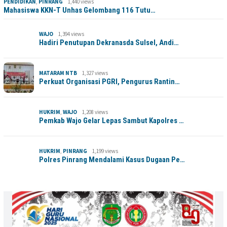
PENDIDIKAN
,
PINRANG
1,440 views
Mahasiswa KKN-T Unhas Gelombang 116 Tutu…
WAJO
1,394 views
Hadiri Penutupan Dekranasda Sulsel, Andi…
MATARAM NTB
1,327 views
Perkuat Organisasi PGRI, Pengurus Rantin…
HUKRIM
,
WAJO
1,208 views
Pemkab Wajo Gelar Lepas Sambut Kapolres …
HUKRIM
,
PINRANG
1,199 views
Polres Pinrang Mendalami Kasus Dugaan Pe…