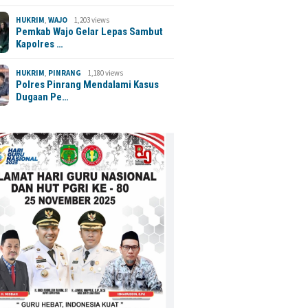
HUKRIM
,
WAJO
1,203 views
Pemkab Wajo Gelar Lepas Sambut
Kapolres …
HUKRIM
,
PINRANG
1,180 views
Polres Pinrang Mendalami Kasus
Dugaan Pe…