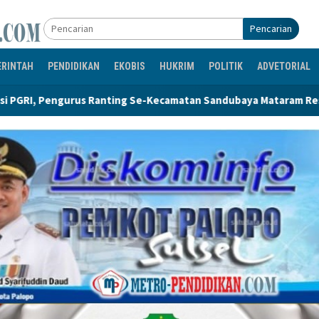
Pencarian
ERINTAH
PENDIDIKAN
EKOBIS
HUKRIM
POLITIK
ADVETORIAL
ecamatan Sandubaya Mataram Resmi Dilantik
335 Lods Mi