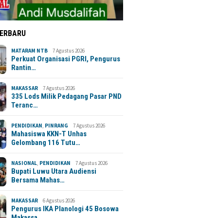
TERBARU
MATARAM NTB
7 Agustus 2026
Perkuat Organisasi PGRI, Pengurus
Rantin…
MAKASSAR
7 Agustus 2026
335 Lods Milik Pedagang Pasar PND
Teranc…
PENDIDIKAN
,
PINRANG
7 Agustus 2026
Mahasiswa KKN-T Unhas
Gelombang 116 Tutu…
NASIONAL
,
PENDIDIKAN
7 Agustus 2026
Bupati Luwu Utara Audiensi
Bersama Mahas…
MAKASSAR
6 Agustus 2026
Pengurus IKA Planologi 45 Bosowa
Makassa…