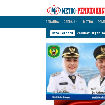
Loncat
ke
konten
BERANDA
DAERAH
METRO
PEM
Perkuat Organisasi PGRI, Pengurus Ranting Se-K
Info Terbaru