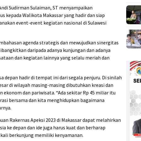
, Andi Sudirman Sulaiman, ST menyampaikan
s kepada Walikota Makassar yang hadir dan siap
nakan event-event kegiatan nasional di Sulawesi
mbahasan agenda strategis dan mewujudkan sinergitas
ibangkitkan daripada adanya kunjungan dan adanya
sataan dan kegiatan lainnya yang selalu meriah dan
epan hadir di tempat ini dari segala penjuru. Di sinilah
sar di wilayah masing-masing dibutuhkan kreasi dan
 ekonom dan pariwisata. “Ada sekitar Rp 45 miliar itu
aborasi bersama dan kita menghidupkan bagaimana
arnya.
muan Rakernas Apeksi 2023 di Makassar dapat melahirkan
ia ke depan dan ide juga harus kuat dan berharap
p kali berkunjung memiliki kenyamanan.