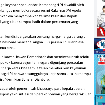
uga keynote speaker dari Kemendagri RI diwakili oleh
ekaligus membuka secara resmi Rakernas XVI Apeksi
 Bahkan dia menyampaikan terima kasih dari Bapak
I yang tidak sempat hadir dalam pertemuan yang
kan kondisi pergerakan tentang harga-harga barang di
a nasional mencapai angka 3,52 persen. Ini luar biasa
mua pihak.
luruh kawan-kawan Pemerintah dan meminta untuk selalu
pokok karena sejumlah negara digunjang persoalan
 “Kerja keras kita semua telah memberikan keyakinan
dagri RI bahwa sesungguhnya kerja sama kita ini mampu
ri, “demikian Suhajar Diantoro.
icapai oleh pemerintah khususnya para kepala daerah.
respon yakni inflasi dan perekonomian yang bergerak luar