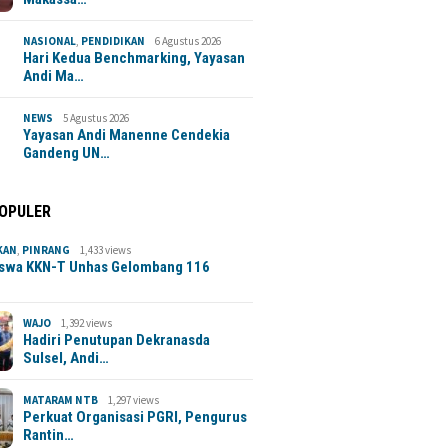
NASIONAL
,
PENDIDIKAN
6 Agustus 2026
Hari Kedua Benchmarking, Yayasan
Andi Ma…
NEWS
5 Agustus 2026
Yayasan Andi Manenne Cendekia
Gandeng UN…
POPULER
KAN
,
PINRANG
1,433 views
swa KKN-T Unhas Gelombang 116
WAJO
1,392 views
Hadiri Penutupan Dekranasda
Sulsel, Andi…
MATARAM NTB
1,297 views
Perkuat Organisasi PGRI, Pengurus
Rantin…