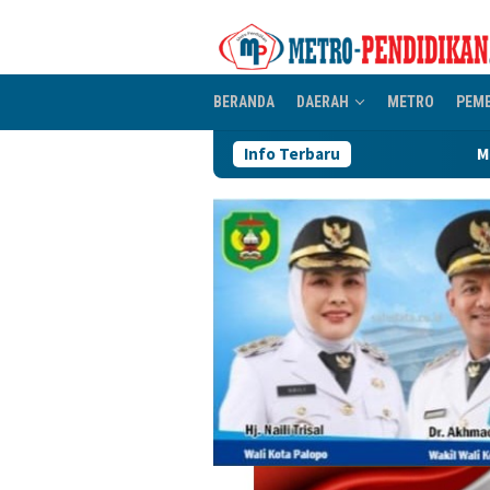
Loncat
ke
konten
BERANDA
DAERAH
METRO
PEM
Info Terbaru
Mokole Baebunta Kirim U