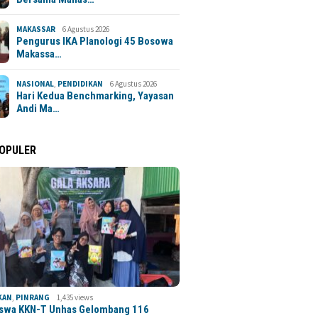
MAKASSAR
6 Agustus 2026
Pengurus IKA Planologi 45 Bosowa
Makassa…
NASIONAL
,
PENDIDIKAN
6 Agustus 2026
Hari Kedua Benchmarking, Yayasan
Andi Ma…
POPULER
KAN
,
PINRANG
1,435 views
swa KKN-T Unhas Gelombang 116