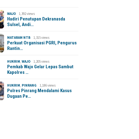
WAJO
1,392 views
Hadiri Penutupan Dekranasda
Sulsel, Andi…
MATARAM NTB
1,315 views
Perkuat Organisasi PGRI, Pengurus
Rantin…
HUKRIM
,
WAJO
1,205 views
Pemkab Wajo Gelar Lepas Sambut
Kapolres …
HUKRIM
,
PINRANG
1,186 views
Polres Pinrang Mendalami Kasus
Dugaan Pe…