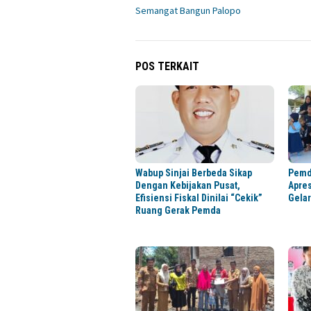
pos
Semangat Bangun Palopo
POS TERKAIT
Wabup Sinjai Berbeda Sikap
Pemd
Dengan Kebijakan Pusat,
Apre
Efisiensi Fiskal Dinilai “Cekik”
Gela
Ruang Gerak Pemda