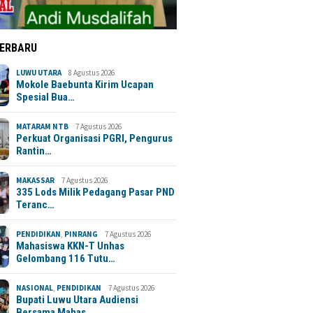
TERBARU
LUWU UTARA
8 Agustus 2026
Mokole Baebunta Kirim Ucapan
Spesial Bua…
MATARAM NTB
7 Agustus 2026
Perkuat Organisasi PGRI, Pengurus
Rantin…
MAKASSAR
7 Agustus 2026
335 Lods Milik Pedagang Pasar PND
Teranc…
PENDIDIKAN
,
PINRANG
7 Agustus 2026
Mahasiswa KKN-T Unhas
Gelombang 116 Tutu…
NASIONAL
,
PENDIDIKAN
7 Agustus 2026
Bupati Luwu Utara Audiensi
Bersama Mahas…