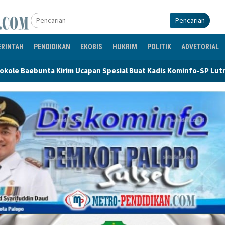
Pencarian
ERINTAH
PENDIDIKAN
EKOBIS
HUKRIM
POLITIK
ADVETORIAL
capan Spesial Buat Kadis Kominfo-SP Lutra Sukses Promosi Prog