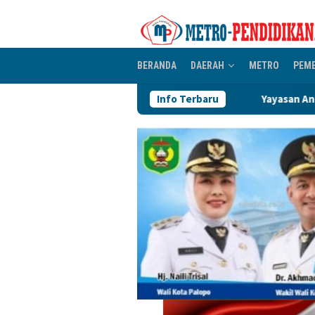
Loncat
ke
konten
BERANDA
DAERAH
METRO
PEM
Yayasan Andi Manenne Cendekia Gande
Info Terbaru