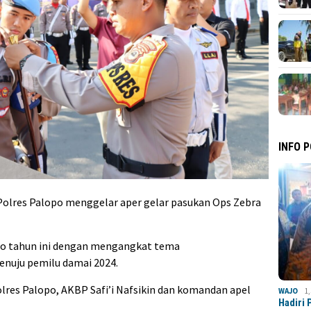
INFO 
olres Palopo menggelar aper gelar pasukan Ops Zebra
po tahun ini dengan mengangkat tema
enuju pemilu damai 2024.
olres Palopo, AKBP Safi’i Nafsikin dan komandan apel
WAJO
1
Hadiri