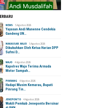
TERBARU
NEWS
5 Agustus 2026
Yayasan Andi Manenne Cendekia
Gandeng UN…
MAKASSAR
,
WAJO
5 Agustus 2026
Dikukuhkan Oleh Ketua Harian DPP
Sufmi D…
WAJO
4 Agustus 2026
Kapolres Wajo Terima Armada
Motor Sampah…
PINRANG
4 Agustus 2026
Hadapi Musim Kemarau, Bupati
Pinrang Tin…
JENEPONTO
4 Agustus 2026
Wakili Pemkab Jeneponto Bersinar
di PKN …