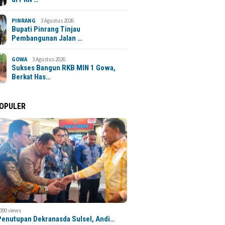
PINRANG
3 Agustus 2026
Bupati Pinrang Tinjau
Pembangunan Jalan …
GOWA
3 Agustus 2026
Sukses Bangun RKB MIN 1 Gowa,
Berkat Has…
POPULER
,390 views
 Penutupan Dekranasda Sulsel, Andi…