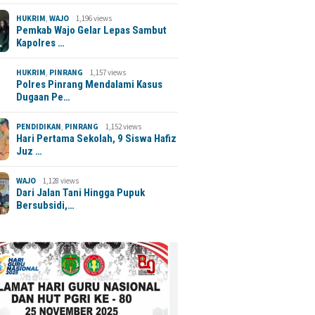
HUKRIM
,
WAJO
1,196 views
Pemkab Wajo Gelar Lepas Sambut
Kapolres …
HUKRIM
,
PINRANG
1,157 views
Polres Pinrang Mendalami Kasus
Dugaan Pe…
PENDIDIKAN
,
PINRANG
1,152 views
Hari Pertama Sekolah, 9 Siswa Hafiz
Juz …
WAJO
1,128 views
Dari Jalan Tani Hingga Pupuk
Bersubsidi,…