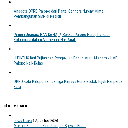
Anggota DPRD Palopo dari Partai Gerindra Nureny Minta
Pembangunan SMP di Pesisir
Pimpin Upacara HAN Ke 42, Pj Sekkot Palopo Harap Perkuat
Kolaborasi dalam Memenuhi Hak Anak
LLDIKTI IX Beri Pujian dan Pengakuan Penuh Mutu Akademik UMB
Palopo Naik Kelas
DPRD Kota Palopo Bentuk Tiga Pansus Guna Godok Tujuh Ranperda
Baru
Info Terbaru
Luwu Utara
8 Agustus 2026
Mokole Baebunta Kirim Ucapan Spesial Bua…