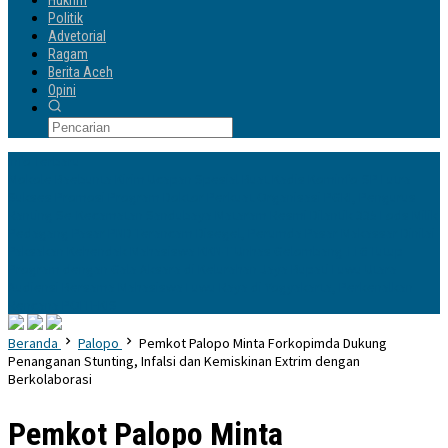
Hukrim
Politik
Advetorial
Ragam
Berita Aceh
Opini
Info Terbaru
Mokole Baebunta Kirim Ucapan Spesial Buat Kadis Kominfo-SP Lutra
Sukses Promosi Program Doktor
Perkuat Organisasi PGRI, Pengurus
Ranting Se-Kecamatan Sandubaya Mataram Resmi Dilantik
335 Lods Milik
Pedagang Pasar PND Terancam Disegel, Perumda Pasar Makassar Dinilai
Paksakan Kehendak
Mahasiswa KKN-T Unhas Gelombang 116 Tutup
Program dengan Gala Aksara di Kelurahan Jaya
Bupati Luwu Utara
Audiensi Bersama Mahasiswa Luwu Raya di Yogyakarta, Perkenalkan
Rencana POLTEKIS
Beranda
Palopo
Pemkot Palopo Minta Forkopimda Dukung
Penanganan Stunting, Infalsi dan Kemiskinan Extrim dengan
Berkolaborasi
Pemkot Palopo Minta