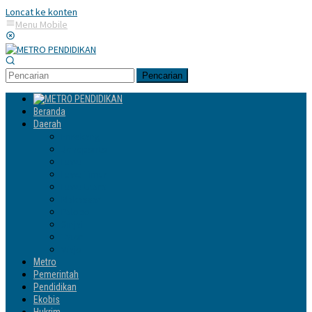
Loncat ke konten
Menu Mobile
Pencarian
Beranda
Daerah
Enrekang
Jeneponto
Luwu
Luwu Timur
Luwu Utara
Makassar
Palopo
Sinjai
Tator
Wajo
Metro
Pemerintah
Pendidikan
Ekobis