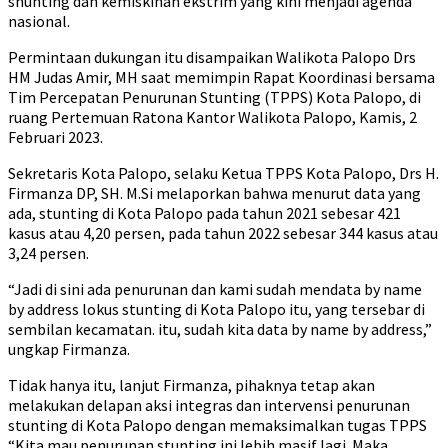
shunting dan kemiskinan ekstrim yang kini menjadi agenda
nasional.
Permintaan dukungan itu disampaikan Walikota Palopo Drs
HM Judas Amir, MH saat memimpin Rapat Koordinasi bersama
Tim Percepatan Penurunan Stunting (TPPS) Kota Palopo, di
ruang Pertemuan Ratona Kantor Walikota Palopo, Kamis, 2
Februari 2023.
Sekretaris Kota Palopo, selaku Ketua TPPS Kota Palopo, Drs H.
Firmanza DP, SH. M.Si melaporkan bahwa menurut data yang
ada, stunting di Kota Palopo pada tahun 2021 sebesar 421
kasus atau 4,20 persen, pada tahun 2022 sebesar 344 kasus atau
3,24 persen.
“Jadi di sini ada penurunan dan kami sudah mendata by name
by address lokus stunting di Kota Palopo itu, yang tersebar di
sembilan kecamatan. itu, sudah kita data by name by address,”
ungkap Firmanza.
Tidak hanya itu, lanjut Firmanza, pihaknya tetap akan
melakukan delapan aksi integras dan intervensi penurunan
stunting di Kota Palopo dengan memaksimalkan tugas TPPS
“Kita mau penurunan stunting ini lebih masif lagi. Maka,