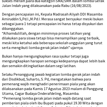
sukses meraih juara dua kategori SMA/SMK dalam lomba Gerak
Jalan Indah yang dilaksanakan pada Rabu (16/08/2023).
Dengan pencapaian ini, Kepala Madrasah Aliyah DDI Masamba
Amiruddin S,Pd.I.,M.Pd.I. Merasa sangat bersyukur meski bukan
sebagai juara 1 tetapi pencapaian ini harus tetap disyukuri dan
dibanggakan.
“Alhamdulillah, dengan minimnya proses latihan yang
dilakukan para siswa tetapi bisa menampilkan yang terbaik,
meski kita ketahui ada beberapa sekolah unggulan yang turut
serta mengikuti lomba gerak jalan indah” ujarnya.
Bukan hanya mengungkapkan rasa syukur tetapi juga
mengungkapkan harapan semoga kedepannya dapat lebih baik
dan semakin ditingkatkan dalam segi latihan.
Selaku Penanggung jawab kegiatan lomba gerak jalan indah
dari Disdikbud, Suharto, S. Pd, mengatakan bahwa para
pemenang wajib menghadiri penerimaan piala yang akan
dilaksanakan pada Kamis 17 Agustus 2023 malam di Panggung
Utama, Cagar Budaya Onderafdeling, Masamba.
“Pemenang lomba gerak jalan indah wajib datang saat
pemberian piala oleh ibu Bupati pada pukul 19.30 Wita dengan