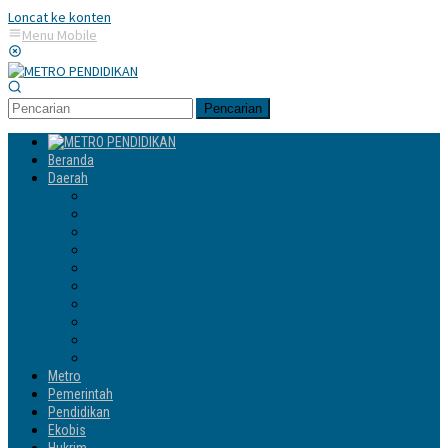
Loncat ke konten
Menu Mobile
Pencarian
Beranda
Daerah
Enrekang
Jeneponto
Luwu
Luwu Timur
Luwu Utara
Makassar
Palopo
Sinjai
Tator
Wajo
Metro
Pemerintah
Pendidikan
Ekobis