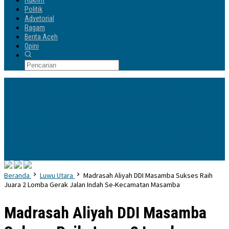
Hukrim
Politik
Advetorial
Ragam
Berita Aceh
Opini
Info Terbaru
Pengurus IKA Planologi 45 Bosowa Makassar Dilantik, Ilham Yahya Siap
Emban Amanah & Merawat Rumah Bersama Alumni PWK
Hari Kedua
Benchmarking, Yayasan Andi Manenne Cendekia Kunjungi ITNY
Yogyakarta
Yayasan Andi Manenne Cendekia Gandeng UNH Tegal,
Percepat Pendirian POLTEKIS di Luwu Utara
Dikukuhkan Oleh Ketua
Harian DPP Sufmi Dasco, Bupati H Andi Rosman Resmi Jabat Ketua DPC
Gerindra Kab Wajo
Kapolres Wajo Terima Armada Motor Sampah Roda
Tiga untuk Mendukung Gerakan PISOTA’
Beranda
Luwu Utara
Madrasah Aliyah DDI Masamba Sukses Raih
Juara 2 Lomba Gerak Jalan Indah Se-Kecamatan Masamba
Madrasah Aliyah DDI Masamba