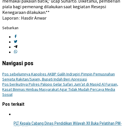
memakai pakaian batik,” ucap Suharto. Diketahui, pemberian
piala bagi pemenang dilakukan saat kegiatan Resepsi
Kenegaraan dilakukan.**
Laporan : Hasdir Anwar
Sebarkan
Navigasi pos
Pos sebelumnya
Kapolres AKBP Galih Indragiri Pimpin Pemusnahan
Senjata Rakitan/Sajam, Bupati Indah Beri Apresiasi
Pos berikutnya
Polres Palopo Gelar Safari Jum’at di Masjid Al Furqan,
Kasat Binmas Himbau Masyarakat Agar Tidak Mudah Percaya Media
Sosial
Pos terkait
PLT Kepala Cabang Dinas Pendidikan Wilayah XII Buka Pelatihan PM-