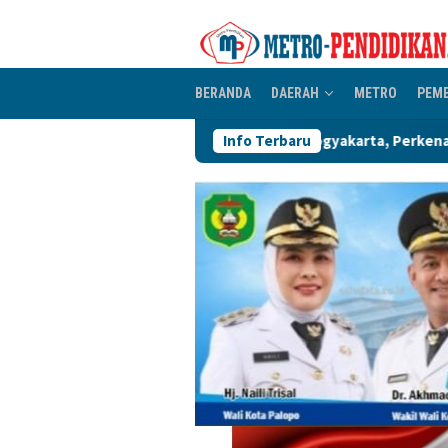
Loncat
ke
konten
BERANDA
DAERAH
METRO
PEM
siswa Luwu Raya di Yogyakarta, Perkenalkan Rencana POLTEKIS
Info Terbaru