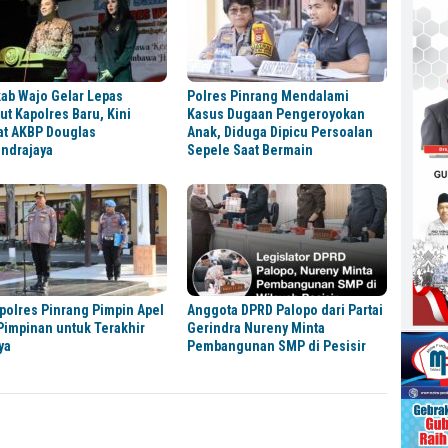
ab Wajo Gelar Lepas
Polres Pinrang Mendalami
t Kapolres Baru, Kini
Kasus Dugaan Pengeroyokan
at AKBP Douglas
Anak, Diduga Dipicu Persoalan
ndrajaya
Sepele Saat Bermain
olres Pinrang Pimpin Apel
Anggota DPRD Palopo dari Partai
Pimpinan untuk Terakhir
Gerindra Nureny Minta
ya
Pembangunan SMP di Pesisir