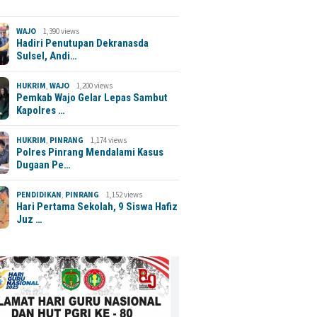
WAJO
1,390 views
Hadiri Penutupan Dekranasda
Sulsel, Andi…
HUKRIM
,
WAJO
1,200 views
Pemkab Wajo Gelar Lepas Sambut
Kapolres …
HUKRIM
,
PINRANG
1,174 views
Polres Pinrang Mendalami Kasus
Dugaan Pe…
PENDIDIKAN
,
PINRANG
1,152 views
Hari Pertama Sekolah, 9 Siswa Hafiz
Juz …