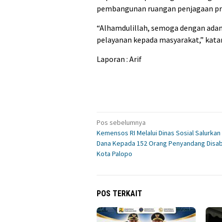
pembangunan ruangan penjagaan pres
“Alhamdulillah, semoga dengan adan
pelayanan kepada masyarakat,” katan
Laporan : Arif
Navigasi
Pos sebelumnya
Kemensos RI Melalui Dinas Sosial Salurkan
pos
Dana Kepada 152 Orang Penyandang Disabil
Kota Palopo
POS TERKAIT