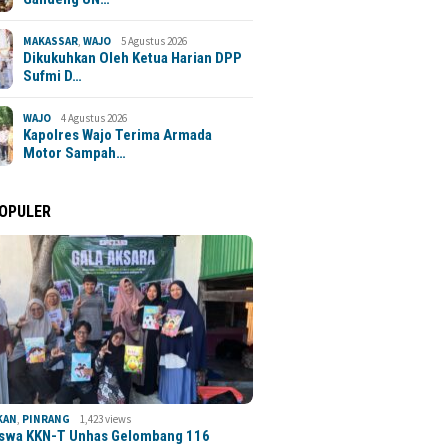
MAKASSAR
,
WAJO
5 Agustus 2026
Dikukuhkan Oleh Ketua Harian DPP
Sufmi D…
WAJO
4 Agustus 2026
Kapolres Wajo Terima Armada
Motor Sampah…
POPULER
KAN
,
PINRANG
1,423 views
swa KKN-T Unhas Gelombang 116