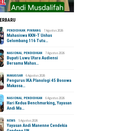
TERBARU
PENDIDIKAN
,
PINRANG
7 Agustus 2026
Mahasiswa KKN-T Unhas
Gelombang 116 Tutu…
NASIONAL
,
PENDIDIKAN
7 Agustus 2026
Bupati Luwu Utara Audiensi
Bersama Mahas…
MAKASSAR
6 Agustus 2026
Pengurus IKA Planologi 45 Bosowa
Makassa…
NASIONAL
,
PENDIDIKAN
6 Agustus 2026
Hari Kedua Benchmarking, Yayasan
Andi Ma…
NEWS
5 Agustus 2026
Yayasan Andi Manenne Cendekia
Gandeng UN…