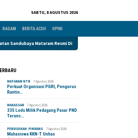
SABTU, 8 AGUSTUS 2026
RAGAM
BERITA ACEH
OPINI
ubaya Mataram Resmi Dilantik
335 Lods Milik Pedagang P
TERBARU
MATARAM NTB
7 Agustus 2026
Perkuat Organisasi PGRI, Pengurus
Rantin…
MAKASSAR
7 Agustus 2026
335 Lods Milik Pedagang Pasar PND
Teranc…
PENDIDIKAN
,
PINRANG
7 Agustus 2026
Mahasiswa KKN-T Unhas