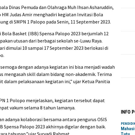
epala Dinas Pemuda dan Olahraga Muh Ihsan Asharuddin,
o HM Judas Amir menghadiri kegiatan Invitasi Bola
ung di SMPN 1 Palopo pada Senin, 11 September 2023.
asi Bola Basket (IBB) Spensa Palopo 2023 berjumlah 12
upakan utusan dari berbagai sekolah se-Luwu Raya.
ari dimulai 10 sampai 17 September 2023 berlokasi di
o.
 semoga dengan adanya kegiatan ini bisa menjadi wadah
us mengasah skill dalam bidang non-akademik. Terima
t dalam pelaksanaan kegiatan ini,” ujar Ketua Panitia
PN 1 Polopo menjelaskan, kegiatan tersebut dapat
empat vakum selama 8 tahun lamanya.
INFO 
gan adanya kolaborasi bersama antara pengurus OSIS
PENDIDI
B Spensa Palopo 2023 akhirnya digelar dengan baik.
Mahasi
cara tahunan,”ujar Suryadi Rahmat.
Tutu…