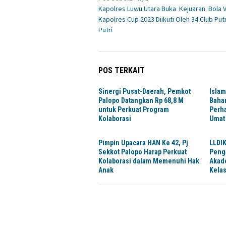
Navigasi
Kapolres Luwu Utara Buka Kejuaran Bola V
pos
Kapolres Cup 2023 Diikuti Oleh 34 Club Put
Putri
POS TERKAIT
Sinergi Pusat-Daerah, Pemkot
Islam
Palopo Datangkan Rp 68,8 M
Baha
untuk Perkuat Program
Perh
Kolaborasi
Umat
Pimpin Upacara HAN Ke 42, Pj
LLDIK
Sekkot Palopo Harap Perkuat
Peng
Kolaborasi dalam Memenuhi Hak
Akad
Anak
Kela