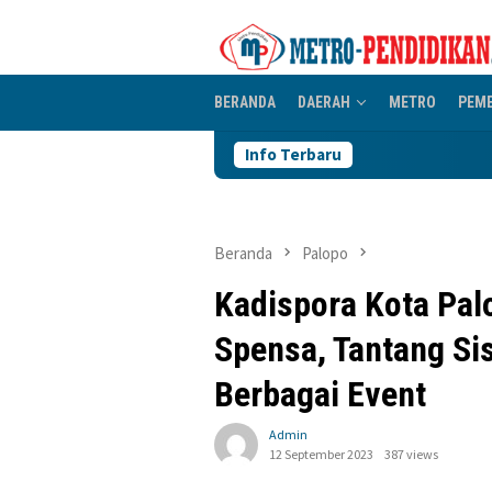
Loncat
ke
konten
BERANDA
DAERAH
METRO
PEM
Info Terbaru
Beranda
Palopo
Kadispora Kota Palo
Spensa, Tantang Si
Berbagai Event
Admin
12 September 2023
387 views