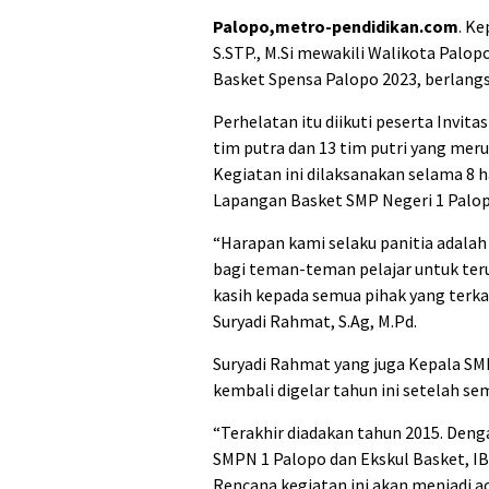
Palopo,metro-pendidikan.com
. K
S.STP., M.Si mewakili Walikota Palop
Basket Spensa Palopo 2023, berlangs
Perhelatan itu diikuti peserta Invit
tim putra dan 13 tim putri yang mer
Kegiatan ini dilaksanakan selama 8 h
Lapangan Basket SMP Negeri 1 Palop
“Harapan kami selaku panitia adalah
bagi teman-teman pelajar untuk ter
kasih kepada semua pihak yang terkai
Suryadi Rahmat, S.Ag, M.Pd.
Suryadi Rahmat yang juga Kepala SM
kembali digelar tahun ini setelah s
“Terakhir diadakan tahun 2015. Den
SMPN 1 Palopo dan Ekskul Basket, IB
Rencana kegiatan ini akan menjadi a