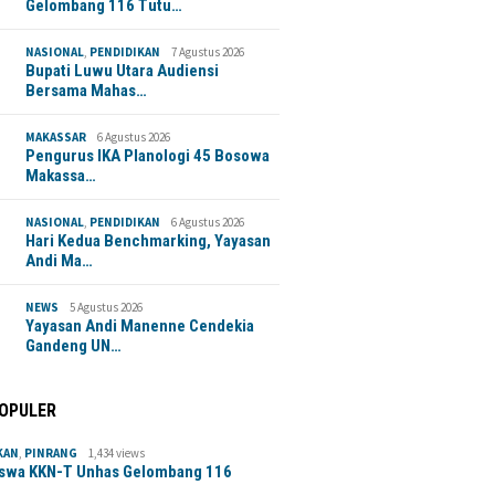
Gelombang 116 Tutu…
NASIONAL
,
PENDIDIKAN
7 Agustus 2026
Bupati Luwu Utara Audiensi
Bersama Mahas…
MAKASSAR
6 Agustus 2026
Pengurus IKA Planologi 45 Bosowa
Makassa…
NASIONAL
,
PENDIDIKAN
6 Agustus 2026
Hari Kedua Benchmarking, Yayasan
Andi Ma…
NEWS
5 Agustus 2026
Yayasan Andi Manenne Cendekia
Gandeng UN…
POPULER
KAN
,
PINRANG
1,434 views
swa KKN-T Unhas Gelombang 116