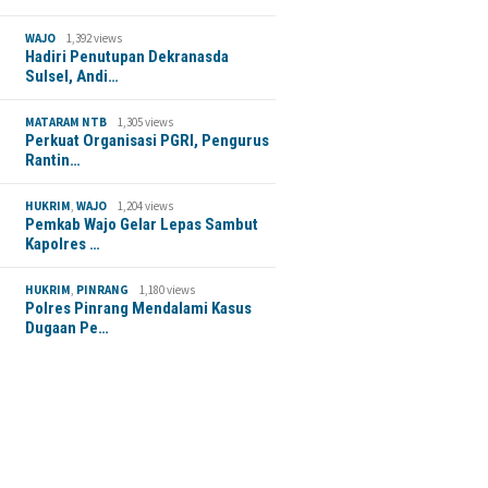
WAJO
1,392 views
Hadiri Penutupan Dekranasda
Sulsel, Andi…
MATARAM NTB
1,305 views
Perkuat Organisasi PGRI, Pengurus
Rantin…
HUKRIM
,
WAJO
1,204 views
Pemkab Wajo Gelar Lepas Sambut
Kapolres …
HUKRIM
,
PINRANG
1,180 views
Polres Pinrang Mendalami Kasus
Dugaan Pe…