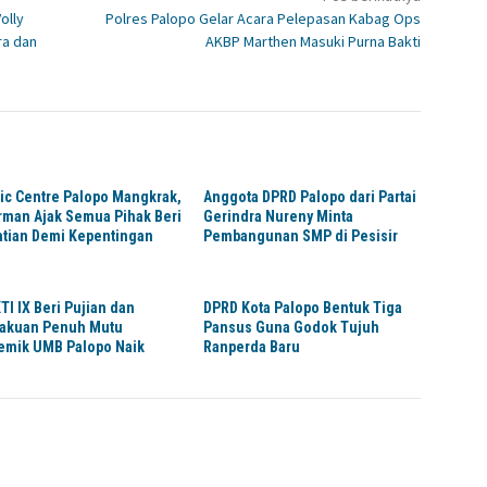
olly
Polres Palopo Gelar Acara Pelepasan Kabag Ops
ra dan
AKBP Marthen Masuki Purna Bakti
ic Centre Palopo Mangkrak,
Anggota DPRD Palopo dari Partai
rman Ajak Semua Pihak Beri
Gerindra Nureny Minta
atian Demi Kepentingan
Pembangunan SMP di Pesisir
TI IX Beri Pujian dan
DPRD Kota Palopo Bentuk Tiga
akuan Penuh Mutu
Pansus Guna Godok Tujuh
emik UMB Palopo Naik
Ranperda Baru
s