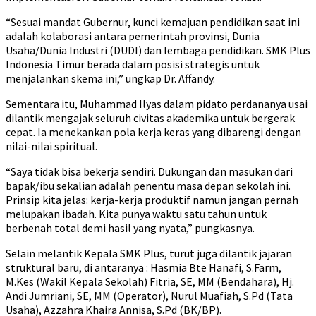
“Sesuai mandat Gubernur, kunci kemajuan pendidikan saat ini
adalah kolaborasi antara pemerintah provinsi, Dunia
Usaha/Dunia Industri (DUDI) dan lembaga pendidikan. SMK Plus
Indonesia Timur berada dalam posisi strategis untuk
menjalankan skema ini,” ungkap Dr. Affandy.
Sementara itu, Muhammad Ilyas dalam pidato perdananya usai
dilantik mengajak seluruh civitas akademika untuk bergerak
cepat. Ia menekankan pola kerja keras yang dibarengi dengan
nilai-nilai spiritual.
“Saya tidak bisa bekerja sendiri. Dukungan dan masukan dari
bapak/ibu sekalian adalah penentu masa depan sekolah ini.
Prinsip kita jelas: kerja-kerja produktif namun jangan pernah
melupakan ibadah. Kita punya waktu satu tahun untuk
berbenah total demi hasil yang nyata,” pungkasnya.
Selain melantik Kepala SMK Plus, turut juga dilantik jajaran
struktural baru, di antaranya : Hasmia Bte Hanafi, S.Farm,
M.Kes (Wakil Kepala Sekolah) Fitria, SE, MM (Bendahara), Hj.
Andi Jumriani, SE, MM (Operator), Nurul Muafiah, S.Pd (Tata
Usaha), Azzahra Khaira Annisa, S.Pd (BK/BP).