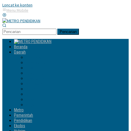
Loncat ke konten
Menu Mobile
Pencarian
Beranda
Daerah
Enrekang
Jeneponto
Luwu
Luwu Timur
Luwu Utara
Makassar
Palopo
Sinjai
Tator
Wajo
Metro
Pemerintah
Pendidikan
Ekobis