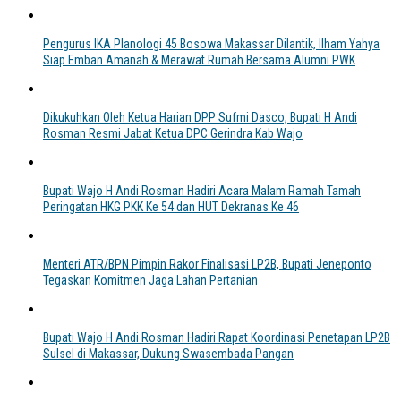
Pengurus IKA Planologi 45 Bosowa Makassar Dilantik, Ilham Yahya
Siap Emban Amanah & Merawat Rumah Bersama Alumni PWK
Dikukuhkan Oleh Ketua Harian DPP Sufmi Dasco, Bupati H Andi
Rosman Resmi Jabat Ketua DPC Gerindra Kab Wajo
Bupati Wajo H Andi Rosman Hadiri Acara Malam Ramah Tamah
Peringatan HKG PKK Ke 54 dan HUT Dekranas Ke 46
Menteri ATR/BPN Pimpin Rakor Finalisasi LP2B, Bupati Jeneponto
Tegaskan Komitmen Jaga Lahan Pertanian
Bupati Wajo H Andi Rosman Hadiri Rapat Koordinasi Penetapan LP2B
Sulsel di Makassar, Dukung Swasembada Pangan