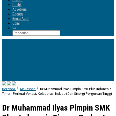
Hukrim
Politik
Advetorial
Ragam
Berita Aceh
Opini
Info Terbaru
Pengurus IKA Planologi 45 Bosowa Makassar Dilantik, Ilham Yahya Siap
Emban Amanah & Merawat Rumah Bersama Alumni PWK
Hari Kedua
Benchmarking, Yayasan Andi Manenne Cendekia Kunjungi ITNY
Yogyakarta
Yayasan Andi Manenne Cendekia Gandeng UNH Tegal,
Percepat Pendirian POLTEKIS di Luwu Utara
Dikukuhkan Oleh Ketua
Harian DPP Sufmi Dasco, Bupati H Andi Rosman Resmi Jabat Ketua DPC
Gerindra Kab Wajo
Kapolres Wajo Terima Armada Motor Sampah Roda
Tiga untuk Mendukung Gerakan PISOTA’
Beranda
Makassar
Dr Muhammad Ilyas Pimpin SMK Plus Indonesia
Timur : Perkuat Vokasi, Kolaborasi Industri Dan Sinergi Perguruan Tinggi
Dr Muhammad Ilyas Pimpin SMK