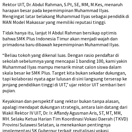
Rektor UIT, Dr. Abdul Rahman, S.Pt, SE, MM, M.Kes, menaruh
harapan besar pada kepemimpinan Muhammad Ilyas.
Mengingat latar belakang Muhammad Ilyas sebagai pendidik di
MAN Model Makassar yang memiliki reputasi tinggi.
Tidak hanya itu, lanjut H Abdul Rahman bersikap optimis
bahwa SMK Plus Indonesia Timur akan menjadi wajah dan
primadona baru dibawah kepemimpinan Muhammad Ilyas.
“Beliau tokoh yang dikenal luas. Dengan rasio pendaftar di
sekolah sebelumnya yang mencapai 1 banding 100, kami yakin
Muhammad Ilyas mampu menarik minat calon siswa dalam
skala besar ke SMK Plus. Target kita bukan sekadar dukungan,
tapi kolaborasi nyata agar lulusan di sini langsung terserap ke
jenjang pendidikan tinggi di UIT,” ujar rektor UIT sembari beri
pujian.
Keyakinan dan perspektif sang rektor bukan tanpa alasan,
apalagi mendapat dukungan strategis, antara lain datang dari
Wakil Rektor IV UIT, Dr. Ir. Affandy Agusman Aris, ST, MT, MM,
MH. Selaku Ketua Harian Tim Koordinasi Vokasi Daerah (TKVD)
Provinsi Sulawesi Selatan, ia menekankan pentingnya
implementasi SK Gubernur terkait revitalisasi vokasi.