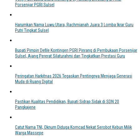
Porsenijar PGRI Sulsel
Harumkan Nama Luwu Utara, Rachmianah Juara 3 Lomba Ikrar Guru
Putri Tingkat Sulsel
Bupati Pimpin Defile Kontingen PGRI Pinrang di Pembukaan Porsenijar
Sulsel, Ajang Pererat Silaturahmi dan Tingkatkan Prestasi Guru
Peringatan Harkitnas 2026 Tegaskan Pentingnya Menjaga Generasi
Muda di Ruang Digital
Pastikan Kualitas Pendidikan, Bupati Sidrap Sidak di SDN 20
Pangkajene
Catut Nama TNI, Oknum Diduga Komcad Nekat Serobot Kebun Milik
Warga Massepe