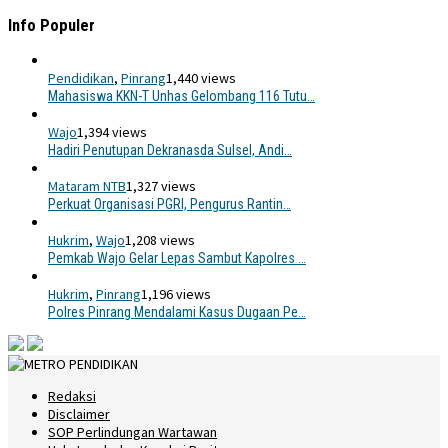
Info Populer
Pendidikan
,
Pinrang
1,440 views
Mahasiswa KKN-T Unhas Gelombang 116 Tutu…
Wajo
1,394 views
Hadiri Penutupan Dekranasda Sulsel, Andi…
Mataram NTB
1,327 views
Perkuat Organisasi PGRI, Pengurus Rantin…
Hukrim
,
Wajo
1,208 views
Pemkab Wajo Gelar Lepas Sambut Kapolres …
Hukrim
,
Pinrang
1,196 views
Polres Pinrang Mendalami Kasus Dugaan Pe…
Redaksi
Disclaimer
SOP Perlindungan Wartawan