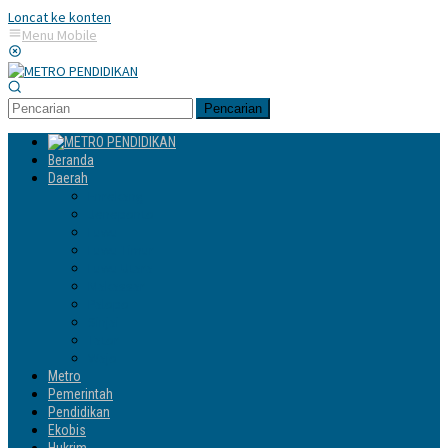
Loncat ke konten
Menu Mobile
Pencarian
Beranda
Daerah
Enrekang
Jeneponto
Luwu
Luwu Timur
Luwu Utara
Makassar
Palopo
Sinjai
Tator
Wajo
Metro
Pemerintah
Pendidikan
Ekobis