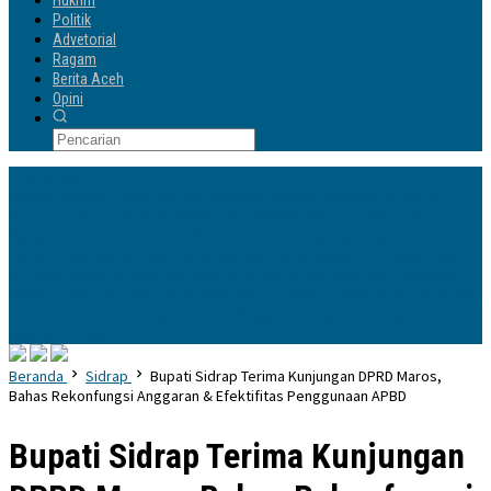
Hukrim
Politik
Advetorial
Ragam
Berita Aceh
Opini
Info Terbaru
Perkuat Sinergi, Pimpinan dan Anggota DPRD Wajo Sambut Hangat
Kunjungan Silaturahmi Kapolres Baru
Mokole Baebunta Kirim Ucapan
Spesial Buat Kadis Kominfo-SP Lutra Sukses Promosi Program Doktor
Perkuat Organisasi PGRI, Pengurus Ranting Se-Kecamatan Sandubaya
Mataram Resmi Dilantik
335 Lods Milik Pedagang Pasar PND Terancam
Disegel, Perumda Pasar Makassar Dinilai Paksakan Kehendak
Mahasiswa
KKN-T Unhas Gelombang 116 Tutup Program dengan Gala Aksara di
Kelurahan Jaya
Beranda
Sidrap
Bupati Sidrap Terima Kunjungan DPRD Maros,
Bahas Rekonfungsi Anggaran & Efektifitas Penggunaan APBD
Bupati Sidrap Terima Kunjungan