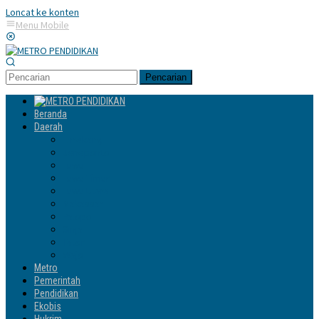
Loncat ke konten
Menu Mobile
Pencarian
Beranda
Daerah
Enrekang
Jeneponto
Luwu
Luwu Timur
Luwu Utara
Makassar
Palopo
Sinjai
Tator
Wajo
Metro
Pemerintah
Pendidikan
Ekobis