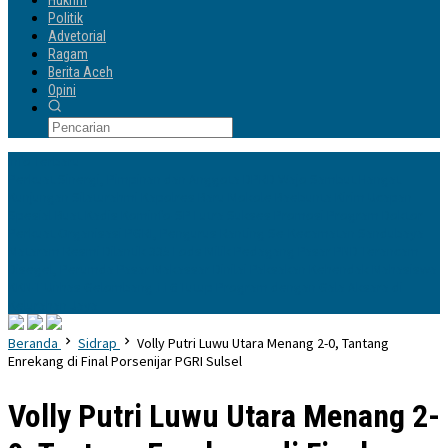
Hukrim
Politik
Advetorial
Ragam
Berita Aceh
Opini
Info Terbaru
Perkuat Sinergi, Pimpinan dan Anggota DPRD Wajo Sambut Hangat
Kunjungan Silaturahmi Kapolres Baru
Mokole Baebunta Kirim Ucapan
Spesial Buat Kadis Kominfo-SP Lutra Sukses Promosi Program Doktor
Perkuat Organisasi PGRI, Pengurus Ranting Se-Kecamatan Sandubaya
Mataram Resmi Dilantik
335 Lods Milik Pedagang Pasar PND Terancam
Disegel, Perumda Pasar Makassar Dinilai Paksakan Kehendak
Mahasiswa
KKN-T Unhas Gelombang 116 Tutup Program dengan Gala Aksara di
Kelurahan Jaya
Beranda
Sidrap
Volly Putri Luwu Utara Menang 2-0, Tantang
Enrekang di Final Porsenijar PGRI Sulsel
Volly Putri Luwu Utara Menang 2-