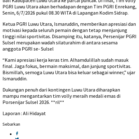
ball Kabupaten Luwu Utara ke partai puncak. Di final, Tim Volly
PGRI Luwu Utara akan berhadapan dengan Tim PGRI Enrekang,
Senin, 6/7/2026 pukul 08.30 WITA di Lapangan Kodim Sidrap.
Ketua PGRI Luwu Utara, Ismaruddin, memberikan apresiasi dan
motivasi kepada seluruh pemain dengan tetap menjunjung
tinggi nilai sportivitas. Disamping itu, katanya, Persenijar PGRI
Sulsel merupakan wadah silaturahim di antara sesama
anggota PGRI se- Sulsel
“Kami apresiasi kerja keras tim. Alhamdulillah sudah masuk
final. Jaga fokus, bermain maksimal, dan junjung sportivitas.
Bismillah, semoga Luwu Utara bisa keluar sebagai winner,” ujar
Ismaruddin.
Dukungan penuh dari kontingen Luwu Utara diharapkan
mampu mengantarkan tim volly meraih medali emas di
Porsenijar Sulsel 2026. **ril**
Laporan : Ali Hidayat
Sebarkan