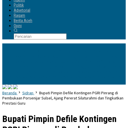
Hukrim
Politik
Advetorial
Ragam
Berita Aceh
Opini
Info Terbaru
Meriahkan HUT RI ke-81, Pemkab Pinrang Resmi Buka Porseni
Kompetisi
Basket 3X3 Berakhir Sukses, Bupati Pinrang Harap Jadi Agenda Tahunan
Implementasi Ekoteologi: KUA Maros Baru Gelar GEBERMAS di Masjid
Nurul Hidayah
Perkuat Sinergi, Pimpinan dan Anggota DPRD Wajo Sambut
Hangat Kunjungan Silaturahmi Kapolres Baru
Mokole Baebunta Kirim
Ucapan Spesial Buat Kadis Kominfo-SP Lutra Sukses Promosi Program
Doktor
Beranda
Sidrap
Bupati Pimpin Defile Kontingen PGRI Pinrang di
Pembukaan Porsenijar Sulsel, Ajang Pererat Silaturahmi dan Tingkatkan
Prestasi Guru
Bupati Pimpin Defile Kontingen