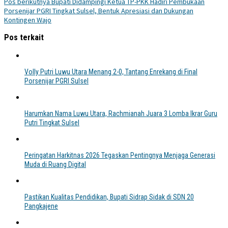
Pos berikutnya
Bupati Didampingi Ketua TP-PKK Hadiri Pembukaan
Porsenijar PGRI Tingkat Sulsel, Bentuk Apresiasi dan Dukungan
Kontingen Wajo
Pos terkait
Volly Putri Luwu Utara Menang 2-0, Tantang Enrekang di Final
Porsenijar PGRI Sulsel
Harumkan Nama Luwu Utara, Rachmianah Juara 3 Lomba Ikrar Guru
Putri Tingkat Sulsel
Peringatan Harkitnas 2026 Tegaskan Pentingnya Menjaga Generasi
Muda di Ruang Digital
Pastikan Kualitas Pendidikan, Bupati Sidrap Sidak di SDN 20
Pangkajene