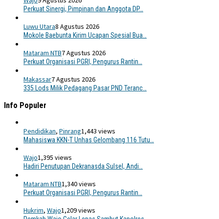
Wajo
9 Agustus 2026
Perkuat Sinergi, Pimpinan dan Anggota DP…
Luwu Utara
8 Agustus 2026
Mokole Baebunta Kirim Ucapan Spesial Bua…
Mataram NTB
7 Agustus 2026
Perkuat Organisasi PGRI, Pengurus Rantin…
Makassar
7 Agustus 2026
335 Lods Milik Pedagang Pasar PND Teranc…
Info Populer
Pendidikan
,
Pinrang
1,443 views
Mahasiswa KKN-T Unhas Gelombang 116 Tutu…
Wajo
1,395 views
Hadiri Penutupan Dekranasda Sulsel, Andi…
Mataram NTB
1,340 views
Perkuat Organisasi PGRI, Pengurus Rantin…
Hukrim
,
Wajo
1,209 views