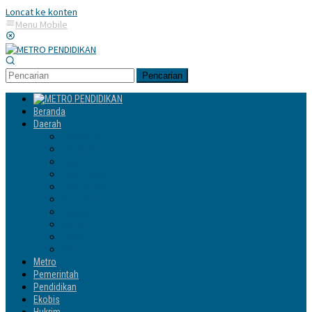
Loncat ke konten
Menu Mobile
Pencarian
Beranda
Daerah
Enrekang
Jeneponto
Luwu
Luwu Timur
Luwu Utara
Makassar
Palopo
Sinjai
Tator
Wajo
Metro
Pemerintah
Pendidikan
Ekobis