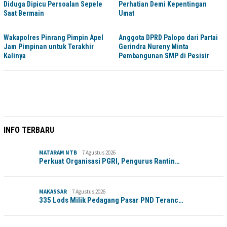
Diduga Dipicu Persoalan Sepele
Perhatian Demi Kepentingan
Saat Bermain
Umat
Wakapolres Pinrang Pimpin Apel
Anggota DPRD Palopo dari Partai
Jam Pimpinan untuk Terakhir
Gerindra Nureny Minta
Kalinya
Pembangunan SMP di Pesisir
INFO TERBARU
MATARAM NTB
7 Agustus 2026
Perkuat Organisasi PGRI, Pengurus Rantin…
MAKASSAR
7 Agustus 2026
335 Lods Milik Pedagang Pasar PND Teranc…