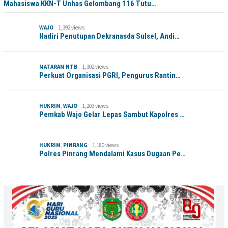
Mahasiswa KKN-T Unhas Gelombang 116 Tutu…
WAJO
1,392 views
Hadiri Penutupan Dekranasda Sulsel, Andi…
MATARAM NTB
1,302 views
Perkuat Organisasi PGRI, Pengurus Rantin…
HUKRIM
,
WAJO
1,203 views
Pemkab Wajo Gelar Lepas Sambut Kapolres …
HUKRIM
,
PINRANG
1,180 views
Polres Pinrang Mendalami Kasus Dugaan Pe…