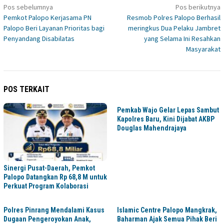
Navigasi
Pos sebelumnya
Pos berikutnya
Pemkot Palopo Kerjasama PN
Resmob Polres Palopo Berhasil
pos
Palopo Beri Layanan Prioritas bagi
meringkus Dua Pelaku Jambret
Penyandang Disabilatas
yang Selama Ini Resahkan
Masyarakat
POS TERKAIT
Pemkab Wajo Gelar Lepas Sambut
Kapolres Baru, Kini Dijabat AKBP
Douglas Mahendrajaya
Sinergi Pusat-Daerah, Pemkot
Palopo Datangkan Rp 68,8 M untuk
Perkuat Program Kolaborasi
Polres Pinrang Mendalami Kasus
Islamic Centre Palopo Mangkrak,
Dugaan Pengeroyokan Anak,
Baharman Ajak Semua Pihak Beri