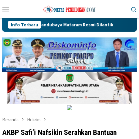
Loncat
Menu
ke
Mobile
konten
matan Sandubaya Mataram Resmi Dilantik
Info Terbaru
335 Lods Milik 
Beranda
Hukrim
AKBP Safi’i Nafsikin Serahkan Bantuan