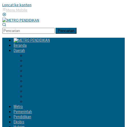
Loncat ke konten
Menu Mobile
Pencarian
Beranda
Daerah
Enrekang
Jeneponto
Luwu
Luwu Timur
Luwu Utara
Makassar
Palopo
Sinjai
Tator
Wajo
Metro
Pemerintah
Pendidikan
Ekobis