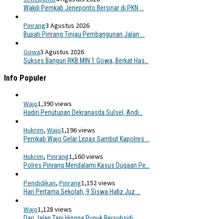
Wakili Pemkab Jeneponto Bersinar di PKN …
Pinrang
3 Agustus 2026
Bupati Pinrang Tinjau Pembangunan Jalan …
Gowa
3 Agustus 2026
Sukses Bangun RKB MIN 1 Gowa, Berkat Has…
Info Populer
Wajo
1,390 views
Hadiri Penutupan Dekranasda Sulsel, Andi…
Hukrim
,
Wajo
1,196 views
Pemkab Wajo Gelar Lepas Sambut Kapolres …
Hukrim
,
Pinrang
1,160 views
Polres Pinrang Mendalami Kasus Dugaan Pe…
Pendidikan
,
Pinrang
1,152 views
Hari Pertama Sekolah, 9 Siswa Hafiz Juz …
Wajo
1,128 views
Dari Jalan Tani Hingga Pupuk Bersubsidi,…