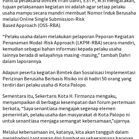
Panitia pelaksana bimtek Irfan Dahri, S.STP., M.Si mengatakan,
tujuan pelaksanaan kegiatan ini adalah agar setiap pelaku
usaha mampu secara mandiri membuat Nomor Induk Berusaha
melalui Online Single Submission-Risk
Based Approach (OSS-RBA).
“Pelaku usaha dalam melakukan pelaporan Peporan Kegiatan
Penanaman Modal-Risk Approach (LKPM-RBA) secara mandiri,
kemudian sebagai bahan informasi kepada pelaku usaha
lainnya berada di wilayahnya masing-masing,” tambah Dahri
dalam laporannya.
Adapun peserta kegiatan Bimtek dan Sosialisasi Implementasi
Perizinan Berusaha Berbasis Risiko ini di hadiri 50 orang yang
terdiri dari pelaku usaha di Kota Palopo.
Sementara itu, Sekertaris Kota H. Firmanza mengaku,
menyampaikan di berbagai kesempatan dan forum pertemuan
berkata, “Saya senantiasa mengajak segenap elemen
pemerintah, pelaku usaha dan masyarakat di Kota Palopo ni
untuk senantiasa menjaga semangat kebersamaan,”ujarnya.
Melalui kebersamaan ini, katanya, kita akan tangguh dalam
menghadapi tantangan dan hambatan sebagaimana harapan