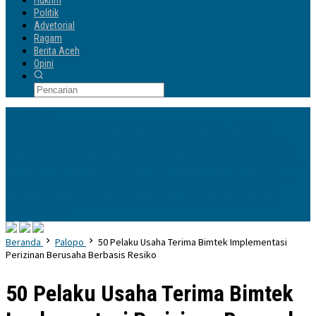
Hukrim
Politik
Advetorial
Ragam
Berita Aceh
Opini
Info Terbaru
Yayasan Andi Manenne Cendekia Gandeng UNH Tegal, Percepat
Pendirian POLTEKIS di Luwu Utara
Dikukuhkan Oleh Ketua Harian DPP
Sufmi Dasco, Bupati H Andi Rosman Resmi Jabat Ketua DPC Gerindra
Kab Wajo
Kapolres Wajo Terima Armada Motor Sampah Roda Tiga untuk
Mendukung Gerakan PISOTA’
Hadapi Musim Kemarau, Bupati Pinrang
Tinjau Irigasi Perpompaan Jaga Produksi Pertanian
Wakili Pemkab
Jeneponto Bersinar di PKN Tingkat II, Dr. St. Meriam Raih Predikat
Peserta Terbaik
Beranda
Palopo
50 Pelaku Usaha Terima Bimtek Implementasi
Perizinan Berusaha Berbasis Resiko
50 Pelaku Usaha Terima Bimtek