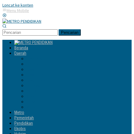
Loncat ke konten
Menu Mobile
Pencarian
Beranda
Daerah
Enrekang
Jeneponto
Luwu
Luwu Timur
Luwu Utara
Makassar
Palopo
Sinjai
Tator
Wajo
Metro
Pemerintah
Pendidikan
Ekobis