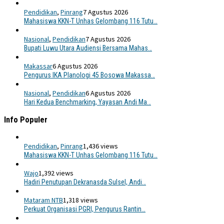
Pendidikan
,
Pinrang
7 Agustus 2026
Mahasiswa KKN-T Unhas Gelombang 116 Tutu…
Nasional
,
Pendidikan
7 Agustus 2026
Bupati Luwu Utara Audiensi Bersama Mahas…
Makassar
6 Agustus 2026
Pengurus IKA Planologi 45 Bosowa Makassa…
Nasional
,
Pendidikan
6 Agustus 2026
Hari Kedua Benchmarking, Yayasan Andi Ma…
Info Populer
Pendidikan
,
Pinrang
1,436 views
Mahasiswa KKN-T Unhas Gelombang 116 Tutu…
Wajo
1,392 views
Hadiri Penutupan Dekranasda Sulsel, Andi…
Mataram NTB
1,318 views
Perkuat Organisasi PGRI, Pengurus Rantin…