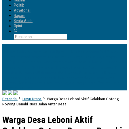
Hukrim
Politik
Advetorial
Ragam
Berita Aceh
Opini
Info Terbaru
Mokole Baebunta Kirim Ucapan Spesial Buat Kadis Kominfo-SP Lutra
Sukses Promosi Program Doktor
Perkuat Organisasi PGRI, Pengurus
Ranting Se-Kecamatan Sandubaya Mataram Resmi Dilantik
335 Lods Milik
Pedagang Pasar PND Terancam Disegel, Perumda Pasar Makassar Dinilai
Paksakan Kehendak
Mahasiswa KKN-T Unhas Gelombang 116 Tutup
Program dengan Gala Aksara di Kelurahan Jaya
Bupati Luwu Utara
Audiensi Bersama Mahasiswa Luwu Raya di Yogyakarta, Perkenalkan
Rencana POLTEKIS
Beranda
Luwu Utara
Warga Desa Leboni Aktif Galakkan Gotong
Royong Benahi Ruas Jalan Antar Desa
Warga Desa Leboni Aktif