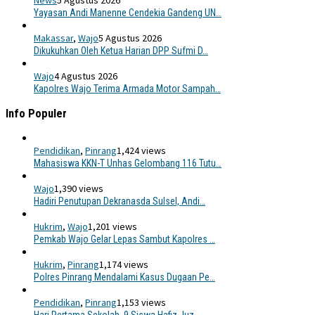
News
5 Agustus 2026
Yayasan Andi Manenne Cendekia Gandeng UN…
Makassar
,
Wajo
5 Agustus 2026
Dikukuhkan Oleh Ketua Harian DPP Sufmi D…
Wajo
4 Agustus 2026
Kapolres Wajo Terima Armada Motor Sampah…
Info Populer
Pendidikan
,
Pinrang
1,424 views
Mahasiswa KKN-T Unhas Gelombang 116 Tutu…
Wajo
1,390 views
Hadiri Penutupan Dekranasda Sulsel, Andi…
Hukrim
,
Wajo
1,201 views
Pemkab Wajo Gelar Lepas Sambut Kapolres …
Hukrim
,
Pinrang
1,174 views
Polres Pinrang Mendalami Kasus Dugaan Pe…
Pendidikan
,
Pinrang
1,153 views