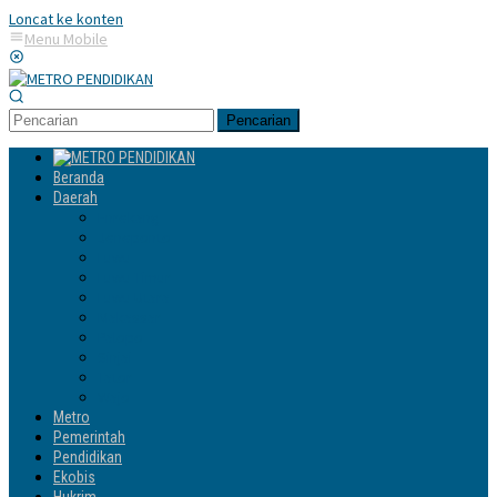
Loncat ke konten
Menu Mobile
Pencarian
Beranda
Daerah
Enrekang
Jeneponto
Luwu
Luwu Timur
Luwu Utara
Makassar
Palopo
Sinjai
Tator
Wajo
Metro
Pemerintah
Pendidikan
Ekobis