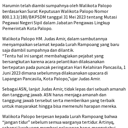
Harumin telah diambi sumpahnya oleh Walikota Palopo
berdasarkan Surat Keputusan Walikota Palopo Nomor
800.1.3.3/180/BKPSDM tanggal 31 Mei 2023 tentang Mutasi
Pegawai Negeri Sipil dalam Jabatan Pengawas Lingkup
Pemerintah Kota Palopo.
Walikota Palopo HM. Judas Amir, dalam sambutannya
menyampaikan selamat kepada Lurah Rampoang yang baru
saja diambil sumpahnya dan dilantik.
“Tentu hal ini sangat membahagiakan pejabat yang
bersangkutan karena acara pelantikan dilaksanakan
bertepatan pada puncak peringatan Hari Kelahiran Pancasila, 1
Juni 2023 dimana sebelumnya dilaksanakan upacara di
Lapangan Pancasila, Kota Palopo,”ujar Judas Amir.
Sebagai ASN, lanjut Judas Amir, tidak lepas dari sebuah amanah
dan tanggung jawab. ASN harus menjaga amanah dan
tanggung jawab tersebut serta memberikan yang terbaik
untuk masyarakat hingga bisa memenuhi harapan mereka.
Walikota Palopo berpesan kepada Lurah Rampoang bahwa
“jangan tidur” sebelum semua warganya tertidur. Artinyq,
sebagai lurah yang memberi pelayanan harus mengetahui