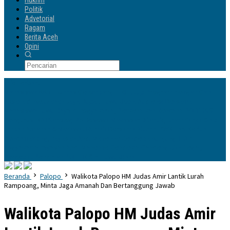
Hukrim
Politik
Advetorial
Ragam
Berita Aceh
Opini
Info Terbaru
Mahasiswa KKN-T Unhas Gelombang 116 Tutup Program dengan Gala
Aksara di Kelurahan Jaya
Bupati Luwu Utara Audiensi Bersama
Mahasiswa Luwu Raya di Yogyakarta, Perkenalkan Rencana POLTEKIS
Pengurus IKA Planologi 45 Bosowa Makassar Dilantik, Ilham Yahya Siap
Emban Amanah & Merawat Rumah Bersama Alumni PWK
Hari Kedua
Benchmarking, Yayasan Andi Manenne Cendekia Kunjungi ITNY
Yogyakarta
Yayasan Andi Manenne Cendekia Gandeng UNH Tegal,
Percepat Pendirian POLTEKIS di Luwu Utara
Beranda
Palopo
Walikota Palopo HM Judas Amir Lantik Lurah
Rampoang, Minta Jaga Amanah Dan Bertanggung Jawab
Walikota Palopo HM Judas Amir