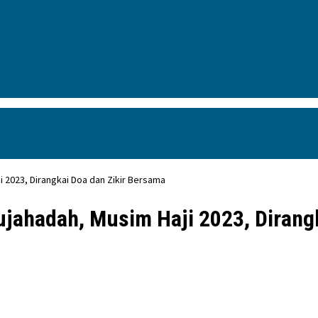
aram Resmi Dilantik
335 Lods Milik Pedagang Pasar PND Terancam Disegel,
ya
Bupati Luwu Utara Audiensi Bersama Mahasiswa Luwu Raya di Yogyakart
rsama Alumni PWK
i 2023, Dirangkai Doa dan Zikir Bersama
jahadah, Musim Haji 2023, Dirang