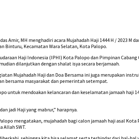
Judas Amir, MH menghadiri acara Mujahadah Haji 1444 H / 2023 M 
ahan Binturu, Kecamatan Wara Selatan, Kota Palopo.
rsaudaraan Haji Indonesia (IPHI) Kota Palopo dan Pimpinan Caba
mudian dilanjutkan dengan shalat isya secara berjamaah.
iatan Mujahadah Haji dan Doa Bersama ini juga merupakan instru
kukan bersama masyarakat dan pemerintah setempat.
alopo untuk mendoakan kelancaran dan keselamatan jamaah haji 144
an jadi Haji yang mabrur,” harapnya.
Palopo mengatakan, mujahadah bagi calon jamaah haji asal Kota Pa
a Allah SWT.
berkahi, sehingga kita bisa selamat serta terhindar dari hal-ha