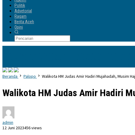
Hukrim
Politik
Advetorial
Ragam
Berita Aceh
Opini
Info Terbaru
Perkuat Organisasi PGRI, Pengurus Ranting Se-Kecamatan Sandubaya Mat
Unhas Gelombang 116 Tutup Program dengan Gala Aksara di Kelurahan Ja
Makassar Dilantik, Ilham Yahya Siap Emban Amanah & Merawat Rumah Be
Beranda
Palopo
Walikota HM Judas Amir Hadiri Mujahadah, Musim Haj
Walikota HM Judas Amir Hadiri Mu
admin
12 Juni 2023
456 views