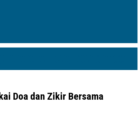
 Perumda Pasar Makassar Dinilai Paksakan Kehendak
Mahasiswa KKN-T
a, Perkenalkan Rencana POLTEKIS
Pengurus IKA Planologi 45 Bosowa
kai Doa dan Zikir Bersama