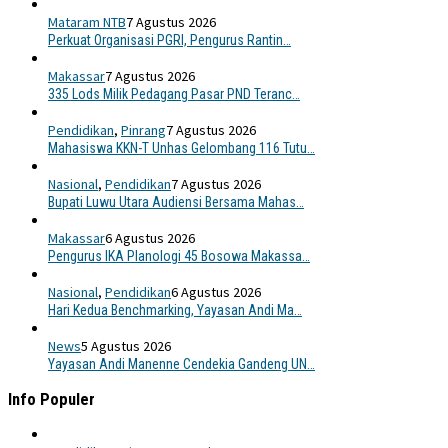
Mataram NTB
7 Agustus 2026
Perkuat Organisasi PGRI, Pengurus Rantin…
Makassar
7 Agustus 2026
335 Lods Milik Pedagang Pasar PND Teranc…
Pendidikan
,
Pinrang
7 Agustus 2026
Mahasiswa KKN-T Unhas Gelombang 116 Tutu…
Nasional
,
Pendidikan
7 Agustus 2026
Bupati Luwu Utara Audiensi Bersama Mahas…
Makassar
6 Agustus 2026
Pengurus IKA Planologi 45 Bosowa Makassa…
Nasional
,
Pendidikan
6 Agustus 2026
Hari Kedua Benchmarking, Yayasan Andi Ma…
News
5 Agustus 2026
Yayasan Andi Manenne Cendekia Gandeng UN…
Info Populer