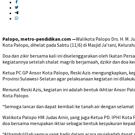
Palopo, metro-pendidikan.com —
Walikota Palopo Drs. H. M. 
Kota Palopo, dihelat pada Sabtu (11/6) di Masjid Ja’rani, Kelur
Doa dan zikir bersama kali ini diselenggarakan oleh Ikatan Pe
kegiatannya setelah shalat magrib berjamaah, dzikir dan doa ke
Ketua PC GP Ansor Kota Palopo, Reski Azis mengungkapkan, keg
Provinsi Sulawesi-Selatan agar pelaksanaan kegiatan ini dila
Menurut Reski Azis, kegiatan ini adalah bentuk ikhtiar Ansor P
Kota Palopo.
“Semoga lancar dan dapat kembali ke tanah air dengan selamat d
Walikota Palopo HM Judas Amir, yang juga Ketua PD. IPHI Kota 
doa bersama merupakan iktiar sebagai bentuk kesyukuran kepad
“Alhamdulillah semua yang hadir dalam acara mujahadah dapat di