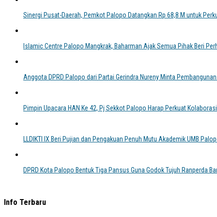
Sinergi Pusat-Daerah, Pemkot Palopo Datangkan Rp 68,8 M untuk Perk
Islamic Centre Palopo Mangkrak, Baharman Ajak Semua Pihak Beri Per
Anggota DPRD Palopo dari Partai Gerindra Nureny Minta Pembangunan 
Pimpin Upacara HAN Ke 42, Pj Sekkot Palopo Harap Perkuat Kolabora
LLDIKTI IX Beri Pujian dan Pengakuan Penuh Mutu Akademik UMB Palop
DPRD Kota Palopo Bentuk Tiga Pansus Guna Godok Tujuh Ranperda Ba
Info Terbaru