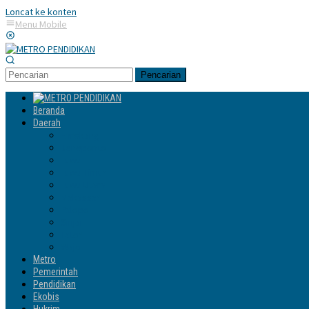
Loncat ke konten
Menu Mobile
Pencarian
Beranda
Daerah
Enrekang
Jeneponto
Luwu
Luwu Timur
Luwu Utara
Makassar
Palopo
Sinjai
Tator
Wajo
Metro
Pemerintah
Pendidikan
Ekobis