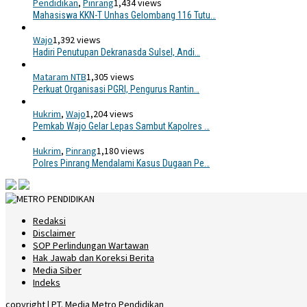
Pendidikan
,
Pinrang
1,434 views
Mahasiswa KKN-T Unhas Gelombang 116 Tutu…
Wajo
1,392 views
Hadiri Penutupan Dekranasda Sulsel, Andi…
Mataram NTB
1,305 views
Perkuat Organisasi PGRI, Pengurus Rantin…
Hukrim
,
Wajo
1,204 views
Pemkab Wajo Gelar Lepas Sambut Kapolres …
Hukrim
,
Pinrang
1,180 views
Polres Pinrang Mendalami Kasus Dugaan Pe…
Redaksi
Disclaimer
SOP Perlindungan Wartawan
Hak Jawab dan Koreksi Berita
Media Siber
Indeks
copyright | PT. Media Metro Pendidikan