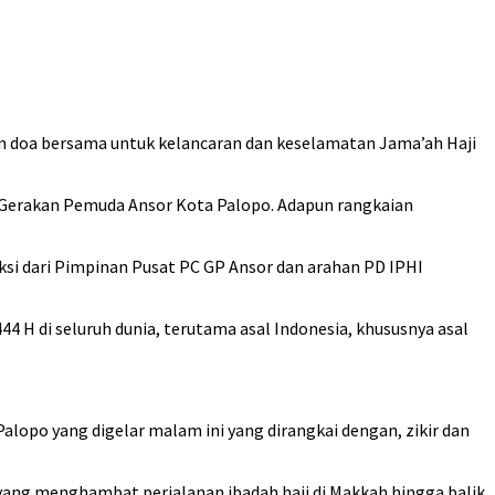
dan doa bersama untuk kelancaran dan keselamatan Jama’ah Haji
ng Gerakan Pemuda Ansor Kota Palopo. Adapun rangkaian
ksi dari Pimpinan Pusat PC GP Ansor dan arahan PD IPHI
4 H di seluruh dunia, terutama asal Indonesia, khususnya asal
lopo yang digelar malam ini yang dirangkai dengan, zikir dan
l yang menghambat perjalanan ibadah haji di Makkah hingga balik