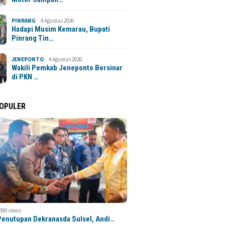
PINRANG
4 Agustus 2026
Hadapi Musim Kemarau, Bupati
Pinrang Tin…
JENEPONTO
4 Agustus 2026
Wakili Pemkab Jeneponto Bersinar
di PKN …
POPULER
,390 views
 Penutupan Dekranasda Sulsel, Andi…