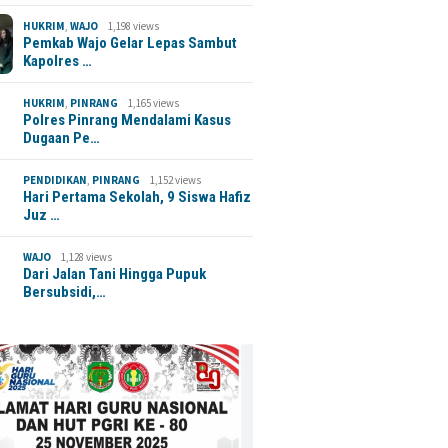
HUKRIM
,
WAJO
1,198 views
Pemkab Wajo Gelar Lepas Sambut
Kapolres …
HUKRIM
,
PINRANG
1,165 views
Polres Pinrang Mendalami Kasus
Dugaan Pe…
PENDIDIKAN
,
PINRANG
1,152 views
Hari Pertama Sekolah, 9 Siswa Hafiz
Juz …
WAJO
1,128 views
Dari Jalan Tani Hingga Pupuk
Bersubsidi,…