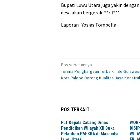
Bupati Luwu Utara juga yakin dengan 
desa akan bergerak. **ril***
Laporan : Yosias Tombella
Navigasi
Pos sebelumnya
Terima Penghargaan Terbaik II Se-Sulawesi
pos
Kota Palopo Dorong Kualitas Jasa Konstru
POS TERKAIT
PLT Kepala Cabang Dinas
WORK
Pendidikan Wilayah XII Buka
DISIP
Pelatihan PM-KKA di Masamba
WILA
Luwu Utara
ERLA