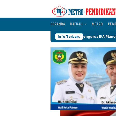
Loncat
ke
konten
BERANDA
DAERAH
METRO
PEM
Pengurus IKA Planologi 45 Bosowa Makassar Dil
Info Terbaru