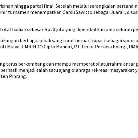
sihan hingga partai final. Setelah melalui serangkaian pertandin
 turnamen menempatkan Gardu Sawitto sebagai Juara I, disusul Ga
tal hadiah sebesar Rp20 juta yang diperebutkan oleh seluruh pe
dukungan berbagai pihak yang turut berpartisipasi sebagai spon
Inti Mulya, UMRINDO Cipta Mandiri, PT Timur Perkasa Energi, UM
 yang terus berkembang dan mampu memperat silaturrahmi antar 
berhasil menjadi salah satu ajang olahraga rekreasi masyarakat 
ten Pinrang.