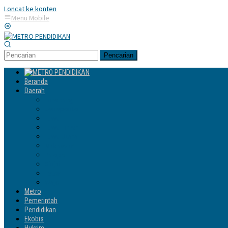
Loncat ke konten
Menu Mobile
Pencarian
Beranda
Daerah
Enrekang
Jeneponto
Luwu
Luwu Timur
Luwu Utara
Makassar
Palopo
Sinjai
Tator
Wajo
Metro
Pemerintah
Pendidikan
Ekobis