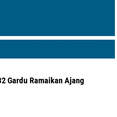
-Kecamatan Sandubaya Mataram Resmi Dilantik
335 Lods Milik Pedagang
 Aksara di Kelurahan Jaya
Bupati Luwu Utara Audiensi Bersama
 32 Gardu Ramaikan Ajang