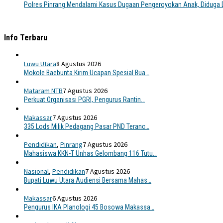
Polres Pinrang Mendalami Kasus Dugaan Pengeroyokan Anak, Diduga D
Info Terbaru
Luwu Utara
8 Agustus 2026
Mokole Baebunta Kirim Ucapan Spesial Bua…
Mataram NTB
7 Agustus 2026
Perkuat Organisasi PGRI, Pengurus Rantin…
Makassar
7 Agustus 2026
335 Lods Milik Pedagang Pasar PND Teranc…
Pendidikan
,
Pinrang
7 Agustus 2026
Mahasiswa KKN-T Unhas Gelombang 116 Tutu…
Nasional
,
Pendidikan
7 Agustus 2026
Bupati Luwu Utara Audiensi Bersama Mahas…
Makassar
6 Agustus 2026
Pengurus IKA Planologi 45 Bosowa Makassa…