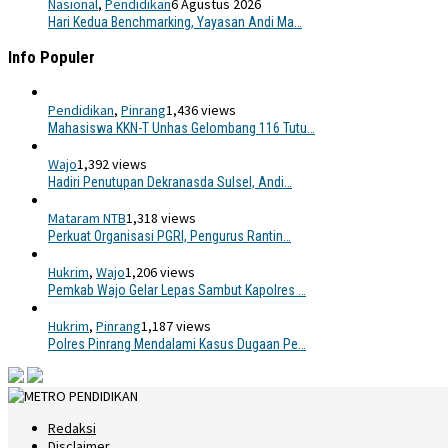
Nasional
,
Pendidikan
6 Agustus 2026
Hari Kedua Benchmarking, Yayasan Andi Ma…
Info Populer
Pendidikan
,
Pinrang
1,436 views
Mahasiswa KKN-T Unhas Gelombang 116 Tutu…
Wajo
1,392 views
Hadiri Penutupan Dekranasda Sulsel, Andi…
Mataram NTB
1,318 views
Perkuat Organisasi PGRI, Pengurus Rantin…
Hukrim
,
Wajo
1,206 views
Pemkab Wajo Gelar Lepas Sambut Kapolres …
Hukrim
,
Pinrang
1,187 views
Polres Pinrang Mendalami Kasus Dugaan Pe…
Redaksi
Disclaimer