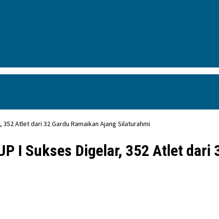
ses Promosi Program Doktor
Perkuat Organisasi PGRI, Pengurus Ranting Se
Kehendak
Mahasiswa KKN-T Unhas Gelombang 116 Tutup Program dengan Gala
352 Atlet dari 32 Gardu Ramaikan Ajang Silaturahmi
I Sukses Digelar, 352 Atlet dari