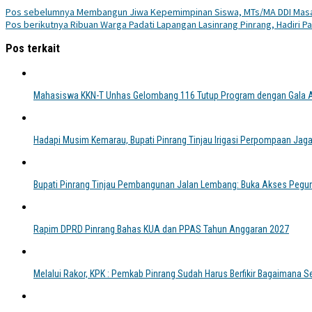
Pos sebelumnya
Membangun Jiwa Kepemimpinan Siswa, MTs/MA DDI Masa
Pos berikutnya
Ribuan Warga Padati Lapangan Lasinrang Pinrang, Hadiri Pa
Pos terkait
Mahasiswa KKN-T Unhas Gelombang 116 Tutup Program dengan Gala Ak
Hadapi Musim Kemarau, Bupati Pinrang Tinjau Irigasi Perpompaan Jaga
Bupati Pinrang Tinjau Pembangunan Jalan Lembang: Buka Akses Pegu
Rapim DPRD Pinrang Bahas KUA dan PPAS Tahun Anggaran 2027
Melalui Rakor, KPK : Pemkab Pinrang Sudah Harus Berfikir Bagaimana S