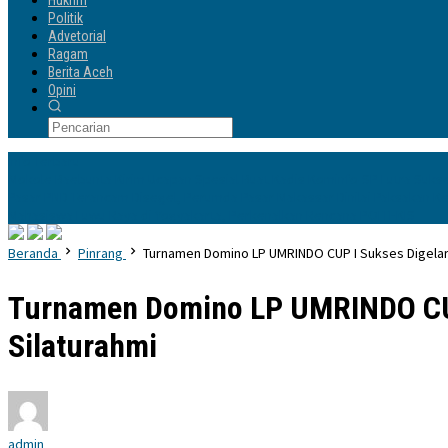
Hukrim
Politik
Advetorial
Ragam
Berita Aceh
Opini
Info Terbaru
Mokole Baebunta Kirim Ucapan Spesial Buat Kadis Kominfo-SP Lutra Suk
Pasar PND Terancam Disegel, Perumda Pasar Makassar Dinilai Paksakan 
Mahasiswa Luwu Raya di Yogyakarta, Perkenalkan Rencana POLTEKIS
Beranda
Pinrang
Turnamen Domino LP UMRINDO CUP I Sukses Digelar, 
Turnamen Domino LP UMRINDO CUP 
Silaturahmi
admin