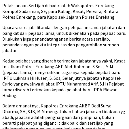
Pelaksanaan Sertijab di hadiri oleh Wakapolres Enrekang
Kompol Sudarman, SE, para Kabag, Kasat, Perwira, Bintara
Polres Enrekang, para Kapolsek Jajaran Polres Enrekang.
Upacara sertijab ditandai dengan pelepasan tanda jabatan dan
pangkat dari pejabat lama, untuk dikenakan pada pejabat baru.
Dilakukan juga penandatanganan berita acara sertijab,
penandatangan pakta integritas dan pengambilan sumpah
jabatan.
Kedua pejabat yang diserah terimakan jabatannya yakni, Kasat
Intelkam Polres Enrekang AKP Abd. Rahman, S.Sos,. M.M
(pejabat Lama) menyerahkan tugasnya kepada pejabat baru
IPTU Lukman Hi Husen, S. Sos, Selanjutnya jabatan Kapolsek
Curio yang awalnya dijabat IPTU Muhammad Arif, S.H (Pejabat
lama) diserah terimakan kepada pejabat baru IPDA Ridwan
Hading.
Dalam amanatnya, Kapolres Enrekang AKBP Dedi Surya
Dharma, SH, S.IK, M.M mengatakan bahwa jabatan tidak ada yg
abadi, jabatan adalah penghargaan dari pimpinan, bukan
berarti pejabat yang diganti tidak baik. dan sertijab yang
dilaksanakan merupakan suatu hal yang biasa dalam