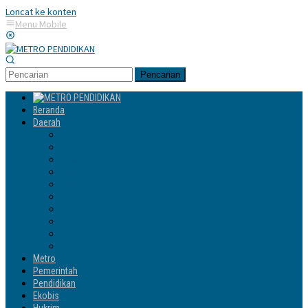
Loncat ke konten
Menu Mobile
Pencarian
Beranda
Daerah
Enrekang
Jeneponto
Luwu
Luwu Timur
Luwu Utara
Makassar
Palopo
Sinjai
Tator
Wajo
Metro
Pemerintah
Pendidikan
Ekobis