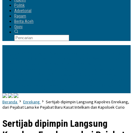
Hukrim
Politik
Advetorial
Ragam
Berita Aceh
Opini
Info Terbaru
Pengurus IKA Planologi 45 Bosowa Makassar Dilantik, Ilham Yahya Siap
Emban Amanah & Merawat Rumah Bersama Alumni PWK
Hari Kedua
Benchmarking, Yayasan Andi Manenne Cendekia Kunjungi ITNY
Yogyakarta
Yayasan Andi Manenne Cendekia Gandeng UNH Tegal,
Percepat Pendirian POLTEKIS di Luwu Utara
Dikukuhkan Oleh Ketua
Harian DPP Sufmi Dasco, Bupati H Andi Rosman Resmi Jabat Ketua DPC
Gerindra Kab Wajo
Kapolres Wajo Terima Armada Motor Sampah Roda
Tiga untuk Mendukung Gerakan PISOTA’
Beranda
Enrekang
Sertijab dipimpin Langsung Kapolres Enrekang,
dari Pejabat Lama ke Pejabat Baru Kasat Intelkam dan Kapolsek Curio
Sertijab dipimpin Langsung