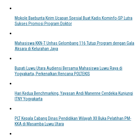
Mokole Baebunta Kirim Ucapan Spesial Buat Kadis Kominfo-SP Lutra
Sukses Promosi Program Doktor
Mahasiswa KKN-T Unhas Gelombang 116 Tutup Program dengan Gala
Aksara di Kelurahan Jaya
Bupati Luwu Utara Audiensi Bersama Mahasiswa Luwu Raya di
Yogyakarta, Perkenalkan Rencana POLTEKIS
Hari Kedua Benchmarking, Yayasan Andi Manenne Cendekia Kunjungi
ITNY Yogyakarta
PLT Kepala Cabang Dinas Pendidikan Wilayah XII Buka Pelatihan PM-
KKA di Masamba Luwu Utara