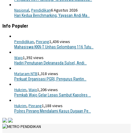
Nasional
,
Pendidikan
6 Agustus 2026
Hari Kedua Benchmarking, Yayasan Andi Ma…
Info Populer
Pendidikan
,
Pinrang
1,436 views
Mahasiswa KKN-T Unhas Gelombang 116 Tutu…
Wajo
1,392 views
Hadiri Penutupan Dekranasda Sulsel, Andi…
Mataram NTB
1,318 views
Perkuat Organisasi PGRI, Pengurus Rantin…
Hukrim
,
Wajo
1,206 views
Pemkab Wajo Gelar Lepas Sambut Kapolres …
Hukrim
,
Pinrang
1,188 views
Polres Pinrang Mendalami Kasus Dugaan Pe…