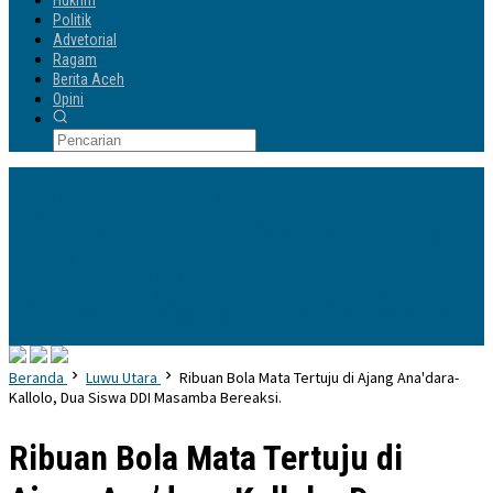
Hukrim
Politik
Advetorial
Ragam
Berita Aceh
Opini
Info Terbaru
Mokole Baebunta Kirim Ucapan Spesial Buat Kadis Kominfo-SP Lutra
Sukses Promosi Program Doktor
Perkuat Organisasi PGRI, Pengurus
Ranting Se-Kecamatan Sandubaya Mataram Resmi Dilantik
335 Lods Milik
Pedagang Pasar PND Terancam Disegel, Perumda Pasar Makassar Dinilai
Paksakan Kehendak
Mahasiswa KKN-T Unhas Gelombang 116 Tutup
Program dengan Gala Aksara di Kelurahan Jaya
Bupati Luwu Utara
Audiensi Bersama Mahasiswa Luwu Raya di Yogyakarta, Perkenalkan
Rencana POLTEKIS
Beranda
Luwu Utara
Ribuan Bola Mata Tertuju di Ajang Ana'dara-
Kallolo, Dua Siswa DDI Masamba Bereaksi.
Ribuan Bola Mata Tertuju di