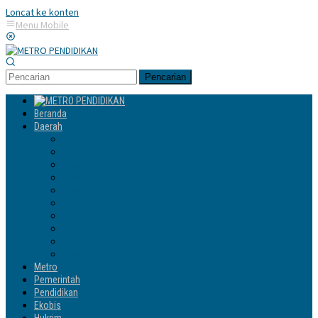
Loncat ke konten
Menu Mobile
Pencarian
Beranda
Daerah
Enrekang
Jeneponto
Luwu
Luwu Timur
Luwu Utara
Makassar
Palopo
Sinjai
Tator
Wajo
Metro
Pemerintah
Pendidikan
Ekobis