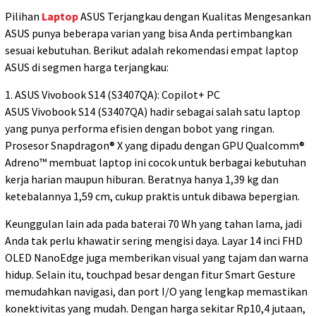
Pilihan
Laptop
ASUS Terjangkau dengan Kualitas Mengesankan
ASUS punya beberapa varian yang bisa Anda pertimbangkan
sesuai kebutuhan. Berikut adalah rekomendasi empat laptop
ASUS di segmen harga terjangkau:
1. ASUS Vivobook S14 (S3407QA): Copilot+ PC
ASUS Vivobook S14 (S3407QA) hadir sebagai salah satu laptop
yang punya performa efisien dengan bobot yang ringan.
Prosesor Snapdragon® X yang dipadu dengan GPU Qualcomm®
Adreno™ membuat laptop ini cocok untuk berbagai kebutuhan
kerja harian maupun hiburan. Beratnya hanya 1,39 kg dan
ketebalannya 1,59 cm, cukup praktis untuk dibawa bepergian.
Keunggulan lain ada pada baterai 70 Wh yang tahan lama, jadi
Anda tak perlu khawatir sering mengisi daya. Layar 14 inci FHD
OLED NanoEdge juga memberikan visual yang tajam dan warna
hidup. Selain itu, touchpad besar dengan fitur Smart Gesture
memudahkan navigasi, dan port I/O yang lengkap memastikan
konektivitas yang mudah. Dengan harga sekitar Rp10,4 jutaan,