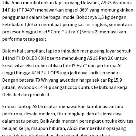
Jika Anda membutuhkan laptop yang fleksibel, ASUS Vivobook
14 Flip (TP3407) menawarkan engsel 360° yang memungkinkan
penggunaan dalam berbagai mode. Bobotnya 1,5 kg dengan
ketebalan 1,69 cm membuat perangkat ini ringkas, sementara
prosesor hingga Intel® Core™ Ultra 7 (Series 2) memastikan
performa tetap gesit.
Dalam hal tampilan, laptop ini sudah mengusung layar sentuh
14 inci FHD OLED 60Hz serta mendukung ASUS Pen 2.0 untuk
kreativitas ekstra. Sertifikasi Intel® Evo™ dan performa AI
tinggi hingga 47 NPU TOPS juga jadi daya tarik tersendiri.
Dengan baterai 70 Wh yang awet dan harga sekitar Rp15,9
jutaan, Vivobook 14 Flip sangat cocok untuk kebutuhan kerja
fleksibel dan produktif.
Empat laptop ASUS di atas menawarkan kombinasi antara
performa, desain modern, fitur lengkap, dan efisiensi daya
dalam satu paket. Baik Anda mencari perangkat untuk aktivitas
belajar, kerja, maupun hiburan, ASUS memberikan opsi yang
sesuai dengan kebutuhan dan budget. Anda juga bisa