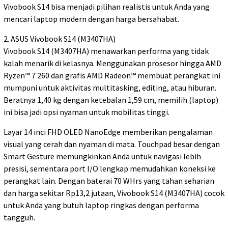
Vivobook S14 bisa menjadi pilihan realistis untuk Anda yang
mencari laptop modern dengan harga bersahabat.
2. ASUS Vivobook S14 (M3407HA)
Vivobook S14 (M3407HA) menawarkan performa yang tidak
kalah menarik di kelasnya. Menggunakan prosesor hingga AMD
Ryzen™ 7 260 dan grafis AMD Radeon™ membuat perangkat ini
mumpuni untuk aktivitas multitasking, editing, atau hiburan.
Beratnya 1,40 kg dengan ketebalan 1,59 cm, memilih (laptop)
ini bisa jadi opsi nyaman untuk mobilitas tinggi.
Layar 14 inci FHD OLED NanoEdge memberikan pengalaman
visual yang cerah dan nyaman di mata. Touchpad besar dengan
Smart Gesture memungkinkan Anda untuk navigasi lebih
presisi, sementara port I/O lengkap memudahkan koneksi ke
perangkat lain. Dengan baterai 70 WHrs yang tahan seharian
dan harga sekitar Rp13,2 jutaan, Vivobook S14 (M3407HA) cocok
untuk Anda yang butuh laptop ringkas dengan performa
tangguh.