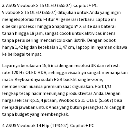
3. ASUS Vivobook S 15 OLED (S5507): Copilot+ PC
Vivobook S 15 OLED (S5507) ditujukan untuk Anda yang ingin
mengeksplorasi fitur-fitur AI generasi terbaru. Laptop ini
dibekali prosesor hingga Snapdragon® X Elite dan baterai
tahan hingga 18 jam, sangat cocok untuk aktivitas intens
tanpa perlu sering mencari colokan listrik. Dengan bobot
hanya 1,42 kg dan ketebalan 1,47 cm, laptop ini nyaman dibawa
ke berbagai tempat.
Layarnya berukuran 15,6 inci dengan resolusi 3K dan refresh
rate 120 Hz OLED HDR, sehingga visualnya sangat memanjakan
mata. Keyboardnya sudah RGB backlit single-zone,
memberikan nuansa premium saat digunakan. Port I/O
lengkap tetap hadir menunjang produktivitas Anda. Dengan
harga sekitar Rp15,4 jutaan, Vivobook S 15 OLED (S5507) bisa
menjadi jawaban untuk Anda yang butuh perangkat AI canggih
tanpa budget yang membengkak.
4. ASUS Vivobook 14 Flip (TP3407): Copilot+ PC