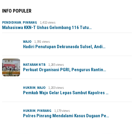
INFO POPULER
PENDIDIKAN
,
PINRANG
1,432 views
Mahasiswa KKN-T Unhas Gelombang 116 Tutu…
WAJO
1,391 views
Hadiri Penutupan Dekranasda Sulsel, Andi…
MATARAM NTB
1,285 views
Perkuat Organisasi PGRI, Pengurus Rantin…
HUKRIM
,
WAJO
1,203 views
Pemkab Wajo Gelar Lepas Sambut Kapolres …
HUKRIM
,
PINRANG
1,179 views
Polres Pinrang Mendalami Kasus Dugaan Pe…