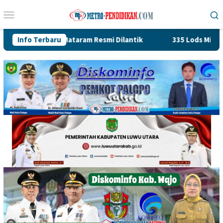
Loncat
Menu
ke
Mobile
konten
a Mataram Resmi Dilantik
Info Terbaru
335 Lods Milik Pedagang Pasar