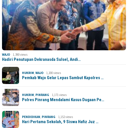
WAJO
1,390 views
Hadiri Penutupan Dekranasda Sulsel, Andi…
HUKRIM
,
WAJO
1,200 views
Pemkab Wajo Gelar Lepas Sambut Kapolres …
HUKRIM
,
PINRANG
1,171 views
Polres Pinrang Mendalami Kasus Dugaan Pe…
PENDIDIKAN
,
PINRANG
1,152 views
Hari Pertama Sekolah, 9 Siswa Hafiz Juz …