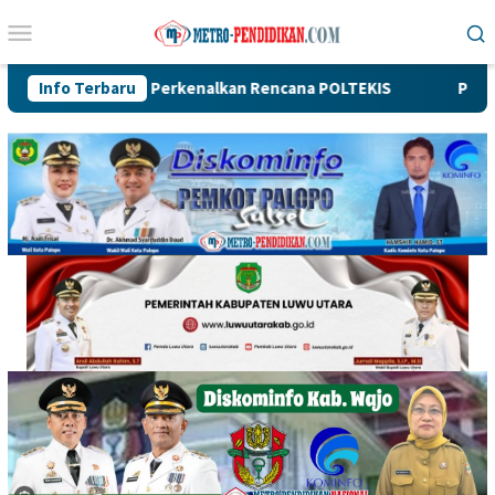
Loncat
Menu
ke
Mobile
konten
rta, Perkenalkan Rencana POLTEKIS
Info Terbaru
Pengurus IKA Planol