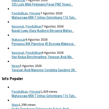
Makassar
7 Agustus 2026
335 Lods Milik Pedagang Pasar PND Teranc…
Pendidikan
,
Pinrang
7 Agustus 2026
Mahasiswa KKN-T Unhas Gelombang 116 Tutu…
Nasional
,
Pendidikan
7 Agustus 2026
Bupati Luwu Utara Audiensi Bersama Mahas…
Makassar
6 Agustus 2026
Pengurus IKA Planologi 45 Bosowa Makassa…
Nasional
,
Pendidikan
6 Agustus 2026
Hari Kedua Benchmarking, Yayasan Andi Ma…
News
5 Agustus 2026
Yayasan Andi Manenne Cendekia Gandeng UN…
Info Populer
Pendidikan
,
Pinrang
1,429 views
Mahasiswa KKN-T Unhas Gelombang 116 Tutu…
Wajo
1,390 views