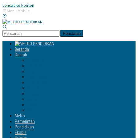
Loncat ke konten
Menu Mobile
Pencarian
Beranda
Daerah
Enrekang
Jeneponto
Luwu
Luwu Timur
Luwu Utara
Makassar
Palopo
Sinjai
Tator
Wajo
Metro
Pemerintah
Pendidikan
Ekobis