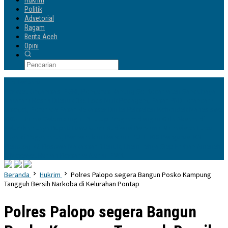
Hukrim
Politik
Advetorial
Ragam
Berita Aceh
Opini
Info Terbaru
Perkuat Organisasi PGRI, Pengurus Ranting Se-Kecamatan Sandubaya
Mataram Resmi Dilantik
335 Lods Milik Pedagang Pasar PND Terancam
Disegel, Perumda Pasar Makassar Dinilai Paksakan Kehendak
Mahasiswa
KKN-T Unhas Gelombang 116 Tutup Program dengan Gala Aksara di
Kelurahan Jaya
Bupati Luwu Utara Audiensi Bersama Mahasiswa Luwu
Raya di Yogyakarta, Perkenalkan Rencana POLTEKIS
Pengurus IKA
Planologi 45 Bosowa Makassar Dilantik, Ilham Yahya Siap Emban Amanah
& Merawat Rumah Bersama Alumni PWK
Beranda
Hukrim
Polres Palopo segera Bangun Posko Kampung
Tangguh Bersih Narkoba di Kelurahan Pontap
Polres Palopo segera Bangun