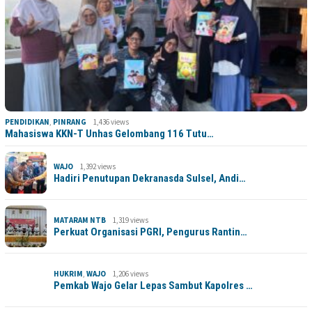
PENDIDIKAN
,
PINRANG
1,436 views
Mahasiswa KKN-T Unhas Gelombang 116 Tutu…
WAJO
1,392 views
Hadiri Penutupan Dekranasda Sulsel, Andi…
MATARAM NTB
1,319 views
Perkuat Organisasi PGRI, Pengurus Rantin…
HUKRIM
,
WAJO
1,206 views
Pemkab Wajo Gelar Lepas Sambut Kapolres …