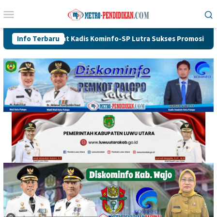
Loncat
Menu
ke
Mobile
konten
Spesial Buat Kadis Kominfo-SP Lutra Sukses Promosi Program Do
Info Terbaru