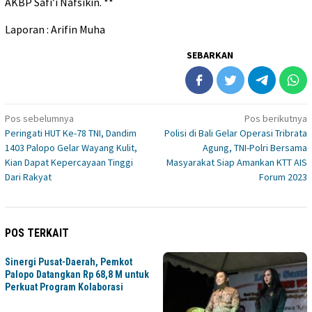
AKBP Safi’i Nafsikin. **
Laporan : Arifin Muha
SEBARKAN
Navigasi
Pos sebelumnya
Pos berikutnya
Peringati HUT Ke-78 TNI, Dandim
Polisi di Bali Gelar Operasi Tribrata
pos
1403 Palopo Gelar Wayang Kulit,
Agung, TNI-Polri Bersama
Kian Dapat Kepercayaan Tinggi
Masyarakat Siap Amankan KTT AIS
Dari Rakyat
Forum 2023
POS TERKAIT
Sinergi Pusat-Daerah, Pemkot
Palopo Datangkan Rp 68,8 M untuk
Perkuat Program Kolaborasi