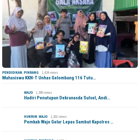
PENDIDIKAN
,
PINRANG
1,424 views
Mahasiswa KKN-T Unhas Gelombang 116 Tutu…
WAJO
1,390 views
Hadiri Penutupan Dekranasda Sulsel, Andi…
HUKRIM
,
WAJO
1,201 views
Pemkab Wajo Gelar Lepas Sambut Kapolres …