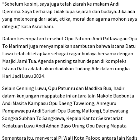
“Sebelum ke sini, saya juga telah ziarah ke makam Andi
Djemma. Saya berharap tidak lupa sejarah dan budaya. Jika ada
yang melenceng dari adat, etika, moral dan agama mohon saya
ditegur,” kata Asrul Sani.
Dalam kesempatan tersebut Opu Patunru Andi Pallawagau Opu
To Marimari juga menyampaikan sambutan bahwa istana Datu
Luwu telah ditetapkan sebagai cagar budaya bersama dengan
Masjid Jami Tua. Agenda penting tahun depan di kompleks
Istana Datu adalah akan diadakan Tudang Ade dalam rangka
Hari Jadi Luwu 2024.
Selain Cenning Luwu, Opu Patunru dan Maddika Bua, hadir
dalam kunjungan mappatabe ini antara lain Makole Baebunta
Andi Masita Kampasu Opu Daeng Tawelong, Anreguru
Pampawaepu Andi Suriadi Opu Daeng Mallongi, Sulewatang
Songka Subhan To Sangkawa, Kepala Kantor Sekretariat
Kedatuan Luwu Andi Adnan Baso Urung Opu Daeng Mapata.
Sementara itu, menyertai Pj Wali Kota Palopo antara lain Kadis