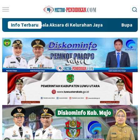
Loncat
Menu
ke
Mobile
konten
Gala Aksara di Kelurahan Jaya
Info Terbaru
Bupati Luwu Utara Audie