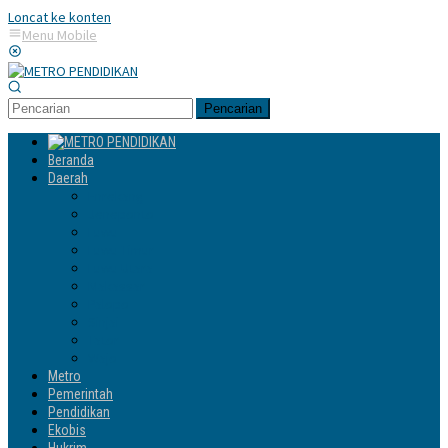
Loncat ke konten
Menu Mobile
Pencarian
Beranda
Daerah
Enrekang
Jeneponto
Luwu
Luwu Timur
Luwu Utara
Makassar
Palopo
Sinjai
Tator
Wajo
Metro
Pemerintah
Pendidikan
Ekobis