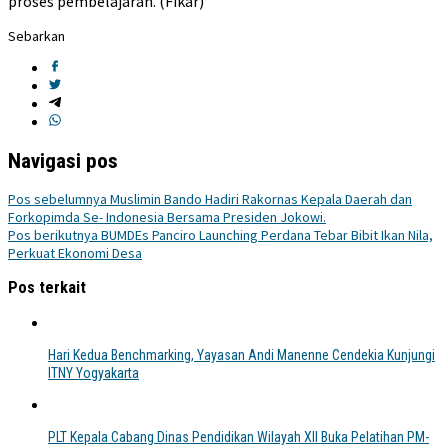
proses pembelajaran. (Fikar)
Sebarkan
Navigasi pos
Pos sebelumnya
Muslimin Bando Hadiri Rakornas Kepala Daerah dan
Forkopimda Se- Indonesia Bersama Presiden Jokowi.
Pos berikutnya
BUMDEs Panciro Launching Perdana Tebar Bibit Ikan Nila,
Perkuat Ekonomi Desa
Pos terkait
Hari Kedua Benchmarking, Yayasan Andi Manenne Cendekia Kunjungi
ITNY Yogyakarta
PLT Kepala Cabang Dinas Pendidikan Wilayah XII Buka Pelatihan PM-