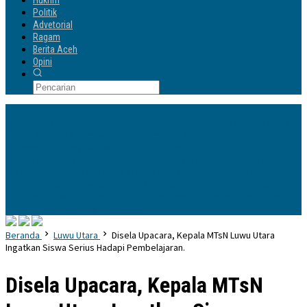
Hukrim
Politik
Advetorial
Ragam
Berita Aceh
Opini
Info Terbaru
Pengurus IKA Planologi 45 Bosowa Makassar Dilantik, Ilham Yahya Siap
Emban Amanah & Merawat Rumah Bersama Alumni PWK
Hari Kedua
Benchmarking, Yayasan Andi Manenne Cendekia Kunjungi ITNY
Yogyakarta
Yayasan Andi Manenne Cendekia Gandeng UNH Tegal,
Percepat Pendirian POLTEKIS di Luwu Utara
Dikukuhkan Oleh Ketua
Harian DPP Sufmi Dasco, Bupati H Andi Rosman Resmi Jabat Ketua DPC
Gerindra Kab Wajo
Kapolres Wajo Terima Armada Motor Sampah Roda
Tiga untuk Mendukung Gerakan PISOTA’
Beranda
Luwu Utara
Disela Upacara, Kepala MTsN Luwu Utara
Ingatkan Siswa Serius Hadapi Pembelajaran.
Disela Upacara, Kepala MTsN