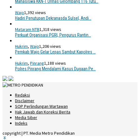
Mahasiswa KKN-T Unhas Gelombang 116 Tutu…
Wajo
1,392 views
Hadiri Penutupan Dekranasda Sulsel, Andi…
Mataram NTB
1,318 views
Perkuat Organisasi PGRI, Pengurus Rantin…
Hukrim
,
Wajo
1,206 views
Pemkab Wajo Gelar Lepas Sambut Kapolres …
Hukrim
,
Pinrang
1,188 views
Polres Pinrang Mendalami Kasus Dugaan Pe…
Redaksi
Disclaimer
SOP Perlindungan Wartawan
Hak Jawab dan Koreksi Berita
Media Siber
Indeks
copyright | PT. Media Metro Pendidikan