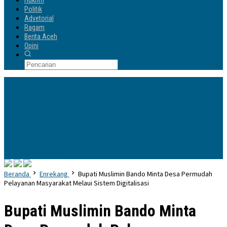
Hukrim
Politik
Advetorial
Ragam
Berita Aceh
Opini
Info Terbaru
Mokole Baebunta Kirim Ucapan Spesial Buat Kadis Kominfo-SP Lutra
Sukses Promosi Program Doktor
Perkuat Organisasi PGRI, Pengurus
Ranting Se-Kecamatan Sandubaya Mataram Resmi Dilantik
335 Lods Milik
Pedagang Pasar PND Terancam Disegel, Perumda Pasar Makassar Dinilai
Paksakan Kehendak
Mahasiswa KKN-T Unhas Gelombang 116 Tutup
Program dengan Gala Aksara di Kelurahan Jaya
Bupati Luwu Utara
Audiensi Bersama Mahasiswa Luwu Raya di Yogyakarta, Perkenalkan
Rencana POLTEKIS
Beranda
Enrekang
Bupati Muslimin Bando Minta Desa Permudah
Pelayanan Masyarakat Melaui Sistem Digitalisasi
Bupati Muslimin Bando Minta