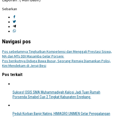
Sebarkan
Navigasi pos
Pos sebelumnya
Tingkatkan Kompetensi dan Menggali Prestasi Siswa,
MA dan MTs DDI Masamba Gelar Porseni
Pos berikutnya
Diduga Bawa Busur, Seorang Remaja Diamankan Polisi,
Kini Mendekam di Jeruji Besi
Pos terkait
Sukses! OSIS SMA Muhammadiyah Kalosi Jadi Tuan Rumah
Porsenda Smabel Cup 2 Tingkat Kabupaten Enrekang
Peduli Korban Banjir Nating, HIMAGRO UNIMEN Gelar Penggalangan