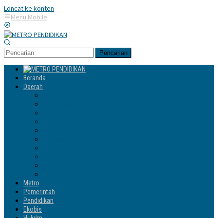
Loncat ke konten
Menu Mobile
Pencarian
Beranda
Daerah
Enrekang
Jeneponto
Luwu
Luwu Timur
Luwu Utara
Makassar
Palopo
Sinjai
Tator
Wajo
Metro
Pemerintah
Pendidikan
Ekobis