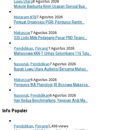
Luwu Utara
8 Agustus 2026
Mokole Baebunta Kirim Ucapan Spesial Bua…
Mataram NTB
7 Agustus 2026
Perkuat Organisasi PGRI, Pengurus Rantin…
Makassar
7 Agustus 2026
335 Lods Milik Pedagang Pasar PND Teranc…
Pendidikan
,
Pinrang
7 Agustus 2026
Mahasiswa KKN-T Unhas Gelombang 116 Tutu…
Nasional
,
Pendidikan
7 Agustus 2026
Bupati Luwu Utara Audiensi Bersama Mahas…
Makassar
6 Agustus 2026
Pengurus IKA Planologi 45 Bosowa Makassa…
Nasional
,
Pendidikan
6 Agustus 2026
Hari Kedua Benchmarking, Yayasan Andi Ma…
Info Populer
Pendidikan
,
Pinrang
1,436 views