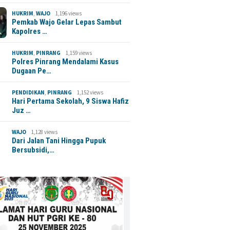
HUKRIM
,
WAJO
1,196 views
Pemkab Wajo Gelar Lepas Sambut
Kapolres …
HUKRIM
,
PINRANG
1,159 views
Polres Pinrang Mendalami Kasus
Dugaan Pe…
PENDIDIKAN
,
PINRANG
1,152 views
Hari Pertama Sekolah, 9 Siswa Hafiz
Juz …
WAJO
1,128 views
Dari Jalan Tani Hingga Pupuk
Bersubsidi,…