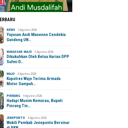
TERBARU
NEWS
5 Agustus 2026
Yayasan Andi Manenne Cendekia
Gandeng UN…
MAKASSAR
,
WAJO
5 Agustus 2026
Dikukuhkan Oleh Ketua Harian DPP
Sufmi D…
WAJO
4 Agustus 2026
Kapolres Wajo Terima Armada
Motor Sampah…
PINRANG
4 Agustus 2026
Hadapi Musim Kemarau, Bupati
Pinrang Tin…
JENEPONTO
4 Agustus 2026
Wakili Pemkab Jeneponto Bersinar
di PKN …