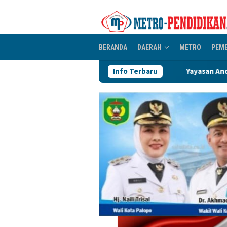
Loncat
ke
konten
BERANDA
DAERAH
METRO
PEM
Yayasan Andi Manenne Cendekia Gande
Info Terbaru