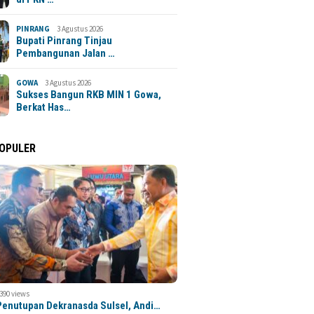
PINRANG
3 Agustus 2026
Bupati Pinrang Tinjau
Pembangunan Jalan …
GOWA
3 Agustus 2026
Sukses Bangun RKB MIN 1 Gowa,
Berkat Has…
POPULER
,390 views
 Penutupan Dekranasda Sulsel, Andi…