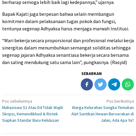
berharap semoga lebih baik lagi kedepannya,” ujarnya.
Bapak Kajati juga berpesan bahwa selain membangun
komitmen dalam pelaksanaan tugas pokok dan fungsi,
tentunya segenap Adhyaksa harus menjaga marwah Institusi.
“Mari bekerja secara proporsional dan profesional melalui kerja
sinergitas dalam menumbuhkan semangat soliditas sehingga
segenap jajaran Adhyaksa senantiasa bekerja secara bersama
dan saling mendukung satu sama lain”, pungkasnya. (Rasyid)
SEBARKAN
Navigasi
Pos sebelumnya
Pos berikutnya
Mahasiswa S1 Atau D4 Tidak Wajib
Warga Kelurahan Songka Temukan
pos
Skripsi, Kemendikbud & Ristek
Alat Suntikan Hewan Berserakan di
Siapkan Standar Baru Kelulusan
Jalan, Ada Apa Ya?