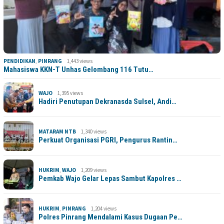
PENDIDIKAN
,
PINRANG
1,443 views
Mahasiswa KKN-T Unhas Gelombang 116 Tutu…
WAJO
1,395 views
Hadiri Penutupan Dekranasda Sulsel, Andi…
MATARAM NTB
1,340 views
Perkuat Organisasi PGRI, Pengurus Rantin…
HUKRIM
,
WAJO
1,209 views
Pemkab Wajo Gelar Lepas Sambut Kapolres …
HUKRIM
,
PINRANG
1,204 views
Polres Pinrang Mendalami Kasus Dugaan Pe…