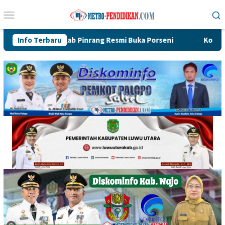
Loncat
Menu
ke
Mobile
konten
ke-81, Pemkab Pinrang Resmi Buka Porseni
Info Terbaru
Kompetisi Bas