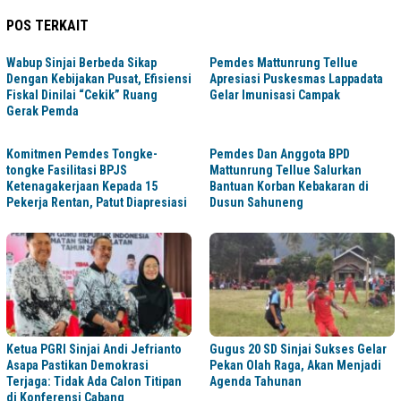
POS TERKAIT
Wabup Sinjai Berbeda Sikap
Pemdes Mattunrung Tellue
Dengan Kebijakan Pusat, Efisiensi
Apresiasi Puskesmas Lappadata
Fiskal Dinilai “Cekik” Ruang
Gelar Imunisasi Campak
Gerak Pemda
Komitmen Pemdes Tongke-
Pemdes Dan Anggota BPD
tongke Fasilitasi BPJS
Mattunrung Tellue Salurkan
Ketenagakerjaan Kepada 15
Bantuan Korban Kebakaran di
Pekerja Rentan, Patut Diapresiasi
Dusun Sahuneng
Ketua PGRI Sinjai Andi Jefrianto
Gugus 20 SD Sinjai Sukses Gelar
Asapa Pastikan Demokrasi
Pekan Olah Raga, Akan Menjadi
Terjaga: Tidak Ada Calon Titipan
Agenda Tahunan
di Konferensi Cabang