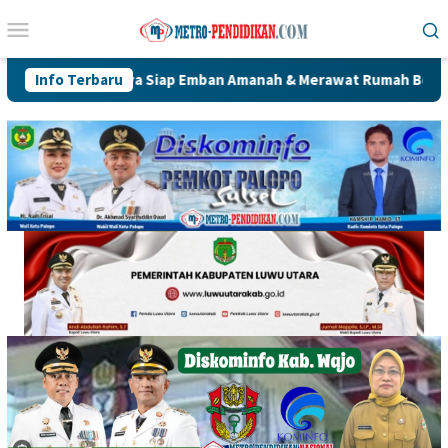
Loncat
Menu
ke
Mobile
konten
lham Yahya Siap Emban Amanah & Merawat Rumah Bersama Alumni 
Info Terbaru