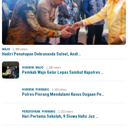
WAJO
1,390 views
Hadiri Penutupan Dekranasda Sulsel, Andi…
HUKRIM
,
WAJO
1,198 views
Pemkab Wajo Gelar Lepas Sambut Kapolres …
HUKRIM
,
PINRANG
1,165 views
Polres Pinrang Mendalami Kasus Dugaan Pe…
PENDIDIKAN
,
PINRANG
1,152 views
Hari Pertama Sekolah, 9 Siswa Hafiz Juz …