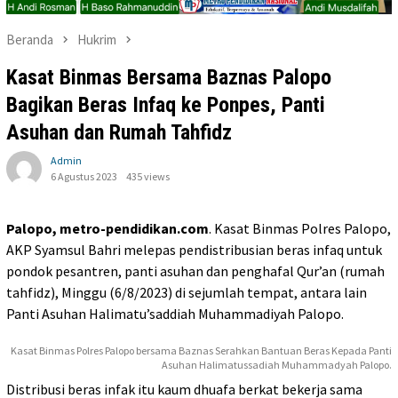
Beranda
Hukrim
Kasat Binmas Bersama Baznas Palopo
Bagikan Beras Infaq ke Ponpes, Panti
Asuhan dan Rumah Tahfidz
Admin
6 Agustus 2023
435 views
Palopo, metro-pendidikan.com
. Kasat Binmas Polres Palopo,
AKP Syamsul Bahri melepas pendistribusian beras infaq untuk
pondok pesantren, panti asuhan dan penghafal Qur’an (rumah
tahfidz), Minggu (6/8/2023) di sejumlah tempat, antara lain
Panti Asuhan Halimatu’saddiah Muhammadiyah Palopo.
Kasat Binmas Polres Palopo bersama Baznas Serahkan Bantuan Beras Kepada Panti
Asuhan Halimatussadiah Muhammadyah Palopo.
Distribusi beras infak itu kaum dhuafa berkat bekerja sama