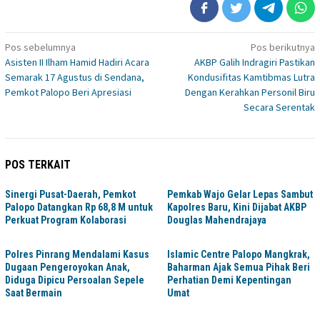
Navigasi
Pos sebelumnya
Pos berikutnya
Asisten II Ilham Hamid Hadiri Acara
AKBP Galih Indragiri Pastikan
pos
Semarak 17 Agustus di Sendana,
Kondusifitas Kamtibmas Lutra
Pemkot Palopo Beri Apresiasi
Dengan Kerahkan Personil Biru
Secara Serentak
POS TERKAIT
Sinergi Pusat-Daerah, Pemkot
Pemkab Wajo Gelar Lepas Sambut
Palopo Datangkan Rp 68,8 M untuk
Kapolres Baru, Kini Dijabat AKBP
Perkuat Program Kolaborasi
Douglas Mahendrajaya
Polres Pinrang Mendalami Kasus
Islamic Centre Palopo Mangkrak,
Dugaan Pengeroyokan Anak,
Baharman Ajak Semua Pihak Beri
Diduga Dipicu Persoalan Sepele
Perhatian Demi Kepentingan
Saat Bermain
Umat