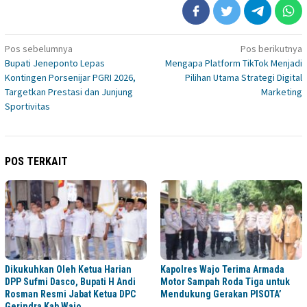
Navigasi
Pos sebelumnya
Pos berikutnya
Bupati Jeneponto Lepas
Mengapa Platform TikTok Menjadi
pos
Kontingen Porsenijar PGRI 2026,
Pilihan Utama Strategi Digital
Targetkan Prestasi dan Junjung
Marketing
Sportivitas
POS TERKAIT
Dikukuhkan Oleh Ketua Harian
Kapolres Wajo Terima Armada
DPP Sufmi Dasco, Bupati H Andi
Motor Sampah Roda Tiga untuk
Rosman Resmi Jabat Ketua DPC
Mendukung Gerakan PISOTA’
Gerindra Kab Wajo