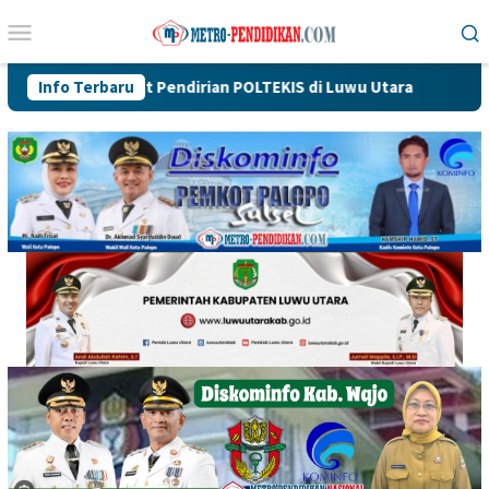
Loncat
Menu
ke
Mobile
konten
epat Pendirian POLTEKIS di Luwu Utara
Info Terbaru
Dikukuhkan Oleh