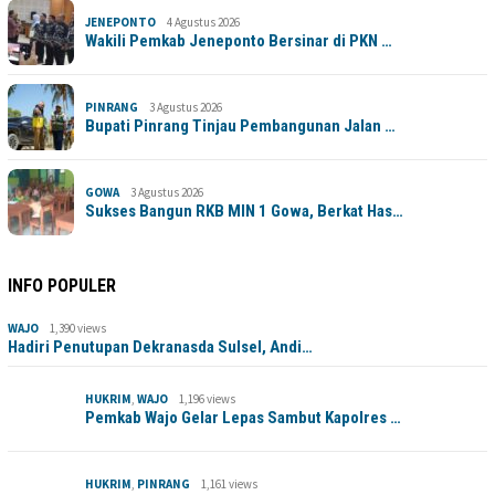
JENEPONTO
4 Agustus 2026
Wakili Pemkab Jeneponto Bersinar di PKN …
PINRANG
3 Agustus 2026
Bupati Pinrang Tinjau Pembangunan Jalan …
GOWA
3 Agustus 2026
Sukses Bangun RKB MIN 1 Gowa, Berkat Has…
INFO POPULER
WAJO
1,390 views
Hadiri Penutupan Dekranasda Sulsel, Andi…
HUKRIM
,
WAJO
1,196 views
Pemkab Wajo Gelar Lepas Sambut Kapolres …
HUKRIM
,
PINRANG
1,161 views