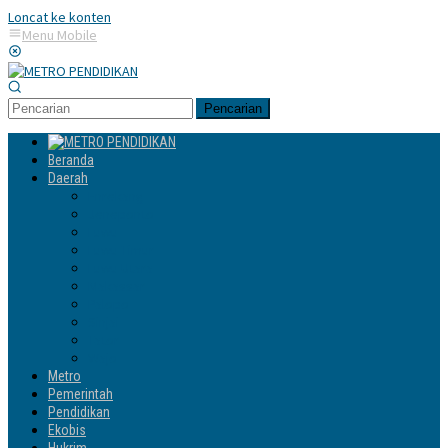
Loncat ke konten
Menu Mobile
Pencarian
Beranda
Daerah
Enrekang
Jeneponto
Luwu
Luwu Timur
Luwu Utara
Makassar
Palopo
Sinjai
Tator
Wajo
Metro
Pemerintah
Pendidikan
Ekobis