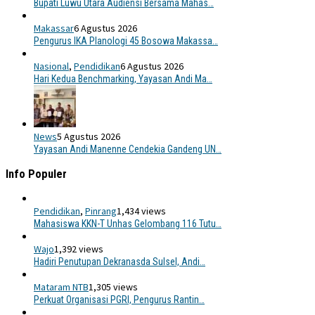
Bupati Luwu Utara Audiensi Bersama Mahas…
Makassar
6 Agustus 2026
Pengurus IKA Planologi 45 Bosowa Makassa…
Nasional
,
Pendidikan
6 Agustus 2026
Hari Kedua Benchmarking, Yayasan Andi Ma…
News
5 Agustus 2026
Yayasan Andi Manenne Cendekia Gandeng UN…
Info Populer
Pendidikan
,
Pinrang
1,434 views
Mahasiswa KKN-T Unhas Gelombang 116 Tutu…
Wajo
1,392 views
Hadiri Penutupan Dekranasda Sulsel, Andi…
Mataram NTB
1,305 views
Perkuat Organisasi PGRI, Pengurus Rantin…