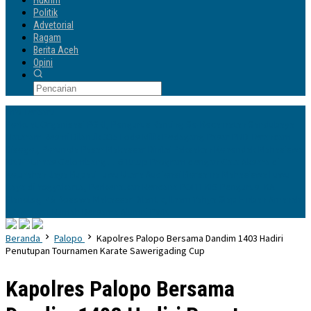
Hukrim
Politik
Advetorial
Ragam
Berita Aceh
Opini
Info Terbaru
Perkuat Organisasi PGRI, Pengurus Ranting Se-Kecamatan Sandubaya
Mataram Resmi Dilantik
335 Lods Milik Pedagang Pasar PND Terancam
Disegel, Perumda Pasar Makassar Dinilai Paksakan Kehendak
Mahasiswa
KKN-T Unhas Gelombang 116 Tutup Program dengan Gala Aksara di
Kelurahan Jaya
Bupati Luwu Utara Audiensi Bersama Mahasiswa Luwu
Raya di Yogyakarta, Perkenalkan Rencana POLTEKIS
Pengurus IKA
Planologi 45 Bosowa Makassar Dilantik, Ilham Yahya Siap Emban Amanah
& Merawat Rumah Bersama Alumni PWK
Beranda
Palopo
Kapolres Palopo Bersama Dandim 1403 Hadiri
Penutupan Tournamen Karate Sawerigading Cup
Kapolres Palopo Bersama