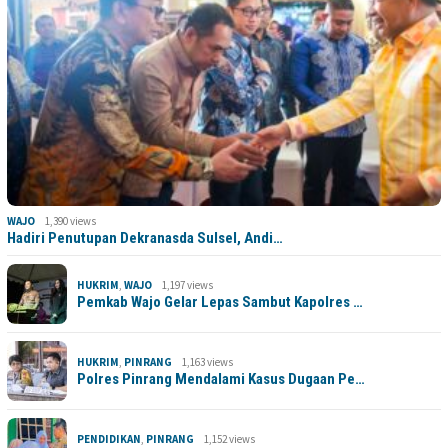
WAJO
1,390 views
Hadiri Penutupan Dekranasda Sulsel, Andi…
HUKRIM
,
WAJO
1,197 views
Pemkab Wajo Gelar Lepas Sambut Kapolres …
HUKRIM
,
PINRANG
1,163 views
Polres Pinrang Mendalami Kasus Dugaan Pe…
PENDIDIKAN
,
PINRANG
1,152 views