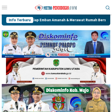
Loncat
Menu
ke
Mobile
konten
ahya Siap Emban Amanah & Merawat Rumah Bersama Alumni PWK
Info Terbaru