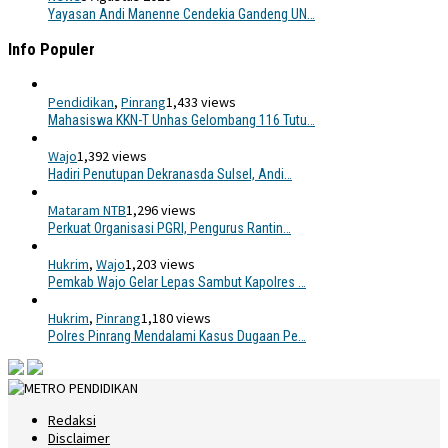
Yayasan Andi Manenne Cendekia Gandeng UN…
Info Populer
Pendidikan
,
Pinrang
1,433 views
Mahasiswa KKN-T Unhas Gelombang 116 Tutu…
Wajo
1,392 views
Hadiri Penutupan Dekranasda Sulsel, Andi…
Mataram NTB
1,296 views
Perkuat Organisasi PGRI, Pengurus Rantin…
Hukrim
,
Wajo
1,203 views
Pemkab Wajo Gelar Lepas Sambut Kapolres …
Hukrim
,
Pinrang
1,180 views
Polres Pinrang Mendalami Kasus Dugaan Pe…
Redaksi
Disclaimer