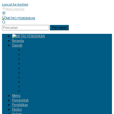
Loncat ke konten
Menu Mobile
Pencarian
Beranda
Daerah
Enrekang
Jeneponto
Luwu
Luwu Timur
Luwu Utara
Makassar
Palopo
Sinjai
Tator
Wajo
Metro
Pemerintah
Pendidikan
Ekobis