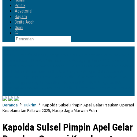
Hukrim
Politik
Advetorial
Ragam
Berita Aceh
Opini
Info Terbaru
Perkuat Organisasi PGRI, Pengurus Ranting Se-Kecamatan Sandubaya
Mataram Resmi Dilantik
335 Lods Milik Pedagang Pasar PND Terancam
Disegel, Perumda Pasar Makassar Dinilai Paksakan Kehendak
Mahasiswa
KKN-T Unhas Gelombang 116 Tutup Program dengan Gala Aksara di
Kelurahan Jaya
Bupati Luwu Utara Audiensi Bersama Mahasiswa Luwu
Raya di Yogyakarta, Perkenalkan Rencana POLTEKIS
Pengurus IKA
Planologi 45 Bosowa Makassar Dilantik, Ilham Yahya Siap Emban Amanah
& Merawat Rumah Bersama Alumni PWK
Beranda
Hukrim
Kapolda Sulsel Pimpin Apel Gelar Pasukan Operasi
Keselamatan Pallawa 2025, Harap Jaga Marwah Polri
Kapolda Sulsel Pimpin Apel Gelar